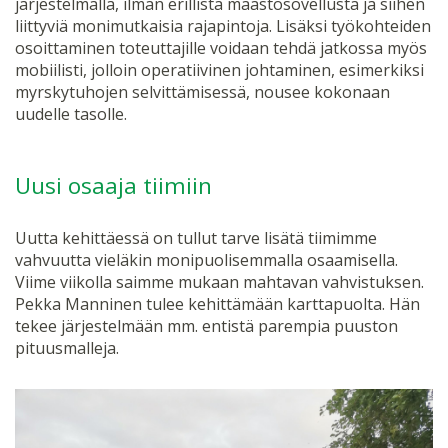
järjestelmällä, ilman erillistä maastosovellusta ja siihen
liittyviä monimutkaisia rajapintoja. Lisäksi työkohteiden
osoittaminen toteuttajille voidaan tehdä jatkossa myös
mobiilisti, jolloin operatiivinen johtaminen, esimerkiksi
myrskytuhojen selvittämisessä, nousee kokonaan
uudelle tasolle.
Uusi osaaja tiimiin
Uutta kehittäessä on tullut tarve lisätä tiimimme
vahvuutta vieläkin monipuolisemmalla osaamisella.
Viime viikolla saimme mukaan mahtavan vahvistuksen.
Pekka Manninen tulee kehittämään karttapuolta. Hän
tekee järjestelmään mm. entistä parempia puuston
pituusmalleja.