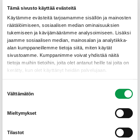
Tämä sivusto käyttää evästeitä
Käytämme evästeitä tarjoamamme sisällön ja mainosten
räätälöimiseen, sosiaalisen median ominaisuuksien
”Mielenkiintoinen haaste! Tapiolla ja Simosolilla on
tukemiseen ja kävijämäärämme analysoimiseen. Lisäksi
valtavasti osaamista erityyppisistä metsään liittyvistä
jaamme sosiaalisen median, mainosalan ja analytiikka-
asioista ja se laajentaa omaakin ajatusmaailmaa.
alan kumppaneillemme tietoja siitä, miten käytät
ForestKITin kehitystiimi on osin tuttua käytön tuesta ja
pitkäaikainen kokemus asiakasrajapinnassa
sivustoamme. Kumppanimme voivat yhdistää näitä
työskentelystä mahdollistaa mielestäni uuden
tietoja muihin tietoihin, joita olet antanut heille tai joita on
järjestelmän kehittämisen entistäkin toimivammaksi. Ja
kerätty, kun olet käyttänyt heidän palvelujaan.
vielä täysin uudella konseptilla.” Pekalla on myös hyvin
vahva käsitys siitä millaista järjestelmää hän haluaa olla
Suostumuksen
kehittämässä. “Metsätietojärjestelmän tulee olla tietysti
Välttämätön
valinta
ensisijaisesti käyttäjäystävällinen ja erilaisiin tarpeisiin
mukautuva. Se on käyttäjän kannalta ykkösjuttu.
Käyttöliittymän takana tietojärjestelmän sisällön pitää
Mieltymykset
kehittyä jatkuvasti tiedon määrän lisääntyessä. Näkisin,
että tulevaisuuden metsäjärjestelmässä hyödyntää
tehokkaasti maastossa toimijoiden keräämää dataa,
Tilastot
kuten hakkuukoneen katkontatietoja ja sen