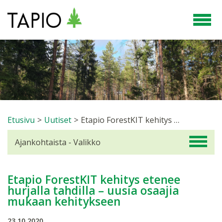
Etusivu
>
Uutiset
>
Etapio ForestKIT kehitys etenee hurjalla tahdilla – uusia osaajia mukaan kehitykseen
Ajankohtaista - Valikko
Etapio ForestKIT kehitys etenee
hurjalla tahdilla – uusia osaajia
mukaan kehitykseen
23.10.2020