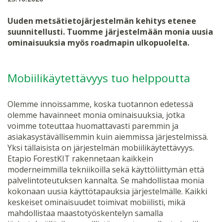
Uuden metsätietojärjestelmän kehitys etenee
suunnitellusti. Tuomme järjestelmään monia uusia
ominaisuuksia myös roadmapin ulkopuolelta.
Mobiilikäytettävyys tuo helppoutta
Olemme innoissamme, koska tuotannon edetessä
olemme havainneet monia ominaisuuksia, jotka
voimme toteuttaa huomattavasti paremmin ja
asiakasystävällisemmin kuin aiemmissa järjestelmissä.
Yksi tällaisista on järjestelmän mobiilikäytettävyys.
Etapio ForestKIT rakennetaan kaikkein
moderneimmilla tekniikoilla sekä käyttöliittymän että
palvelintoteutuksen kannalta. Se mahdollistaa monia
kokonaan uusia käyttötapauksia järjestelmälle. Kaikki
keskeiset ominaisuudet toimivat mobiilisti, mikä
mahdollistaa maastotyöskentelyn samalla