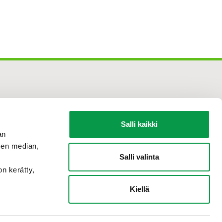
Salli kaikki
an
sen median,
Salli valinta
on kerätty,
Kiellä
Tilaa
uutiskirje