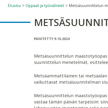
Etusivu
>
Oppaat ja työvälineet
>
METSÄSUUNNI
PÄIVITETTY 9.10.2024
Metsäsuunnittelun maastotyöopas j
suunnittelun menetelmät, esittelee 
Metsäammattilainen tai metsäalan 
vaikuttavat metsäsuunnitelman sis
Metsäsuunnittelun maastotyöopas o
vastaa tämän päivän tarpeisiin: s
lahopuuston inventointiin sekä pai