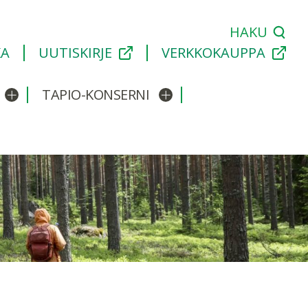
HAKU
KA
UUTISKIRJE
VERKKOKAUPPA
TAPIO-KONSERNI
Avaa/sulje alavalikko
Avaa/sulje alavalikko