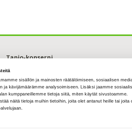
Tapio-konserni
Maistraatinportti 4 A
teitä
00240 Helsinki
0294 32 6000
mamme sisällön ja mainosten räätälöimiseen, sosiaalisen medi
tapio@tapio.fi
n ja kävijämäärämme analysoimiseen. Lisäksi jaamme sosiaali
alan kumppaneillemme tietoja siitä, miten käytät sivustoamme.
näitä tietoja muihin tietoihin, joita olet antanut heille tai joita 
palvelujaan.