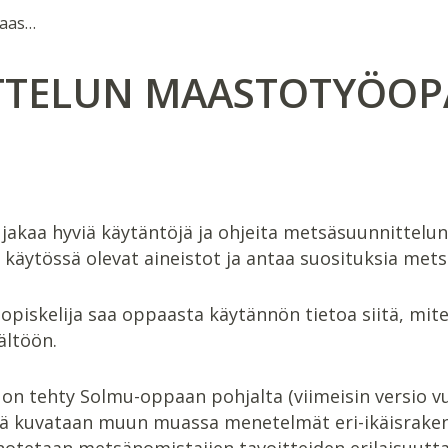
Metsäsuunnittelun maastotyöopas
TTELUN MAASTOTYÖOP
akaa hyviä käytäntöjä ja ohjeita metsäsuunnittelu
käytössä olevat aineistot ja antaa suosituksia mets
opiskelija saa oppaasta käytännön tietoa siitä, mi
ältöön.
n tehty Solmu-oppaan pohjalta (viimeisin versio v
iinä kuvataan muun muassa menetelmät eri-ikäisrake
notetaan metsänomistajien tavoitteiden erilaisuutta