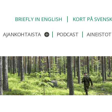
BRIEFLY IN ENGLISH
KORT PÅ SVENS
AJANKOHTAISTA
PODCAST
AINEISTOT
/sulje alavalikko
Avaa/sulje alavalikko