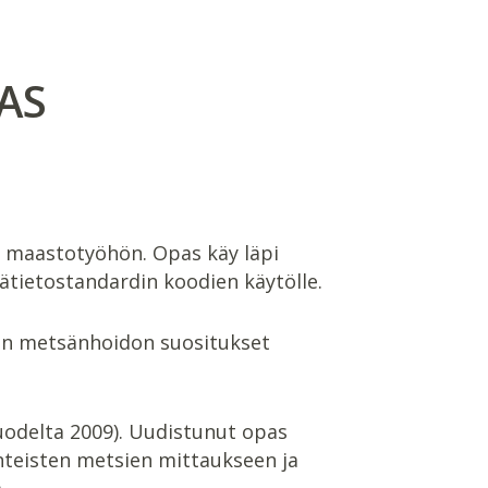
AS
n maastotyöhön. Opas käy läpi
ätietostandardin koodien käytölle.
ten metsänhoidon suositukset
uodelta 2009). Uudistunut opas
nteisten metsien mittaukseen ja
.