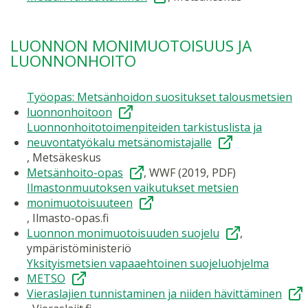
LUONNON MONIMUOTOISUUS JA
LUONNONHOITO
Työopas: Metsänhoidon suositukset talousmetsien
luonnonhoitoon
Luonnonhoitotoimenpiteiden tarkistuslista ja
neuvontatyökalu metsänomistajalle
, Metsäkeskus
Metsänhoito-opas
, WWF (2019, PDF)
Ilmastonmuutoksen vaikutukset metsien
monimuotoisuuteen
, Ilmasto-opas.fi
Luonnon monimuotoisuuden suojelu
,
ympäristöministeriö
Yksityismetsien vapaaehtoinen suojeluohjelma
METSO
Vieraslajien tunnistaminen ja niiden hävittäminen