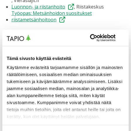
, Vieraslajit.fi
Luonnon- ja riistanhoito
, Riistakeskus
Työopas: Metsänhoidon suositukset
riistametsänhoitoon
VESIENSUOJELU JA VESITALOUDEN
HALLINTA
Tämä sivusto käyttää evästeitä
Työopas: Metsänhoidon suositukset
Käytämme evästeitä tarjoamamme sisällön ja mainosten
vesiensuojeluun
Vesiensuojelun karttapalvelu
, Metsäkeskus
räätälöimiseen, sosiaalisen median ominaisuuksien
Ajantasaista vesitietoa, Vesi.fi
, SYKE, IL ja
tukemiseen ja kävijämäärämme analysoimiseen. Lisäksi
Tulvakeskus (kehittyvä verkkopalvelu)
jaamme sosiaalisen median, mainosalan ja analytiikka-
Järvi- ja MeriWiki
alan kumppaneillemme tietoja siitä, miten käytät
sivustoamme. Kumppanimme voivat yhdistää näitä
tietoja muihin tietoihin, joita olet antanut heille tai joita on
KESTÄVÄ METSÄNHOITO
kerätty, kun olet käyttänyt heidän palvelujaan.
Valtakunnalliset Metsänhoidon suositukset ja