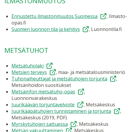
ILMASTONMUUTOS
Ennustettu ilmastonmuutos Suomessa
, Ilmasto-
opas.fi
Suomen luonnon tila ja kehitys
, Luonnontila.fi
METSÄTUHOT
Metsätuholaki
Metsien terveys
, maa- ja metsätalousministeriö
Tuhonaiheuttajat ja metsätuhojen torjunta
,
Metsänhoidon suositukset
Metsäinfon metsätuho-opas
,
Luonnonvarakeskus
Juurikäävän torjuntavelvoite
, Metsäkeskus
Juurikääpätuhojen tunnistaminen ja torjunta
,
Metsäkeskus (2019, PDF)
Myrskytuhojen sattuessa
, Metsäkeskus
Metsän vakuuttaminen
, Metsäkeskus