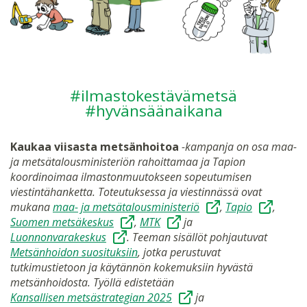
#ilmastokestävämetsä
#hyvänsäänaikana
Kaukaa viisasta metsänhoitoa
-kampanja on osa maa-
ja metsätalousministeriön rahoittamaa ja Tapion
koordinoimaa ilmastonmuutokseen sopeutumisen
viestintähanketta. Toteutuksessa ja viestinnässä ovat
mukana
maa- ja metsätalousministeriö
,
Tapio
,
Suomen metsäkeskus
,
MTK
ja
Luonnonvarakeskus
. Teeman sisällöt pohjautuvat
Metsänhoidon suosituksiin
, jotka perustuvat
tutkimustietoon ja käytännön kokemuksiin hyvästä
metsänhoidosta. Työllä edistetään
Kansallisen metsästrategian 2025
ja