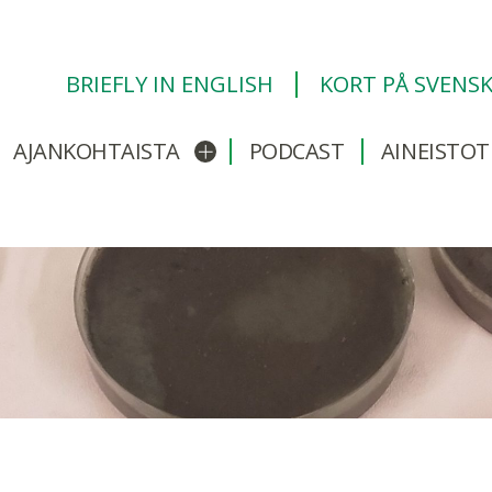
BRIEFLY IN ENGLISH
KORT PÅ SVENS
AJANKOHTAISTA
PODCAST
AINEISTOT
/sulje alavalikko
Avaa/sulje alavalikko