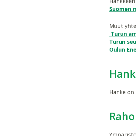
Hankkeen 
Suomen m
Muut yhte
Turun am
Turun seu
Oulun Ene
Hank
Hanke on 
Rahoi
Ympäristö