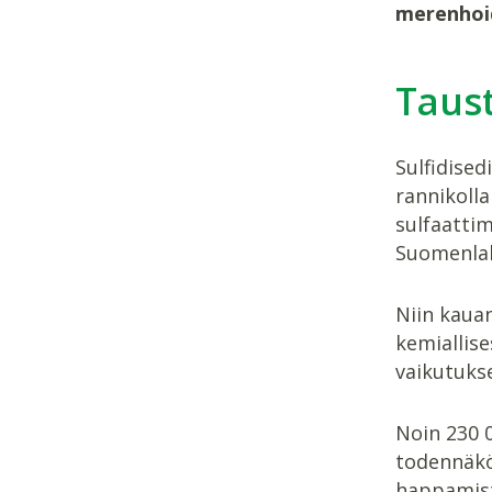
merenhoid
Taus
Sulfidise
rannikolla
sulfaatti
Suomenlahd
Niin kaua
kemiallise
vaikutukse
Noin 230 0
todennäkö
happamist