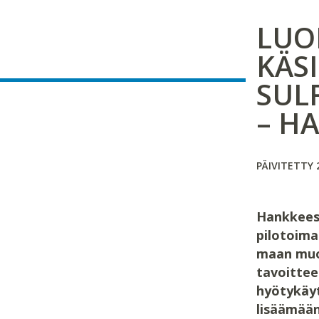
LUO
KÄS
SUL
– H
PÄIVITETTY 
Hankkeess
pilotoima
maan muo
tavoittee
hyötykäyt
lisäämään