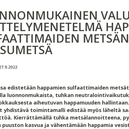
NNONMUKAINEN VALUM
ITTELYMENETELMÄ HA
FAATTIMAIDEN METSÄN
ASUMETSÄ
27.9.2022
a edistetään happamien sulfaattimaiden metsät
lla luonnonmukaista, tuhkan neutralointivaikutu
kkauksesta aiheutuvan happamuuden hallintaan. 
t yhdistävä toimintamalli edistää myös läheltä sa
töä. Kierrättämällä tuhka metsälannoitteena, p
 puuston kasvua ja vähentämään happamia vesist