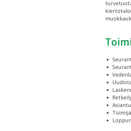
turvetuot
kiertotal
muokkauks
Toim
Seurant
Seurant
Vedenla
Uudist
Laskenn
Retkeil
Asiantu
Toimij
Loppura