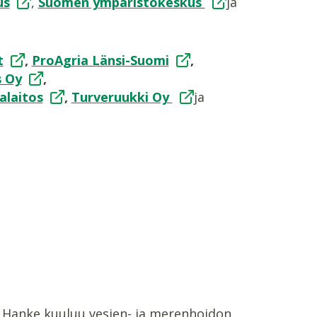
us
,
Suomen ympäristökeskus
ja
t
,
ProAgria Länsi-Suomi
,
s Oy
,
alaitos
,
Turveruukki Oy
ja
. Hanke kuuluu vesien- ja merenhoidon