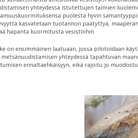
istamisen yhteydessä istutettujen taimien kuolemi
amuuskuormituksensa puolesta hyvin samantyyppisi
vyyttä kasvatetaan tuotannon päätyttyä, maaperän su
ää hapanta kuormitusta vesistöihin.
e on ensimmäinen laatuaan, jossa pilotoidaan käyt
 metsänuudistamisen yhteydessä tapahtuvan maan
umisen ennaltaehkäisyyn, eikä rajoitu jo muodost