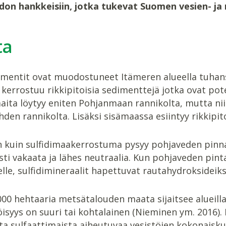
on hankkeisiin, jotka tukevat Suomen vesien- j
ta
dimentit ovat muodostuneet Itämeren alueella tuhans
 kerrostuu rikkipitoisia sedimenttejä jotka ovat po
maita löytyy eniten Pohjanmaan rannikolta, mutta ni
en rannikolta. Lisäksi sisämaassa esiintyy rikkipit
n kuin sulfidimaakerrostuma pysyy pohjaveden pinna
sti vakaata ja lähes neutraalia. Kun pohjaveden pin
lle, sulfidimineraalit hapettuvat rautahydroksideiksi
00 hehtaaria metsätalouden maata sijaitsee alueilla
isyys on suuri tai kohtalainen (Nieminen ym. 2016)
a sulfaattimaista aiheutuvaa vesistöjen kokonaisku