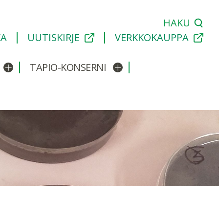
HAKU
KA
UUTISKIRJE
VERKKOKAUPPA
TAPIO-KONSERNI
Avaa/sulje alavalikko
Avaa/sulje alavalikko