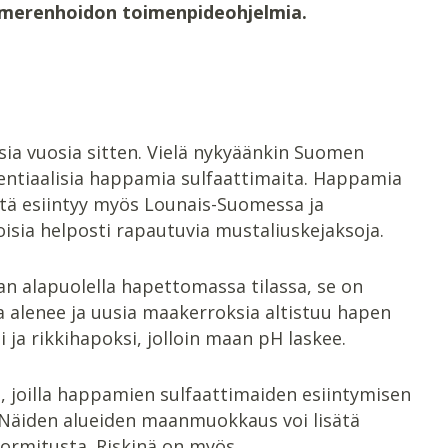
a merenhoidon toimenpideohjelmia
.
ia vuosia sitten. Vielä nykyäänkin Suomen
tentiaalisia happamia sulfaattimaita. Happamia
itä esiintyy myös Lounais-Suomessa ja
oisia helposti rapautuvia mustaliuskejaksoja.
n alapuolella hapettomassa tilassa, se on
ta alenee ja uusia maakerroksia altistuu hapen
 ja rikkihapoksi, jolloin maan pH laskee.
, joilla happamien sulfaattimaiden esiintymisen
. Näiden alueiden maanmuokkaus voi lisätä
ormitusta. Riskinä on myös