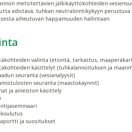
annon metsitettävien jälkikäyttökohteiden vesiensuo
outta edistävä, tuhkan neutralointikykyyn perustuv
esta aiheutuvan happamuuden hallintaan.
inta
akohteiden valinta (etsintä, tarkastus, maaperäkar
akohteiden käsittelyt (tuhkalannoituksen ja maanm
adun seuranta (vesianalyysit)
amistulosten seuranta (maastokäynnit)
at ja aineiston käsittely
y
ntijaseminaari
akoulutus
portti ja suositukset