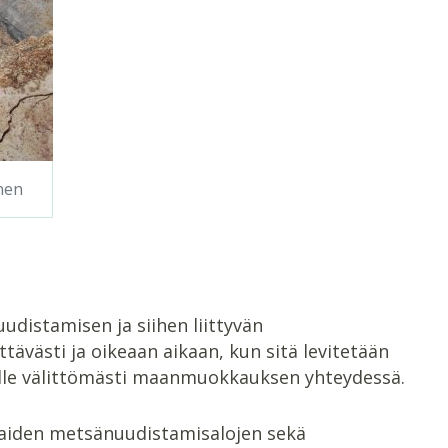
nen
distamisen ja siihen liittyvän
ästi ja oikeaan aikaan, kun sitä levitetään
alle välittömästi maanmuokkauksen yhteydessä.
maiden metsänuudistamisalojen sekä