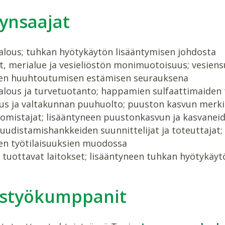
ynsaajat
alous; tuhkan hyötykäytön lisääntymisen johdosta
t, merialue ja vesieliöstön monimuotoisuus; vesie
ien huuhtoutumisen estämisen seurauksena
alous ja turvetuotanto; happamien sulfaattimaide
us ja valtakunnan puuhuolto; puuston kasvun merki
omistajat; lisääntyneen puustonkasvun ja kasvane
udistamishankkeiden suunnittelijat ja toteuttajat;
en työtilaisuuksien muodossa
tuottavat laitokset; lisääntyneen tuhkan hyötykäyt
istyökumppanit