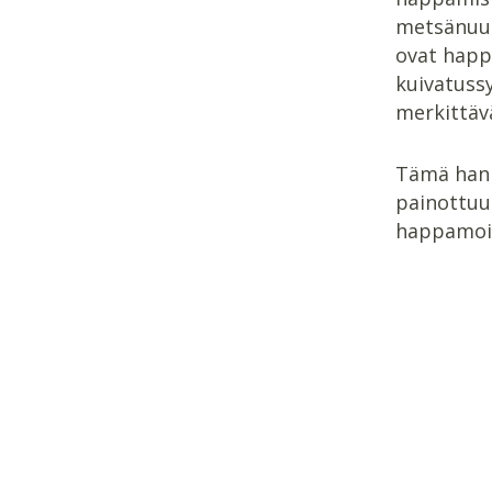
metsänuud
ovat happ
kuivatussy
merkittäv
Tämä hank
painottuu
happamoit