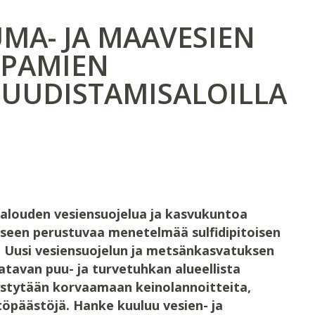
A- JA MAAVESIEN
PPAMIEN
UUDISTAMISALOILLA
alouden vesiensuojelua ja kasvukuntoa
kseen perustuvaa menetelmää sulfidipitoisen
Uusi vesiensuojelun ja metsänkasvatuksen
atavan puu- ja turvetuhkan alueellista
ystytään korvaamaan keinolannoitteita,
öpäästöjä. Hanke kuuluu vesien- ja