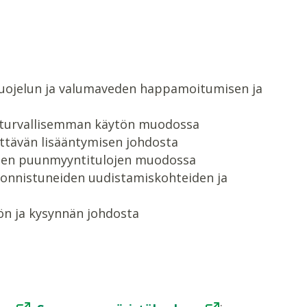
nsuojelun ja valumaveden happamoitumisen ja
n turvallisemman käytön muodossa
ttävän lisääntymisen johdosta
iden puunmyyntitulojen muodossa
 onnistuneiden uudistamiskohteiden ja
ön ja kysynnän johdosta