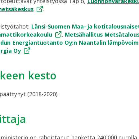
toteuttavat yhteistyössä Tapio,
Luonnonvarakesk
etsäkeskus
.
istyötahot:
Länsi-Suomen Maa- ja kotitalousnaise
mattikorkeakoulu
,
Metsähallitus Metsätalou
dun Energiantuotanto Oy:n Naantalin lämpövoim
rgia Oy
keen kesto
päättynyt (2018-2020).
ttaja
ministeriö on rahoittanut hanketta 240 000 eurolla