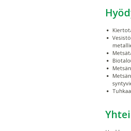
Hyöd
Kiertot
Vesistö
metall
Metsät
Biotalo
Metsän
Metsänu
syntyvi
Tuhkaa 
Yhte