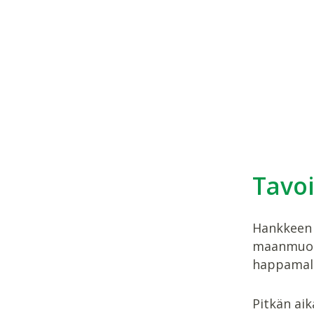
Tavoi
Hankkeen 
maanmuokk
happamall
Pitkän ai