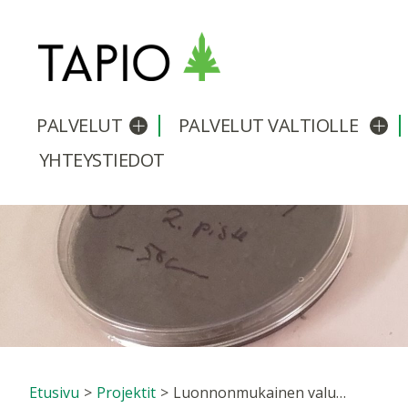
PALVELUT
PALVELUT VALTIOLLE
Avaa/sulje alavalikko
Avaa
YHTEYSTIEDOT
Etusivu
>
Projektit
>
Luonnonmukainen valuma- ja maavesien käsittelymenetelmä happamien sulfaattimaiden metsänuudistamisaloilla – HaSuMetsä