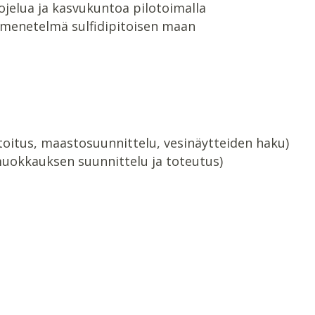
jelua ja kasvukuntoa pilotoimalla
a menetelmä sulfidipitoisen maan
toitus, maastosuunnittelu, vesinäytteiden haku)
uokkauksen suunnittelu ja toteutus)