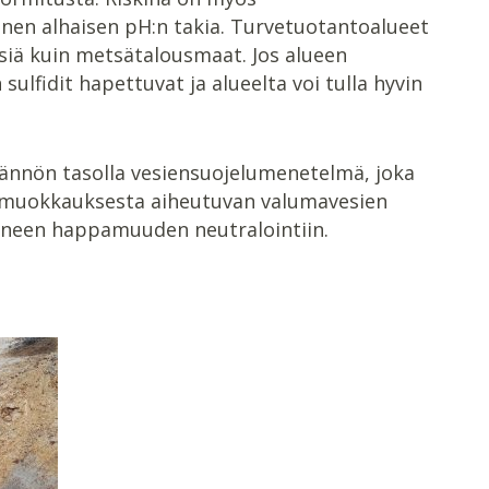
nen alhaisen pH:n takia. Turvetuotantoalueet
ä kuin metsätalousmaat. Jos alueen
lfidit hapettuvat ja alueelta voi tulla hyvin
ännön tasolla vesiensuojelumenetelmä, joka
muokkauksesta aiheutuvan valumavesien
uneen happamuuden neutralointiin.