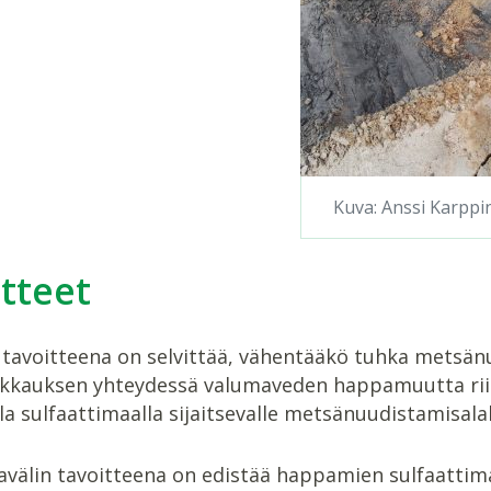
Kuva: Anssi Karppi
tteet
tavoitteena on selvittää, vähentääkö tuhka metsänuu
auksen yhteydessä valumaveden happamuutta riittäv
a sulfaattimaalla sijaitsevalle metsänuudistamisal
kavälin tavoitteena on edistää happamien sulfaatti