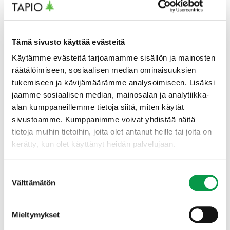
Tapio-konsernin Whistleblow-ilmoituskanava
Tapion eettiset ohjeet (pdf)
Tämä sivusto käyttää evästeitä
Käytämme evästeitä tarjoamamme sisällön ja mainosten
räätälöimiseen, sosiaalisen median ominaisuuksien
tukemiseen ja kävijämäärämme analysoimiseen. Lisäksi
jaamme sosiaalisen median, mainosalan ja analytiikka-
alan kumppaneillemme tietoja siitä, miten käytät
sivustoamme. Kumppanimme voivat yhdistää näitä
tietoja muihin tietoihin, joita olet antanut heille tai joita on
kerätty, kun olet käyttänyt heidän palvelujaan.
Suostumuksen
Elina Antila
Välttämätön
Viestintä- ja markkinointijohtaja
valinta
elina.antila(at)tapio.fi
+358 29 432 6022
Mieltymykset