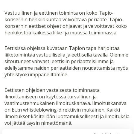
Vastuullinen ja eettinen toiminta on koko Tapio-
konsernin henkilökuntaa velvoittava periaate. Tapio-
konsernin eettiset ohjeet ohjaavat ja velvoittavat koko
henkilöstöä kaikessa liike- ja muussa toiminnassa.
Eettisissä ohjeissa kuvataan Tapion tapa harjoittaa
liiketoimintaa vastuullisella ja eettisellä tavalla. Olemme
sitoutuneet vahvasti eettisiin periaatteisiimme ja
edellytämme näiden periaatteiden noudattamista myös
yhteistyökumppaneiltamme.
Eettisten ohjeiden vastaisesta toiminnasta
ilmoittamiseen on käytössä turvallinen ja
vaatimustenmukainen ilmoituskanava. Ilmoituskanava
on EU:n whistleblowing-direktiivin mukainen. Kaikki
ilmoitukset käsitellään luottamuksellisesti ja ilmoituksia
voi jättää täysin nimettömänä.