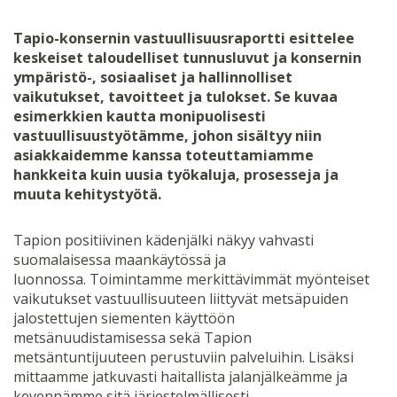
Tapio-konsernin vastuullisuusraportti esittelee
keskeiset taloudelliset tunnusluvut ja konsernin
ympäristö-, sosiaaliset ja hallinnolliset
vaikutukset, tavoitteet ja tulokset. Se
kuvaa
esimerkkien kautta monipuolisesti
vastuullisuustyötämme, johon sisältyy niin
asiakkaidemme kanssa toteuttamiamme
hankkeita kuin uusia työkaluja, prosesseja ja
muuta kehitystyötä.
Tapion positiivinen kädenjälki näkyy vahvasti
suomalaisessa maankäytössä ja
luonnossa. Toimintamme merkittävimmät myönteiset
vaikutukset vastuullisuuteen liittyvät metsäpuiden
jalostettujen siementen käyttöön
metsänuudistamisessa sekä Tapion
metsäntuntijuuteen perustuviin palveluihin. Lisäksi
mittaamme jatkuvasti haitallista jalanjälkeämme ja
kevennämme sitä järjestelmällisesti.