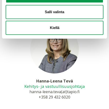
elina.antila(at)tapio.fi
+358 29 432 6022
Salli valinta
Kiellä
Hanna-Leena Tevä
Kehitys- ja vastuullisuusjohtaja
hanna-leena.teva(at)tapio.fi
+358 29 432 6020