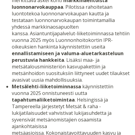
merkittävä askel kohti
markkinaehtoista
luonnonarvokauppaa
. Pilotissa rahoitetaan
luontotekoa luonnonarvokaupan kautta ja
testataan luonnonarvokaupan toimintamallia
yhdessä markkinaosapuolten
kanssa. Asiantuntijapalvelut-liiketoiminnassa tehtiin
vuonna 2025 myös Luonnonhoitokortin IPR-
oikeuksien hankinta käynnistettiin useita
ennallistamiseen ja valuma-aluetarkasteluun
perustuvia hankkeita
. Lisäksi maa- ja
metsätalousministeriön kasvupakettiin ja
metsänhoidon suosituksiin liittyneet uudet tilaukset
avasivat uusia mahdollisuuksia.
Metsälehti-liiketoiminnassa
käynnistettiin
vuonna 2025 onnistuneesti uutta
tapahtumaliiketoimintaa
. Helsingissä ja
Tampereella järjestetyt Metsät & raha -
lukijatilaisuudet vahvistivat lukijasuhdetta ja
syvensivät metsänomistajien osaamista
ajankohtaisissa
metsäasioissa. Kokonaistavoittavuuden kasvu ja