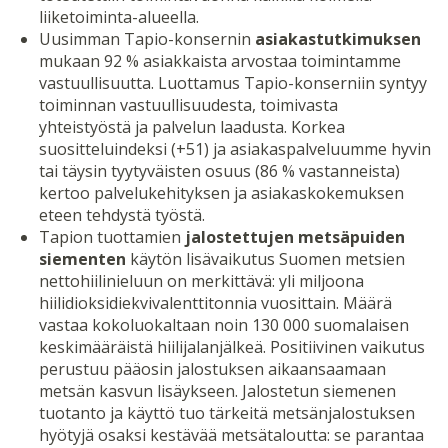
liiketoiminta-alueella.
Uusimman Tapio-konsernin
asiakastutkimuksen
mukaan 92 % asiakkaista arvostaa toimintamme
vastuullisuutta. Luottamus Tapio-konserniin syntyy
toiminnan vastuullisuudesta, toimivasta
yhteistyöstä ja palvelun laadusta. Korkea
suositteluindeksi (+51) ja asiakaspalveluumme hyvin
tai täysin tyytyväisten osuus (86 % vastanneista)
kertoo palvelukehityksen ja asiakaskokemuksen
eteen tehdystä työstä.
Tapion tuottamien
jalostettujen metsäpuiden
siementen
käytön lisävaikutus Suomen metsien
nettohiilinieluun on merkittävä: yli miljoona
hiilidioksidiekvivalenttitonnia vuosittain. Määrä
vastaa kokoluokaltaan noin 130 000 suomalaisen
keskimääräistä hiilijalanjälkeä. Positiivinen vaikutus
perustuu pääosin jalostuksen aikaansaamaan
metsän kasvun lisäykseen. Jalostetun siemenen
tuotanto ja käyttö tuo tärkeitä metsänjalostuksen
hyötyjä osaksi kestävää metsätaloutta: se parantaa