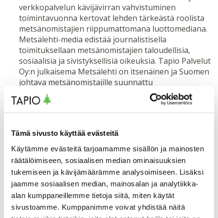
verkkopalvelun kävijävirran vahvistuminen
toimintavuonna kertovat lehden tärkeästä roolista
metsänomistajien riippumattomana luottomediana.
Metsälehti-media edistää journalistisella
toimituksellaan metsänomistajien taloudellisia,
sosiaalisia ja sivistyksellisiä oikeuksia. Tapio Palvelut
Oy:n julkaisema Metsälehti on itsenäinen ja Suomen
johtava metsänomistajille suunnattu
ajankohtaislehti ja verkkopalvelu.
Tapio-konsernilla oli toimintavuonna myös
monipuolista
tapahtumatuotantoa ja
sisältöyhteistyötä
muun muassa Tapion
Tämä sivusto käyttää evästeitä
Metsäntuntijat-webinaareissa ja podcast-jaksoissa.
Niissä keskusteltiin monipuolisesti vastuullisuuden
Käytämme evästeitä tarjoamamme sisällön ja mainosten
kehittämisen teemoista.
räätälöimiseen, sosiaalisen median ominaisuuksien
tukemiseen ja kävijämäärämme analysoimiseen. Lisäksi
Vastuullisuusraportit
jaamme sosiaalisen median, mainosalan ja analytiikka-
alan kumppaneillemme tietoja siitä, miten käytät
sivustoamme. Kumppanimme voivat yhdistää näitä
Tutustu vastuullisuusraporttimme ja lue lisää siitä,