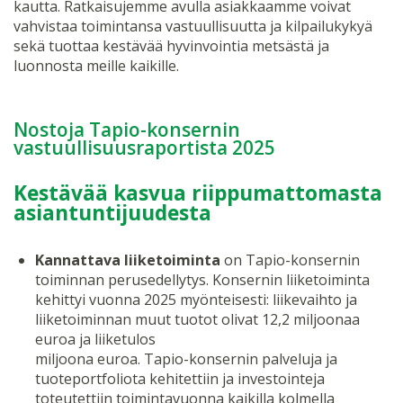
kautta. Ratkaisujemme avulla asiakkaamme voivat
vahvistaa toimintansa vastuullisuutta ja kilpailukykyä
sekä tuottaa kestävää hyvinvointia metsästä ja
luonnosta meille kaikille.
Nostoja Tapio-konsernin
vastuullisuusraportista 2025
Kestävää kasvua riippumattomasta
asiantuntijuudesta
Kannattava liiketoiminta
on Tapio-konsernin
toiminnan perusedellytys. Konsernin liiketoiminta
kehittyi vuonna 2025 myönteisesti: liikevaihto ja
liiketoiminnan muut tuotot olivat 12,2 miljoonaa
euroa ja liiketulos
miljoona euroa. Tapio-konsernin palveluja ja
tuoteportfoliota kehitettiin ja investointeja
toteutettiin toimintavuonna kaikilla kolmella