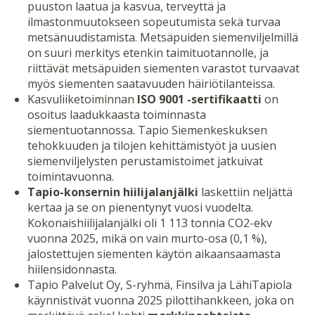
puuston laatua ja kasvua, terveyttä ja
ilmastonmuutokseen sopeutumista sekä turvaa
metsänuudistamista. Metsäpuiden siemenviljelmillä
on suuri merkitys etenkin taimituotannolle, ja
riittävät metsäpuiden siementen varastot turvaavat
myös siementen saatavuuden häiriötilanteissa.
Kasvuliiketoiminnan
ISO 9001 -sertifikaatti
on
osoitus laadukkaasta toiminnasta
siementuotannossa. Tapio Siemenkeskuksen
tehokkuuden ja tilojen kehittämistyöt ja uusien
siemenviljelysten perustamistoimet jatkuivat
toimintavuonna.
Tapio-konsernin hiilijalanjälki
laskettiin neljättä
kertaa ja se on pienentynyt vuosi vuodelta.
Kokonaishiilijalanjälki oli 1 113 tonnia CO2-ekv
vuonna 2025, mikä on vain murto-osa (0,1 %),
jalostettujen siementen käytön aikaansaamasta
hiilensidonnasta.
Tapio Palvelut Oy, S-ryhmä, Finsilva ja LähiTapiola
käynnistivät vuonna 2025 pilottihankkeen, joka on