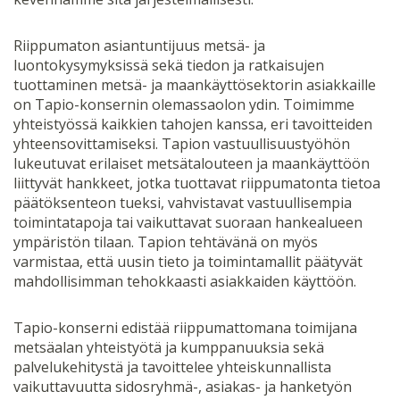
Riippumaton asiantuntijuus metsä- ja
luontokysymyksissä sekä tiedon ja ratkaisujen
tuottaminen metsä- ja maankäyttösektorin asiakkaille
on Tapio-konsernin olemassaolon ydin. Toimimme
yhteistyössä kaikkien tahojen kanssa, eri tavoitteiden
yhteensovittamiseksi. Tapion vastuullisuustyöhön
lukeutuvat erilaiset metsätalouteen ja maankäyttöön
liittyvät hankkeet, jotka tuottavat riippumatonta tietoa
päätöksenteon tueksi, vahvistavat vastuullisempia
toimintatapoja tai vaikuttavat suoraan hankealueen
ympäristön tilaan. Tapion tehtävänä on myös
varmistaa, että uusin tieto ja toimintamallit päätyvät
mahdollisimman tehokkaasti asiakkaiden käyttöön.
Tapio-konserni edistää riippumattomana toimijana
metsäalan yhteistyötä ja kumppanuuksia sekä
palvelukehitystä ja tavoittelee yhteiskunnallista
vaikuttavuutta sidosryhmä-, asiakas- ja hanketyön