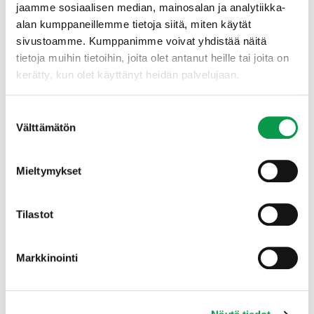
parhaaseen tutkimustietoon ja käytännön
jaamme sosiaalisen median, mainosalan ja analytiikka-
kokemuksiin tuloksekkaasta ja vastuullisesta
alan kumppaneillemme tietoja siitä, miten käytät
metsänhoidosta
sivustoamme. Kumppanimme voivat yhdistää näitä
arvioidaan tarvetta uusille suosituksille ja
tietoja muihin tietoihin, joita olet antanut heille tai joita on
suositusten päivittämiselle ja käynnistetään
kerätty, kun olet käyttänyt heidän palvelujaan.
tarvittavat kehittämishankkeet
vahvistetaan metsäalan toimijoiden välistä
vuorovaikutusta sekä metsien hoidon ja käytön
Suostumuksen
arvostusta ja hyväksyttävyyttä.
Välttämätön
valinta
Metsänhoidon suositukset -projekteja ohjaavat:
Mieltymykset
kansallisen metsästrategian
päämäärät ja
tavoitteet
Tilastot
periaatteet ja laadintaprosessi, jotka on kuvattu
dokumentissa Metsänhoidon suositukset – Metsien
kestävän hoidon ja käytön perusteet,
Markkinointi
tutustu tarkemmin
.
Metsänhoidon suositusten johtoryhmä ja
ohjausryhmä,
tutustu tarkemmin
suositusten käyttäjiltä kootut tiedot maakuntien