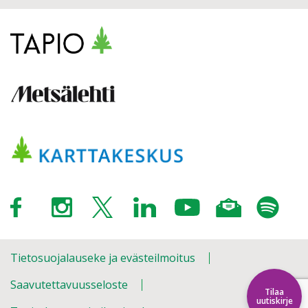
Tietosuojalauseke ja evästeilmoitus
Saavutettavuusseloste
Tilaa
uutiskirje