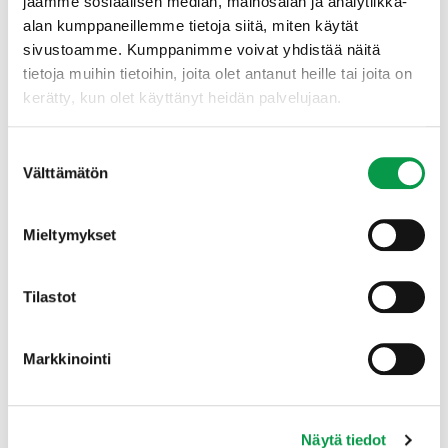
jaamme sosiaalisen median, mainosalan ja analytiikka-
Yleiskaavan metsätaloudellisten vaikutusten
alan kumppaneillemme tietoja siitä, miten käytät
arvioinnin kehittäminen 2016 (pdf)
sivustoamme. Kumppanimme voivat yhdistää näitä
Yleiskaava-alueiden
tietoja muihin tietoihin, joita olet antanut heille tai joita on
maisematyölupamenettelyjen kehittäminen
kerätty, kun olet käyttänyt heidän palvelujaan.
2016 (pdf)
Metsätalouden näkökulmia
yleiskaavamerkintöihin ja -määräyksiin sekä
Suostumuksen
maisematyölupaan -raportti 2015 (pdf)
Välttämätön
valinta
Metsät ja kaavoitus – tietoa metsänomistajille ja
Mieltymykset
kunnille
Tilastot
Markkinointi
Näytä tiedot