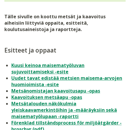
Tälle sivulle on koottu metsät ja kaavoitus
aiheisiin liittyviä oppaita, esitteitä,
koulutusaineistoja ja raportteja.
Esitteet ja oppaat
Kuusi keinoa maisematyöluvan
sujuvoittamiseksi -esite
Uudet tavat edistää metsien maisema-arvojen
huomioimista -esite
Metsänomistajan kaavoitusapu -opas
Kaavoituksen metsäapu -opas
Metsätalouden näkökulmia
yleiskaavamerkintöihin ja -määräyksiin sekä
maisematyölupaan -raportti
Förenklad tillståndsprocess för miljöåtgärder -
broschyr (pdf)