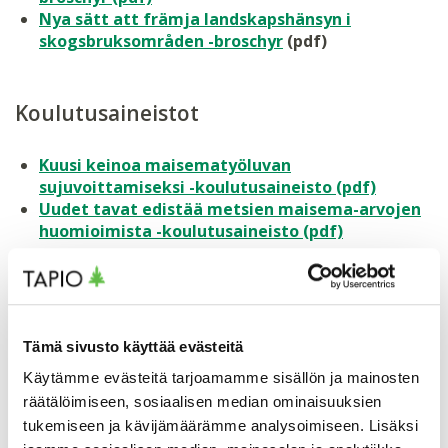
Nya sätt att främja landskapshänsyn i
skogsbruksområden
-broschyr
(pdf)
Koulutusaineistot
Kuusi keinoa maisematyöluvan
sujuvoittamiseksi -koulutusaineisto (pdf)
Uudet tavat edistää metsien maisema-arvojen
huomioimista -koulutusaineisto (pdf)
Selvitykset ja raportit
Tämä sivusto käyttää evästeitä
Metsät ja kaavoitus -hankkeen loppuraportti
Maisematyölupamenettelyn sujuvoittaminen ja
Käytämme evästeitä tarjoamamme sisällön ja mainosten
uudet tavat edistää metsien maisema-arvojen
räätälöimiseen, sosiaalisen median ominaisuuksien
turvaamista ja maiseman hoitamista -
tukemiseen ja kävijämäärämme analysoimiseen. Lisäksi
väliraportti 2018 (pdf)