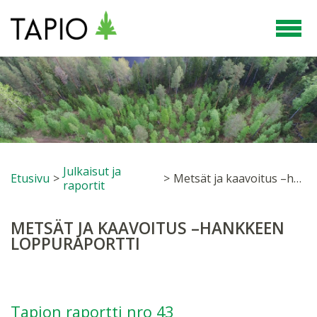
Julkaisut ja
Etusivu
>
>
Metsät ja kaavoitus –hankkeen loppuraportti
raportit
METSÄT JA KAAVOITUS –HANKKEEN
LOPPURAPORTTI
Tapion raportti nro 43