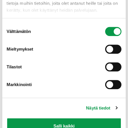
tietoja muihin tietoihin, joita olet antanut heille tai joita on
kerätty, kun olet käyttänyt heidän palvelujaan.
Suostumuksen
Välttämätön
valinta
Mieltymykset
Tilastot
Markkinointi
Näytä tiedot
→ Lataa Metsät ja kaavoitus -hankkeen
Salli kaikki