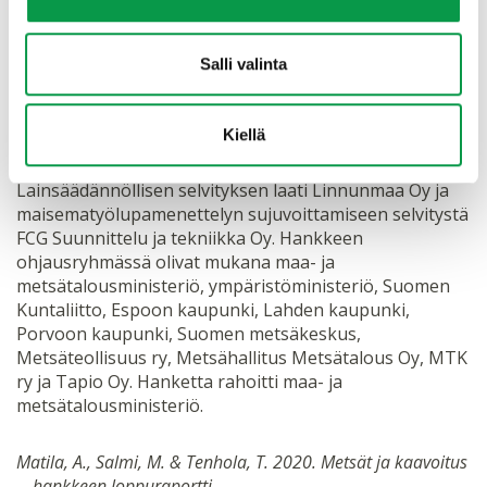
loppuraportti
Salli valinta
Metsät ja kaavoitus -hanke oli kolmivuotinen.
Kiellä
Hankkeen toteuttivat yhteistyössä Tapio Oy ja Suomen
metsäkeskus sekä asiantuntijana MTK ry.
Lainsäädännöllisen selvityksen laati Linnunmaa Oy ja
maisematyölupamenettelyn sujuvoittamiseen selvitystä
FCG Suunnittelu ja tekniikka Oy. Hankkeen
ohjausryhmässä olivat mukana maa- ja
metsätalousministeriö, ympäristöministeriö, Suomen
Kuntaliitto, Espoon kaupunki, Lahden kaupunki,
Porvoon kaupunki, Suomen metsäkeskus,
Metsäteollisuus ry, Metsähallitus Metsätalous Oy, MTK
ry ja Tapio Oy. Hanketta rahoitti maa- ja
metsätalousministeriö.
Matila, A., Salmi, M. & Tenhola, T. 2020. Metsät ja kaavoitus
—hankkeen loppuraportti