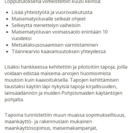
Lopputuloksena viimeisteltiin kuusi keinoa:
Lisää yhteistyötä ja vuorovaikutusta
Maisematyöluvalle selkeät ohjeet
Selkeyttä menettelyn vaiheisiin
Maisematyöluvan voimassaolo enintään 10
vuodeksi
Metsätalousosaamisen varmistaminen
Tilannearvio kaavamuutoksen yhteydessä
Lisäksi hankkeessa kehitettiin ja pilotoitiin tapoja, joilla
voidaan edistää maisema-arvojen huomioimista
muutoin kuin kaavoituksella. Tapojen kehittämisen
taustaksi käytiin läpi nykyisiä tapoja kirjallisuuden,
lainsäädännön ja muiden Pohjoismaiden käytäntöjen
pohjalta.
Tapoina tunnistettiin muun muassa sopimuksellisuus,
maankäyttö- ja rakennuslain mukainen
maankäyttösopimus, maisemakampanjat,