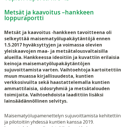
Metsät ja kaavoitus –hankkeen
loppuraportti
Metsät ja kaavoitus -hankkeen tavoitteena oli
selkeyttää maisematyölupakäytäntöjä ennen
1.5.2017 hyväksyttyjen ja voimassa olevien
yleiskaavojen maa- ja metsätalousvaltaisilla
alueilla. Hankkeessa ideoitiin ja kuvattiin erilaisia
keinoja maisematyölupakäytäntöjen
sujuvoittamista varten. Vaihtoehtoja kartoitettiin
muun muassa kirjallisuudesta, kuntien
verkkosivuilta sekä haastattelemalla kuntien
ammattilaisia, sidosryhmiä ja metsätalouden
toimijoita. Vaihtoehdoista laadittiin lisäksi
lainsäädännöllinen selvitys.
Maisematyölupamenettelyn sujuvoittamista kehitettiin
ja pilotoitiin yhdessä kuntien kanssa 2019.