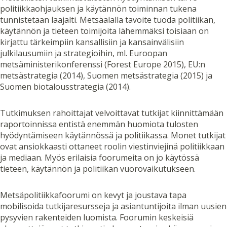
politiikkaohjauksen ja käytännön toiminnan tukena
tunnistetaan laajalti. Metsäalalla tavoite tuoda politiikan,
käytännön ja tieteen toimijoita lähemmäksi toisiaan on
kirjattu tärkeimpiin kansallisiin ja kansainvälisiin
julkilausumiin ja strategioihin, ml. Euroopan
metsäministerikonferenssi (Forest Europe 2015), EU:n
metsästrategia (2014), Suomen metsästrategia (2015) ja
Suomen biotalousstrategia (2014).
Tutkimuksen rahoittajat velvoittavat tutkijat kiinnittämään
raportoinnissa entistä enemmän huomiota tulosten
hyödyntämiseen käytännössä ja politiikassa. Monet tutkijat
ovat ansiokkaasti ottaneet roolin viestinviejinä politiikkaan
ja mediaan. Myös erilaisia foorumeita on jo käytössä
tieteen, käytännön ja politiikan vuorovaikutukseen.
Metsäpolitiikkafoorumi on kevyt ja joustava tapa
mobilisoida tutkijaresursseja ja asiantuntijoita ilman uusien
pysyvien rakenteiden luomista. Foorumin keskeisiä