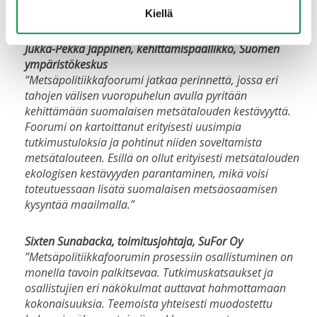
Metsämiesten Säätiöltä lähivuosiksi.”
Kiellä
Jukka-Pekka Jäppinen, kehittämispäällikkö, Suomen
ympäristökeskus
”Metsäpolitiikkafoorumi jatkaa perinnettä, jossa eri
tahojen välisen vuoropuhelun avulla pyritään
kehittämään suomalaisen metsätalouden kestävyyttä.
Foorumi on kartoittanut erityisesti uusimpia
tutkimustuloksia ja pohtinut niiden soveltamista
metsätalouteen. Esillä on ollut erityisesti metsätalouden
ekologisen kestävyyden parantaminen, mikä voisi
toteutuessaan lisätä suomalaisen metsäosaamisen
kysyntää maailmalla.”
Sixten Sunabacka, toimitusjohtaja, SuFor Oy
”Metsäpolitiikkafoorumin prosessiin osallistuminen on
monella tavoin palkitsevaa. Tutkimuskatsaukset ja
osallistujien eri näkökulmat auttavat hahmottamaan
kokonaisuuksia. Teemoista yhteisesti muodostettu