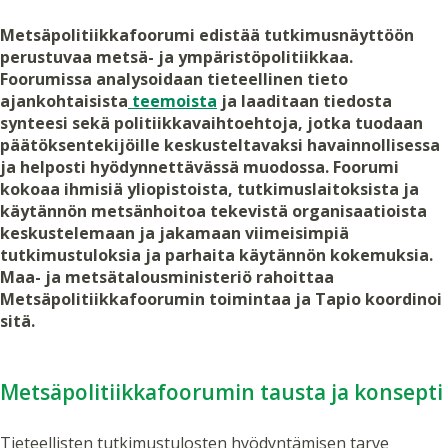
Metsäpolitiikkafoorumi edistää tutkimusnäyttöön
perustuvaa metsä- ja ympäristöpolitiikkaa.
Foorumissa analysoidaan tieteellinen tieto
ajankohtaisista
teemoista
ja laaditaan tiedosta
synteesi sekä politiikkavaihtoehtoja, jotka tuodaan
päätöksentekijöille keskusteltavaksi havainnollisessa
ja helposti hyödynnettävässä muodossa. Foorumi
kokoaa ihmisiä yliopistoista, tutkimuslaitoksista ja
käytännön metsänhoitoa tekevistä organisaatioista
keskustelemaan ja jakamaan viimeisimpiä
tutkimustuloksia ja parhaita käytännön kokemuksia.
Maa- ja metsätalousministeriö rahoittaa
Metsäpolitiikkafoorumin toimintaa ja Tapio koordinoi
sitä.
Metsäpolitiikkafoorumin tausta ja konsepti
Tieteellisten tutkimustulosten hyödyntämisen tarve