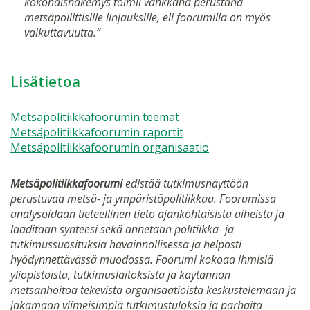
kokonaisnäkemys toimii vankkana perustana
metsäpoliittisille linjauksille, eli foorumilla on myös
vaikuttavuutta.”
Lisätietoa
Metsäpolitiikkafoorumin teemat
Metsäpolitiikkafoorumin raportit
Metsäpolitiikkafoorumin organisaatio
Metsäpolitiikkafoorumi
edistää tutkimusnäyttöön
perustuvaa metsä- ja ympäristöpolitiikkaa. Foorumissa
analysoidaan tieteellinen tieto ajankohtaisista aiheista ja
laaditaan synteesi sekä annetaan politiikka- ja
tutkimussuosituksia havainnollisessa ja helposti
hyödynnettävässä muodossa. Foorumi kokoaa ihmisiä
yliopistoista, tutkimuslaitoksista ja käytännön
metsänhoitoa tekevistä organisaatioista keskustelemaan ja
jakamaan viimeisimpiä tutkimustuloksia ja parhaita