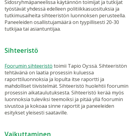
Sidosryhmäpaneelissa käytännön toimijat ja tutkijat
työstävät yhdessä edelleen politiikkasuosituksia ja
tutkimusaiheita sihteeristön luonnoksen perusteella.
Paneeleiden osallistujamäärä on tyypillisesti 20-30
tutkijaa tai asiantuntijaa.
Sihteeristö
Foorumin sihteeristö
toimii Tapio Oy:ssä. Sihteeristön
tehtävänä on laatia prosessin kuluessa
raporttiluonnoksia ja lopulta itse raportti ja
mahdolliset tiivistelmät. Sihteeristö huolehtii foorumin
prosessin aikataulutuksesta. Sihteeristö kerää myös
luonnoksia tuleviksi teemoiksi ja pitää yllä foorumin
sivustoa ja kokoaa sinne raportit ja paneeleiden
esitykset yleisesti saataville.
Vaikuttaminen