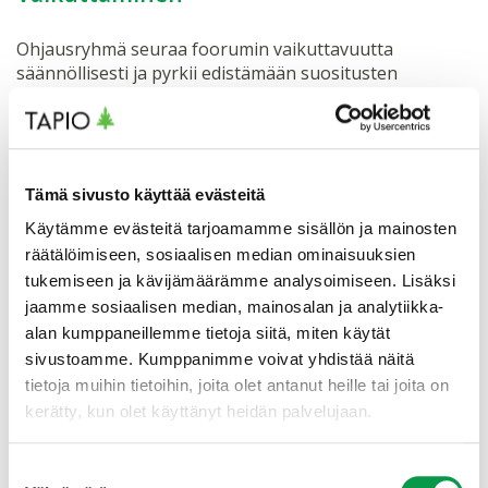
Ohjausryhmä seuraa foorumin vaikuttavuutta
säännöllisesti ja pyrkii edistämään suositusten
toteutumista eri foorumeilla. Tällaisia foorumeita ovat
mm. Kansallisen metsästrategian, biotalousstrategian
ja muiden relevanttien strategioiden päivitykset,
metsäneuvosto, tutkimuksen rahoitusohjelmat
jne. Foorumin suosituksia tuodaan esille
Tämä sivusto käyttää evästeitä
loppuseminaarissa ja muissa tilaisuuksissa sekä
Käytämme evästeitä tarjoamamme sisällön ja mainosten
painetussa ja sähköisessä mediassa.
räätälöimiseen, sosiaalisen median ominaisuuksien
tukemiseen ja kävijämäärämme analysoimiseen. Lisäksi
jaamme sosiaalisen median, mainosalan ja analytiikka-
Rahoitus
alan kumppaneillemme tietoja siitä, miten käytät
sivustoamme. Kumppanimme voivat yhdistää näitä
Metsäpolitiikkafoorumia rahoitti vuosina 2015-2017
tietoja muihin tietoihin, joita olet antanut heille tai joita on
Metsämiesten säätiö
, ja vuodesta 2017
kerätty, kun olet käyttänyt heidän palvelujaan.
rahoituksesta on vastannut
maa- ja metsätalousministeriö
. Sihteeristö ja
ohjausryhmä tutkivat lisärahoitusmahdollisuuksia.
Suostumuksen