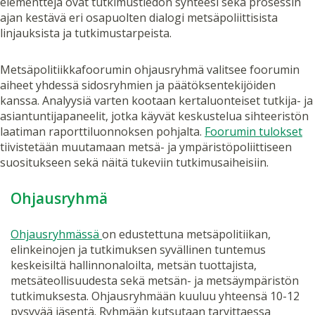
elementtejä ovat tutkimustiedon synteesi sekä prosessin
ajan kestävä eri osapuolten dialogi metsäpoliittisista
linjauksista ja tutkimustarpeista.
Metsäpolitiikkafoorumin ohjausryhmä valitsee foorumin
aiheet yhdessä sidosryhmien ja päätöksentekijöiden
kanssa. Analyysiä varten kootaan kertaluonteiset tutkija- ja
asiantuntijapaneelit, jotka käyvät keskustelua sihteeristön
laatiman raporttiluonnoksen pohjalta.
Foorumin tulokset
tiivistetään muutamaan metsä- ja ympäristöpoliittiseen
suositukseen sekä näitä tukeviin tutkimusaiheisiin.
Ohjausryhmä
Ohjausryhmässä
on edustettuna metsäpolitiikan,
elinkeinojen ja tutkimuksen syvällinen tuntemus
keskeisiltä hallinnonaloilta, metsän tuottajista,
metsäteollisuudesta sekä metsän- ja metsäympäristön
tutkimuksesta. Ohjausryhmään kuuluu yhteensä 10-12
pysyvää jäsentä. Ryhmään kutsutaan tarvittaessa