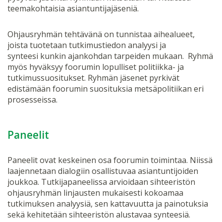
teemakohtaisia asiantuntijajäseniä.
Ohjausryhmän tehtävänä on tunnistaa aihealueet,
joista tuotetaan tutkimustiedon analyysi ja
synteesi kunkin ajankohdan tarpeiden mukaan. Ryhmä
myös hyväksyy foorumin lopulliset politiikka- ja
tutkimussuositukset. Ryhmän jäsenet pyrkivät
edistämään foorumin suosituksia metsäpolitiikan eri
prosesseissa.
Paneelit
Paneelit ovat keskeinen osa foorumin toimintaa. Niissä
laajennetaan dialogiin osallistuvaa asiantuntijoiden
joukkoa. Tutkijapaneelissa arvioidaan sihteeristön
ohjausryhmän linjausten mukaisesti kokoamaa
tutkimuksen analyysiä, sen kattavuutta ja painotuksia
sekä kehitetään sihteeristön alustavaa synteesiä.