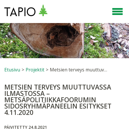
Etusivu
>
Projektit
>
Metsien terveys muuttuvassa ilmastossa – Metsäpolitiikkafoorumin sidosryhmäpaneelin esitykset 4.11.2020
METSIEN TERVEYS MUUTTUVASSA
ILMASTOSSA –
METSÄPOLITIIKKAFOORUMIN
SIDOSRYHMÄPANEELIN ESITYKSET
4.11.2020
PÄIVITETTY 24.8.2021