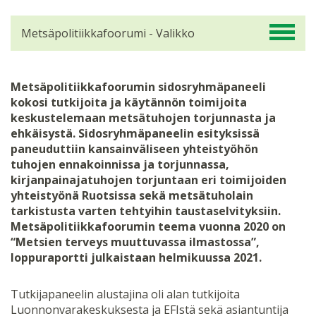
Metsäpolitiikkafoorumi - Valikko
Metsäpolitiikkafoorumin sidosryhmäpaneeli
kokosi tutkijoita ja käytännön toimijoita
keskustelemaan metsätuhojen torjunnasta ja
ehkäisystä. Sidosryhmäpaneelin esityksissä
paneuduttiin kansainväliseen yhteistyöhön
tuhojen ennakoinnissa ja torjunnassa,
kirjanpainajatuhojen torjuntaan eri toimijoiden
yhteistyönä Ruotsissa sekä metsätuholain
tarkistusta varten tehtyihin taustaselvityksiin.
Metsäpolitiikkafoorumin teema vuonna 2020 on
“Metsien terveys muuttuvassa ilmastossa”,
loppuraportti julkaistaan helmikuussa 2021.
Tutkijapaneelin alustajina oli alan tutkijoita
Luonnonvarakeskuksesta ja EFIstä sekä asiantuntija