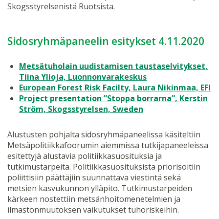
Skogsstyrelsenistä Ruotsista.
Sidosryhmäpaneelin esitykset 4.11.2020
Metsätuholain uudistamisen taustaselvitykset,
Tiina Ylioja, Luonnonvarakeskus
European Forest Risk Facilty, Laura Nikinmaa, EFI
Project presentation ”Stoppa borrarna”, Kerstin
Ström, Skogsstyrelsen, Sweden
Alustusten pohjalta sidosryhmäpaneelissa käsiteltiin
Metsäpolitiikkafoorumin aiemmissa tutkijapaneeleissa
esitettyjä alustavia politiikkasuosituksia ja
tutkimustarpeita. Politiikkasuosituksista priorisoitiin
poliittisiin päättäjiin suunnattava viestintä sekä
metsien kasvukunnon ylläpito. Tutkimustarpeiden
kärkeen nostettiin metsänhoitomenetelmien ja
ilmastonmuutoksen vaikutukset tuhoriskeihin.