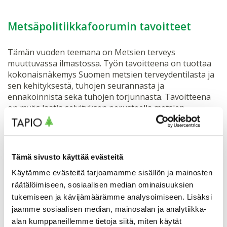
Metsäpolitiikkafoorumin tavoitteet
Tämän vuoden teemana on Metsien terveys
muuttuvassa ilmastossa. Työn tavoitteena on tuottaa
kokonaisnäkemys Suomen metsien terveydentilasta ja
sen kehityksestä, tuhojen seurannasta ja
ennakoinnista sekä tuhojen torjunnasta. Tavoitteena
on myös laatia selvityksen perusteella metsien
terveyteen liittyviä politiikkasuosituksia sekä tunnistaa
tutkimustarpeita. Aihetta käsitellään kahdessa
tutkijapaneelissa sekä yhdessä sidosryhmäpaneelissa.
Loppuseminaarissa esitellään paneelin raportti, josta
Tämä sivusto käyttää evästeitä
laaditaan myös lyhennelmä, ”Policy Brief”.
Käytämme evästeitä tarjoamamme sisällön ja mainosten
räätälöimiseen, sosiaalisen median ominaisuuksien
Lisätietoa
tukemiseen ja kävijämäärämme analysoimiseen. Lisäksi
jaamme sosiaalisen median, mainosalan ja analytiikka-
alan kumppaneillemme tietoja siitä, miten käytät
Metsäpolitiikkafoorumi