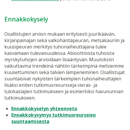
Ennakkokysely
Osallistujien arvion mukaan erityisesti juurikäävän,
kirjanpainajan sekä valkohäntäpeuran, metsäkauriin ja
kuusipeuran merkitys tuhonaiheuttajana tulee
kasvamaan tulevaisuudessa. Abioottisista tuhoista
myrskytuhojen arvioidaan lisääntyvän. Muutoksiin
vaikuttavina trendeinä nähtiin tärkeimpinä metsiemme
kuusettuminen sekä talvien lämpeneminen. Osallistujat
suuntaisivat nykyisten tärkeimpien tuhonaiheuttajien
lisäksi eniten tutkimusresursseja vieras- ja
tulokaslajien tutkimukseen ja esimerkiksi havununnan
tutkimukseen.
Ennakkokyselyn yhteenveto
Ennakkokysymys tutkimusreurssien
suuntaamisesta