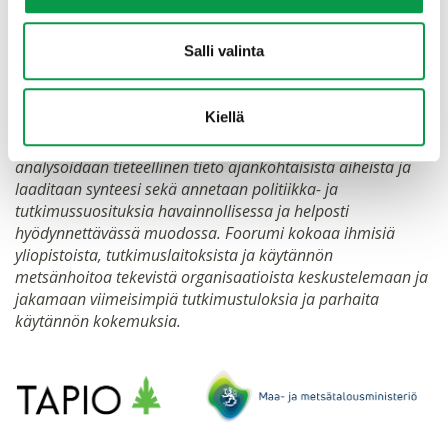
Metsäpolitiikkafoorumi
Salli valinta
Kansallinen metsästrategia
Kiellä
Metsäpolitiikkafoorumi edistää tutkimusnäyttöön
perustuvaa metsä- ja ympäristöpolitiikkaa. Foorumissa
analysoidaan tieteellinen tieto ajankohtaisista aiheista ja
laaditaan synteesi sekä annetaan politiikka- ja
tutkimussuosituksia havainnollisessa ja helposti
hyödynnettävässä muodossa. Foorumi kokoaa ihmisiä
yliopistoista, tutkimuslaitoksista ja käytännön
metsänhoitoa tekevistä organisaatioista keskustelemaan ja
jakamaan viimeisimpiä tutkimustuloksia ja parhaita
käytännön kokemuksia.