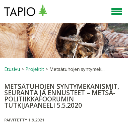
Etusivu
>
Projektit
>
Metsätuhojen syntymekanismit, seuranta ja ennusteet – Metsä­politiikka­foorumin tutkijapaneeli 5.5.2020
METSÄTUHOJEN SYNTYMEKANISMIT,
SEURANTA JA ENNUSTEET – METSÄ­
POLITIIKKA­FOORUMIN
TUTKIJAPANEELI 5.5.2020
PÄIVITETTY 1.9.2021