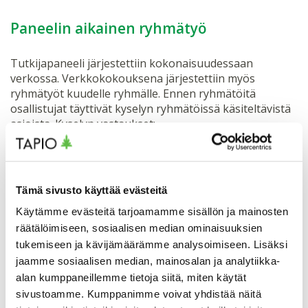
Paneelin aikainen ryhmätyö
Tutkijapaneeli järjestettiin kokonaisuudessaan
verkossa. Verkkokokouksena järjestettiin myös
ryhmätyöt kuudelle ryhmälle. Ennen ryhmätöitä
osallistujat täyttivät kyselyn ryhmätöissä käsiteltävistä
asioista. Kyselyn vastaukset:
Onko olemassa jokin kehitystrendi tai muu
tekijä, jonka vaikutukset metsien terveyteen
ansaitsisivat enemmän huomiota?
Tämä sivusto käyttää evästeitä
Metsätuhoihin vaikuttavien tekijöiden
merkityksen arviointi ns. vaikutusmatriisin
Käytämme evästeitä tarjoamamme sisällön ja mainosten
avulla
räätälöimiseen, sosiaalisen median ominaisuuksien
Metsien terveyteen ja ilmastonmuutokseen
tukemiseen ja kävijämäärämme analysoimiseen. Lisäksi
liittyvät tärkeimmät (alustavat)
jaamme sosiaalisen median, mainosalan ja analytiikka-
politiikkasuositukset?
alan kumppaneillemme tietoja siitä, miten käytät
Metsien terveyteen ja ilmastonmuutokseen
sivustoamme. Kumppanimme voivat yhdistää näitä
liittyvät tärkeimmät (alustavat)