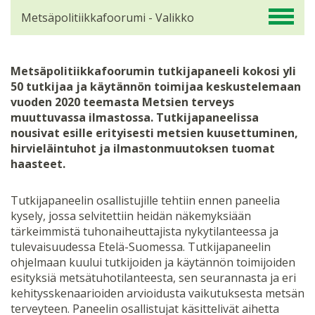
Metsäpolitiikkafoorumi - Valikko
Metsäpolitiikkafoorumin tutkijapaneeli kokosi yli
50 tutkijaa ja käytännön toimijaa keskustelemaan
vuoden 2020 teemasta Metsien terveys
muuttuvassa ilmastossa. Tutkijapaneelissa
nousivat esille erityisesti metsien kuusettuminen,
hirvieläintuhot ja ilmastonmuutoksen tuomat
haasteet.
Tutkijapaneelin osallistujille tehtiin ennen paneelia
kysely, jossa selvitettiin heidän näkemyksiään
tärkeimmistä tuhonaiheuttajista nykytilanteessa ja
tulevaisuudessa Etelä-Suomessa. Tutkijapaneelin
ohjelmaan kuului tutkijoiden ja käytännön toimijoiden
esityksiä metsätuhotilanteesta, sen seurannasta ja eri
kehitysskenaarioiden arvioidusta vaikutuksesta metsän
terveyteen. Paneelin osallistujat käsittelivät aihetta