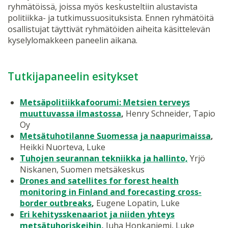
ryhmätöissä, joissa myös keskusteltiin alustavista
politiikka- ja tutkimussuosituksista. Ennen ryhmätöitä
osallistujat täyttivät ryhmätöiden aiheita käsittelevän
kyselylomakkeen paneelin aikana.
Tutkijapaneelin esitykset
Metsäpolitiikkafoorumi: Metsien terveys
muuttuvassa ilmastossa
,
Henry Schneider, Tapio
Oy
Metsätuhotilanne Suomessa ja naapurimaissa
,
Heikki Nuorteva, Luke
Tuhojen seurannan tekniikka ja hallinto,
Yrjö
Niskanen, Suomen metsäkeskus
Drones and satellites for forest health
monitoring in Finland and forecasting cross-
border outbreaks
,
Eugene Lopatin, Luke
Eri kehitysskenaariot ja niiden yhteys
metsätuhoriskeihin
,
Juha Honkaniemi, Luke