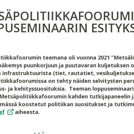
SÄPOLITIIKKAFOORUM
PUSEMINAARIN ESITYKS
tiikkafoorumin teemana oli vuonna 2021 ”Metsälo
äkemys puunkorjuun ja puutavaran kuljetuksen ol
 infrastruktuurista (tiet, rautatiet, vesikuljetuks
tiikkafoorumissa on tehty näiden selvitysten peru
us- ja kehityssuosituksia. Teeman loppuseminaari 
n Metsäpolitiikkafoorumin kahden tutkijapaneelin 
mässä koostetut politiikan suositukset ja tutkimus
ef
aiheesta.