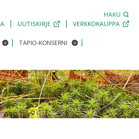
HAKU
KA
UUTISKIRJE
VERKKOKAUPPA
TAPIO-KONSERNI
Avaa/sulje alavalikko
Avaa/sulje alavalikko