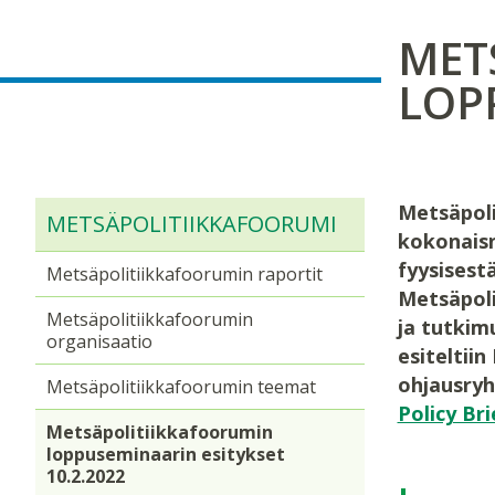
MET
LOP
Metsäpoli
METSÄPOLITIIKKAFOORUMI
kokonaisn
fyysisestä
Metsäpolitiikkafoorumin raportit
Metsäpoli
Metsäpolitiikkafoorumin
ja tutkim
organisaatio
esiteltii
ohjausryh
Metsäpolitiikkafoorumin teemat
Policy Bri
Metsäpolitiikkafoorumin
loppuseminaarin esitykset
10.2.2022