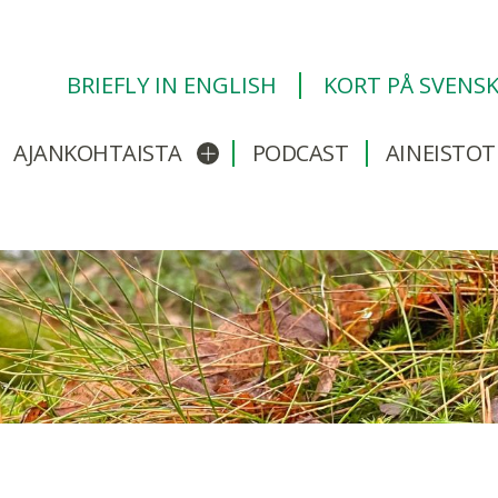
BRIEFLY IN ENGLISH
KORT PÅ SVENS
AJANKOHTAISTA
PODCAST
AINEISTOT
/sulje alavalikko
Avaa/sulje alavalikko