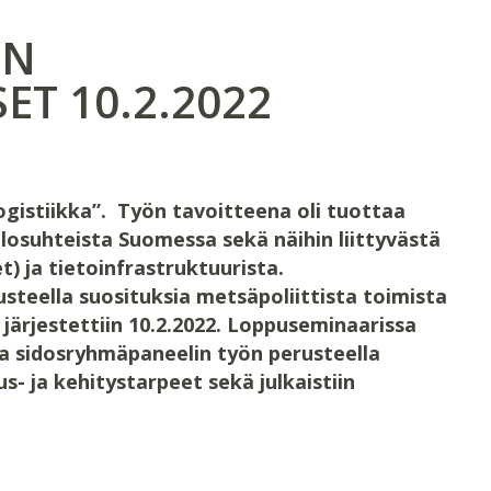
IN
ET 10.2.2022
gistiikka”. Työn tavoitteena oli tuottaa
osuhteista Suomessa sekä näihin liittyvästä
et) ja tietoinfrastruktuurista.
steella suosituksia metsäpoliittista toimista
järjestettiin 10.2.2022. Loppuseminaarissa
ja sidosryhmäpaneelin työn perusteella
- ja kehitystarpeet sekä julkaistiin