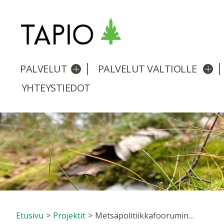
PALVELUT
PALVELUT VALTIOLLE
Avaa/sulje alavalikko
Avaa
YHTEYSTIEDOT
Etusivu
>
Projektit
>
Metsäpolitiikkafoorumin loppuseminaarin esitykset 10.2.2022