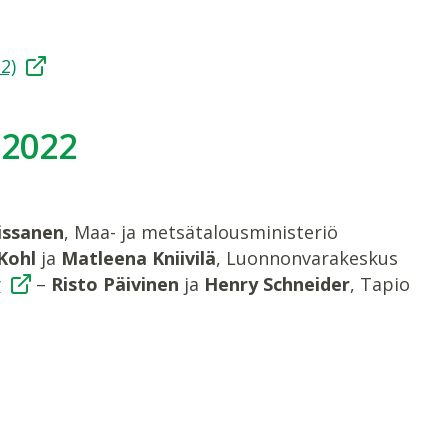
2)
.2022
issanen
, Maa- ja metsätalousministeriö
Kohl
ja
Matleena Kniivilä
, Luonnonvarakeskus
y
–
Risto Päivinen
ja
Henry Schneider
, Tapio