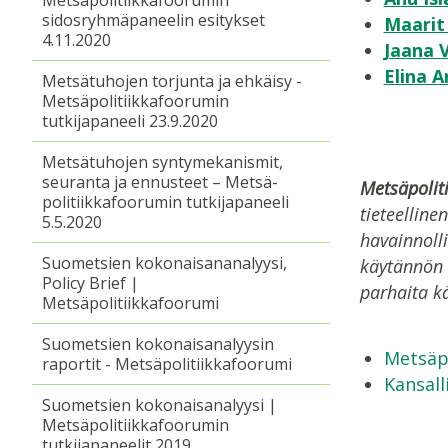
sidosryhmäpaneelin esitykset
Maarit
4.11.2020
Jaana V
Elina A
Metsätuhojen torjunta ja ehkäisy -
Metsä­politiikka­foorumin
tutkijapaneeli 23.9.2020
Metsätuhojen syntymekanismit,
seuranta ja ennusteet – Metsä­
Metsäpolit
politiikka­foorumin tutkijapaneeli
tieteelline
5.5.2020
havainnoll
Suometsien kokonaisananalyysi,
käytännön 
Policy Brief |
parhaita k
Metsäpolitiikkafoorumi
Suometsien kokonaisanalyysin
Metsäp
raportit - Metsäpolitiikkafoorumi
Kansall
Suometsien kokonaisanalyysi |
Metsäpolitiikkafoorumin
tutkijapaneelit 2019