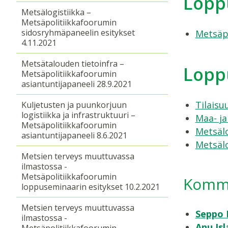
Lopp
Metsälogistiikka –
Metsäpolitiikkafoorumin
sidosryhmäpaneelin esitykset
Metsäpo
4.11.2021
Metsätalouden tietoinfra –
Loppu
Metsäpolitiikkafoorumin
asiantuntijapaneeli 28.9.2021
Tilaisu
Kuljetusten ja puunkorjuun
logistiikka ja infrastruktuuri –
Maa- j
Metsäpolitiikkafoorumin
Metsälo
asiantuntijapaneeli 8.6.2021
Metsälo
Metsien terveys muuttuvassa
ilmastossa -
Metsäpolitiikkafoorumin
Komme
loppuseminaarin esitykset 10.2.2021
Metsien terveys muuttuvassa
Seppo 
ilmastossa -
Anu Is
Metsäpolitiikkafoorumin