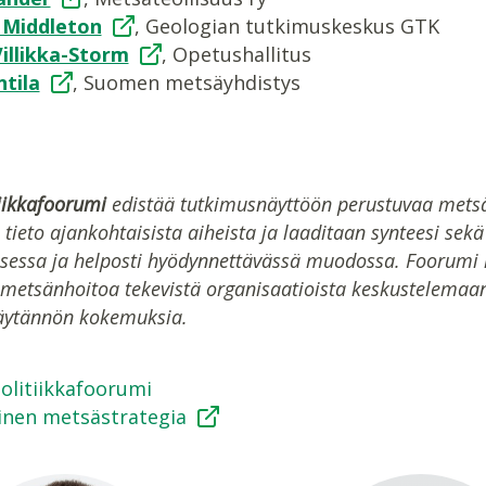
 Middleton
, Geologian tutkimuskeskus GTK
illikka-Storm
, Opetushallitus
ntila
, Suomen metsäyhdistys
iikkafoorumi
edistää tutkimusnäyttöön perustuvaa metsä
n tieto ajankohtaisista aiheista ja laaditaan synteesi sek
isessa ja helposti hyödynnettävässä muodossa. Foorumi ko
metsänhoitoa tekevistä organisaatioista keskustelemaan
äytännön kokemuksia.
olitiikkafoorumi
inen metsästrategia