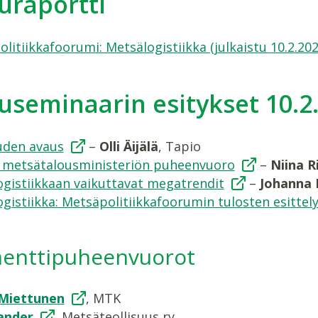
uraportti
litiikkafoorumi: Metsälogistiikka (julkaistu 10.2.202
seminaarin esitykset 10.2
uden avaus
–
Olli Äijälä
, Tapio
a metsätalousministeriön puheenvuoro
–
Niina R
gistiikkaan vaikuttavat megatrendit
–
Johanna 
gistiikka: Metsäpolitiikkafoorumin tulosten esittel
nttipuheenvuorot
Miettunen
, MTK
lander
, Metsäteollisuus ry