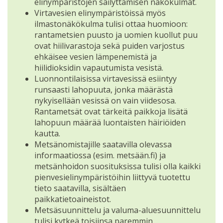
elinympäristöjen säilyttämisen näkökulmat.
Virtavesien elinympäristöissä myös
ilmastonäkökulma tulisi ottaa huomioon:
rantametsien puusto ja uomien kuollut puu
ovat hiilivarastoja sekä puiden varjostus
ehkäisee vesien lämpenemistä ja
hiilidioksidin vapautumista vesistä.
Luonnontilaisissa virtavesissä esiintyy
runsaasti lahopuuta, jonka määrästä
nykyisellään vesissä on vain viidesosa.
Rantametsät ovat tärkeitä paikkoja lisätä
lahopuun määrää luontaisten häiriöiden
kautta.
Metsänomistajille saatavilla olevassa
informaatiossa (esim. metsään.fi) ja
metsänhoidon suosituksissa tulisi olla kaikki
pienvesielinympäristöihin liittyvä tuotettu
tieto saatavilla, sisältäen
paikkatietoaineistot.
Metsäsuunnittelu ja valuma-aluesuunnittelu
tulisi kytkeä toisiinsa paremmin.