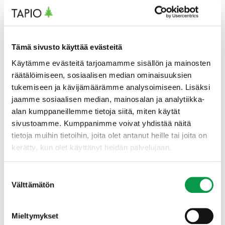
suojavyöhykkeitä, vähentämällä ojituksia ja
maanmuokkauksia purojen lähellä, ylläpitämällä
lehtipuustoa rantavyöhykkeillä sekä ennallistamalla
puroelinympäristöjä. Hyvä suojavyöhyke huomioi
Tämä sivusto käyttää evästeitä
vedenlaadun ylläpidon, on yhtenäinen, tarjoaa riittävän
varjostuksen ja lehtipuuston puron luontoarvojen ja
Käytämme evästeitä tarjoamamme sisällön ja mainosten
mikroilmaston ylläpitämiseksi. Lisäksi suojavyöhykkeen
räätälöimiseen, sosiaalisen median ominaisuuksien
on oltava helppo toteuttaa eikä sen tule olla liian kallis
tukemiseen ja kävijämäärämme analysoimiseen. Lisäksi
maanomistajalle. Kohdistamalla suojavyöhyke
jaamme sosiaalisen median, mainosalan ja analytiikka-
ekologisesti tärkeälle rantametsäelinympäristön
alan kumppaneillemme tietoja siitä, miten käytät
alueelle voidaan saada kustannussäästöjä.
sivustoamme. Kumppanimme voivat yhdistää näitä
Suojavyöhykkeen suunnittelussa voidaan hyödyntää
tietoja muihin tietoihin, joita olet antanut heille tai joita on
maaperän kosteusindeksiä, joka ilmaisee pohjaveden
kerätty, kun olet käyttänyt heidän palvelujaan.
etäisyyden maanpinnasta, sillä se tunnistaa
monimuotoista kasvillisuutta ja toteuttaa
vesiensuojelua kapeita suojavyöhykkeitä paremmin.
Suostumuksen
Välttämätön
valinta
Purojen pohjan ja kuolleen puun merkitys
virtaveden monimuotoisuudelle, Petri Keto-Tokoi
Mieltymykset
(Tampereen ammattikorkeakoulu)