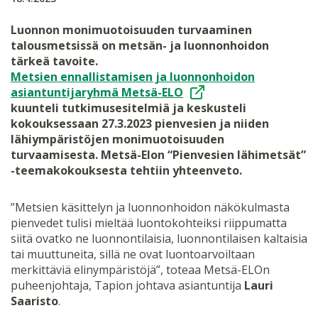
Luonnon monimuotoisuuden turvaaminen
talousmetsissä on metsän- ja luonnonhoidon
tärkeä tavoite.
Metsien ennallistamisen ja luonnonhoidon
asiantuntijaryhmä Metsä-ELO
kuunteli tutkimusesitelmiä ja keskusteli
kokouksessaan 27.3.2023 pienvesien ja niiden
lähiympäristöjen monimuotoisuuden
turvaamisesta. Metsä-Elon “Pienvesien lähimetsät”
-teemakokouksesta tehtiin yhteenveto.
”Metsien käsittelyn ja luonnonhoidon näkökulmasta
pienvedet tulisi mieltää luontokohteiksi riippumatta
siitä ovatko ne luonnontilaisia, luonnontilaisen kaltaisia
tai muuttuneita, sillä ne ovat luontoarvoiltaan
merkittäviä elinympäristöjä”, toteaa Metsä-ELOn
puheenjohtaja, Tapion johtava asiantuntija
Lauri
Saaristo
.