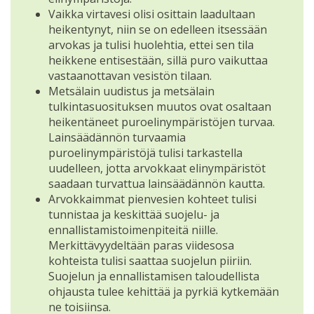
Vaikka virtavesi olisi osittain laadultaan
heikentynyt, niin se on edelleen itsessään
arvokas ja tulisi huolehtia, ettei sen tila
heikkene entisestään, sillä puro vaikuttaa
vastaanottavan vesistön tilaan.
Metsälain uudistus ja metsälain
tulkintasuosituksen muutos ovat osaltaan
heikentäneet puroelinympäristöjen turvaa.
Lainsäädännön turvaamia
puroelinympäristöjä tulisi tarkastella
uudelleen, jotta arvokkaat elinympäristöt
saadaan turvattua lainsäädännön kautta.
Arvokkaimmat pienvesien kohteet tulisi
tunnistaa ja keskittää suojelu- ja
ennallistamistoimenpiteitä niille.
Merkittävyydeltään paras viidesosa
kohteista tulisi saattaa suojelun piiriin.
Suojelun ja ennallistamisen taloudellista
ohjausta tulee kehittää ja pyrkiä kytkemään
ne toisiinsa.