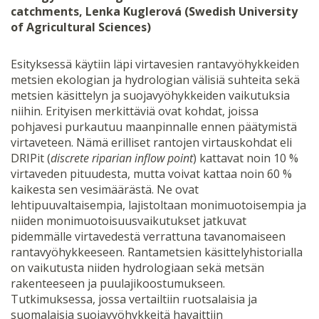
catchments, Lenka Kuglerová (Swedish University
of Agricultural Sciences)
Esityksessä käytiin läpi virtavesien rantavyöhykkeiden
metsien ekologian ja hydrologian välisiä suhteita sekä
metsien käsittelyn ja suojavyöhykkeiden vaikutuksia
niihin. Erityisen merkittäviä ovat kohdat, joissa
pohjavesi purkautuu maanpinnalle ennen päätymistä
virtaveteen. Nämä erilliset rantojen virtauskohdat eli
DRIPit (
discrete riparian inflow point
) kattavat noin 10 %
virtaveden pituudesta, mutta voivat kattaa noin 60 %
kaikesta sen vesimäärästä. Ne ovat
lehtipuuvaltaisempia, lajistoltaan monimuotoisempia ja
niiden monimuotoisuusvaikutukset jatkuvat
pidemmälle virtavedestä verrattuna tavanomaiseen
rantavyöhykkeeseen. Rantametsien käsittelyhistorialla
on vaikutusta niiden hydrologiaan sekä metsän
rakenteeseen ja puulajikoostumukseen.
Tutkimuksessa, jossa vertailtiin ruotsalaisia ja
suomalaisia suojavyöhykkeitä havaittiin