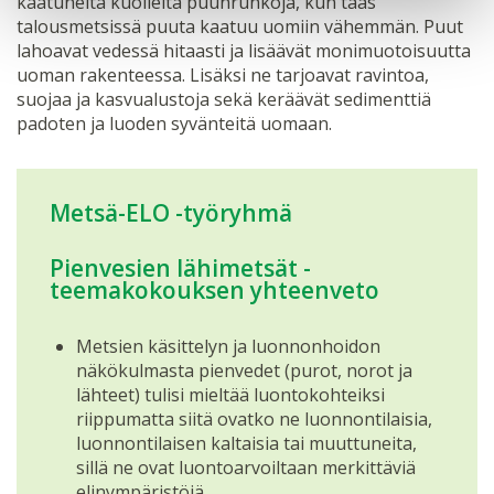
kaatuneita kuolleita puunrunkoja, kun taas
talousmetsissä puuta kaatuu uomiin vähemmän. Puut
lahoavat vedessä hitaasti ja lisäävät monimuotoisuutta
uoman rakenteessa. Lisäksi ne tarjoavat ravintoa,
suojaa ja kasvualustoja sekä keräävät sedimenttiä
padoten ja luoden syvänteitä uomaan.
Metsä-ELO -työryhmä
Pienvesien lähimetsät -
teemakokouksen yhteenveto
Metsien käsittelyn ja luonnonhoidon
näkökulmasta pienvedet (purot, norot ja
lähteet) tulisi mieltää luontokohteiksi
riippumatta siitä ovatko ne luonnontilaisia,
luonnontilaisen kaltaisia tai muuttuneita,
sillä ne ovat luontoarvoiltaan merkittäviä
elinympäristöjä.