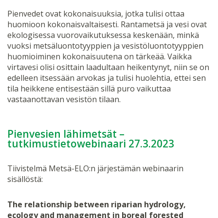
Pienvedet ovat kokonaisuuksia, jotka tulisi ottaa
huomioon kokonaisvaltaisesti. Rantametsä ja vesi ovat
ekologisessa vuorovaikutuksessa keskenään, minkä
vuoksi metsäluontotyyppien ja vesistöluontotyyppien
huomioiminen kokonaisuutena on tärkeää. Vaikka
virtavesi olisi osittain laadultaan heikentynyt, niin se on
edelleen itsessään arvokas ja tulisi huolehtia, ettei sen
tila heikkene entisestään sillä puro vaikuttaa
vastaanottavan vesistön tilaan.
Pienvesien lähimetsät –
tutkimustietowebinaari 27.3.2023
Tiivistelmä Metsä-ELO:n järjestämän webinaarin
sisällöstä:
The relationship between riparian hydrology,
ecology and management in boreal forested