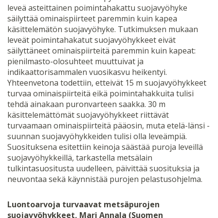
leveä asteittainen poimintahakattu suojavyöhyke
säilyttää ominaispiirteet paremmin kuin kapea
käsittelemätön suojavyöhyke. Tutkimuksen mukaan
leveät poimintahakatut suojavyöhykkeet eivät
säilyttäneet ominaispiirteitä paremmin kuin kapeat:
pienilmasto-olosuhteet muuttuivat ja
indikaattorisammalen vuosikasvu heikentyi.
Yhteenvetona todettiin, etteivät 15 m suojavyöhykkeet
turvaa ominaispiirteitä eikä poimintahakkuita tulisi
tehdä ainakaan puronvarteen saakka. 30 m
käsittelemättömät suojavyöhykkeet riittävät
turvaamaan ominaispiirteitä pääosin, muta etelä-länsi -
suunnan suojavyöhykkeiden tulisi olla leveämpiä.
Suosituksena esitettiin keinoja säästää puroja leveillä
suojavyöhykkeillä, tarkastella metsälain
tulkintasuositusta uudelleen, päivittää suosituksia ja
neuvontaa sekä käynnistää purojen pelastusohjelma.
Luontoarvoja turvaavat metsäpurojen
suojavyöhykkeet, Mari Annala (Suomen