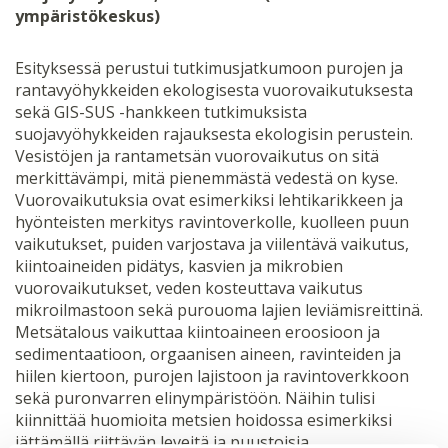
ympäristökeskus)
Esityksessä perustui tutkimusjatkumoon purojen ja
rantavyöhykkeiden ekologisesta vuorovaikutuksesta
sekä GIS-SUS -hankkeen tutkimuksista
suojavyöhykkeiden rajauksesta ekologisin perustein.
Vesistöjen ja rantametsän vuorovaikutus on sitä
merkittävämpi, mitä pienemmästä vedestä on kyse.
Vuorovaikutuksia ovat esimerkiksi lehtikarikkeen ja
hyönteisten merkitys ravintoverkolle, kuolleen puun
vaikutukset, puiden varjostava ja viilentävä vaikutus,
kiintoaineiden pidätys, kasvien ja mikrobien
vuorovaikutukset, veden kosteuttava vaikutus
mikroilmastoon sekä purouoma lajien leviämisreittinä.
Metsätalous vaikuttaa kiintoaineen eroosioon ja
sedimentaatioon, orgaanisen aineen, ravinteiden ja
hiilen kiertoon, purojen lajistoon ja ravintoverkkoon
sekä puronvarren elinympäristöön. Näihin tulisi
kiinnittää huomioita metsien hoidossa esimerkiksi
jättämällä riittävän leveitä ja puustoisia