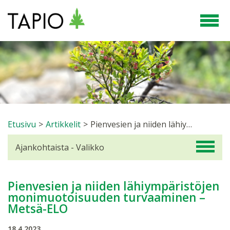
Etusivu
>
Artikkelit
>
Pienvesien ja niiden lähiympäristöjen monimuotoisuuden turvaaminen – Metsä-ELO
Ajankohtaista - Valikko
Pienvesien ja niiden lähiympäristöjen
monimuotoisuuden turvaaminen –
Metsä-ELO
18.4.2023