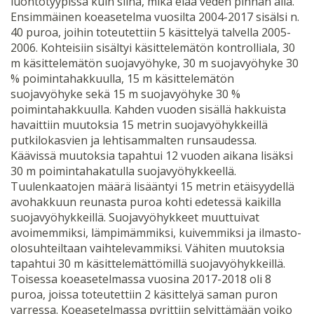
luontotyypissä kuin siinä, mikä elää veden pinnan alla.
Ensimmäinen koeasetelma vuosilta 2004-2017 sisälsi n.
40 puroa, joihin toteutettiin 5 käsittelyä talvella 2005-
2006. Kohteisiin sisältyi käsittelemätön kontrolliala, 30
m käsittelemätön suojavyöhyke, 30 m suojavyöhyke 30
% poimintahakkuulla, 15 m käsittelemätön
suojavyöhyke sekä 15 m suojavyöhyke 30 %
poimintahakkuulla. Kahden vuoden sisällä hakkuista
havaittiin muutoksia 15 metrin suojavyöhykkeillä
putkilokasvien ja lehtisammalten runsaudessa.
Käävissä muutoksia tapahtui 12 vuoden aikana lisäksi
30 m poimintahakatulla suojavyöhykkeellä.
Tuulenkaatojen määrä lisääntyi 15 metrin etäisyydellä
avohakkuun reunasta puroa kohti edetessä kaikilla
suojavyöhykkeillä. Suojavyöhykkeet muuttuivat
avoimemmiksi, lämpimämmiksi, kuivemmiksi ja ilmasto-
olosuhteiltaan vaihtelevammiksi. Vähiten muutoksia
tapahtui 30 m käsittelemättömillä suojavyöhykkeillä.
Toisessa koeasetelmassa vuosina 2017-2018 oli 8
puroa, joissa toteutettiin 2 käsittelyä saman puron
varressa. Koeasetelmassa pyrittiin selvittämään voiko