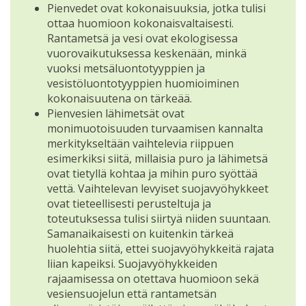
Pienvedet ovat kokonaisuuksia, jotka tulisi
ottaa huomioon kokonaisvaltaisesti.
Rantametsä ja vesi ovat ekologisessa
vuorovaikutuksessa keskenään, minkä
vuoksi metsäluontotyyppien ja
vesistöluontotyyppien huomioiminen
kokonaisuutena on tärkeää.
Pienvesien lähimetsät ovat
monimuotoisuuden turvaamisen kannalta
merkitykseltään vaihtelevia riippuen
esimerkiksi siitä, millaisia puro ja lähimetsä
ovat tietyllä kohtaa ja mihin puro syöttää
vettä. Vaihtelevan levyiset suojavyöhykkeet
ovat tieteellisesti perusteltuja ja
toteutuksessa tulisi siirtyä niiden suuntaan.
Samanaikaisesti on kuitenkin tärkeä
huolehtia siitä, ettei suojavyöhykkeitä rajata
liian kapeiksi. Suojavyöhykkeiden
rajaamisessa on otettava huomioon sekä
vesiensuojelun että rantametsän