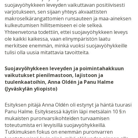
suojavyöhykkeen leveyden vaikuttavan positiivisesti
varjotukseen, sen sijaan yhteys akvaattisten
makroselkärangattomien runsauteen ja maa-aineksen
kulkeutumisen hillitsemiseen ei ole selkeä.
Yhteenvetona todettiin, ettei suojavyöhykkeen leveys
ole kaikki kaikessa, vaan elinympäristön laatu
merkitsee enemmän, minkä vuoksi suojavyöhykkeille
tulisi olla uusia mitattavia tavoitteita.
Suojavyöhykkeen leveyden ja poimintahakkuun
vaikutukset pienilmastoon, lajistoon ja
tuulenkaatoihin, Anna Oldén ja Panu Halme
(Jyväskylän yliopisto)
Esityksen pitäjä Anna Oldén oli estynyt ja häntä tuurasi
Panu Halme. Esityksessä käytiin läpi metsälain 10 §:n
mukaisten puronvarsikohteiden turvaamisen
toteutumista eri levyisillä suojavyöhykkeillä.
Tutkimuksen fokus on enemmän puronvarren