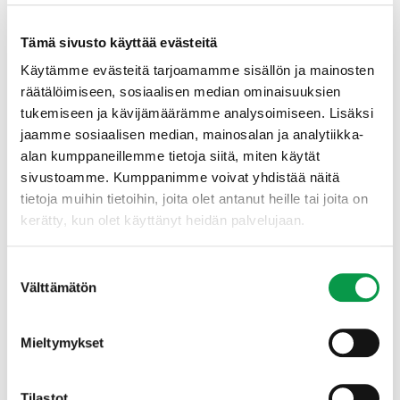
Tämä sivusto käyttää evästeitä
Käytämme evästeitä tarjoamamme sisällön ja mainosten
räätälöimiseen, sosiaalisen median ominaisuuksien
tukemiseen ja kävijämäärämme analysoimiseen. Lisäksi
jaamme sosiaalisen median, mainosalan ja analytiikka-
alan kumppaneillemme tietoja siitä, miten käytät
Kasvihuonekaasu- ja
pohjavedenmittauspisteet
sivustoamme. Kumppanimme voivat yhdistää näitä
vierekkäin koealalla.
tietoja muihin tietoihin, joita olet antanut heille tai joita on
kerätty, kun olet käyttänyt heidän palvelujaan.
Ensimmäiset tulokset näyttävät
lupaavilta
Suostumuksen
Välttämätön
valinta
TurVI -työryhmän jäseniä kävi marraskuussa 2020
pilottikohteilla tarkastelemassa ojien kunnostuksen ja
Mieltymykset
vesiensuojeluratkaisujen toteutusta. Poikkeuksellisen
runsaista syyskauden sateista johtuen molemmilla
kohteilla vedenpinta oli hyvin korkealla ja virtaama
Tilastot