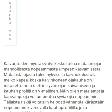
o
j
a
n
k
a
i
v
u
u
Kaivuutöiden myötä syntyi keskustelua matalan ojan
mahdollisesta nopeammasta umpeen kasvamisesta.
Matalasta ojasta tulee nykyisellä kaivuukalustolla
melko kapea, koska kaivinkoneen ojakauha on
mitoitettu noin metrin syvän ojan kaivamiseen ja
kauhan profiili on V-mallinen. Näin ollen matalampi ja
kapeampi oja voi umpeutua syviä ojia nopeammin.
Tällaista riskiä voitaisiin helposti vähentää kärjestään
nopeammin levenevällä kauhaprofiililla, joka