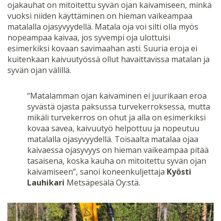
ojakauhat on mitoitettu syvän ojan kaivamiseen, minkä
vuoksi niiden käyttäminen on hieman vaikeampaa
matalalla ojasyvyydellä. Matala oja voi silti olla myös
nopeampaa kaivaa, jos syvempi oja ulottuisi
esimerkiksi kovaan savimaahan asti. Suuria eroja ei
kuitenkaan kaivuutyössä ollut havaittavissa matalan ja
syvän ojan välillä.
“Matalamman ojan kaivaminen ei juurikaan eroa
syvästä ojasta paksussa turvekerroksessa, mutta
mikäli turvekerros on ohut ja alla on esimerkiksi
kovaa savea, kaivuutyö helpottuu ja nopeutuu
matalalla ojasyvyydellä. Toisaalta matalaa ojaa
kaivaessa ojasyvyys on hieman vaikeampaa pitää
tasaisena, koska kauha on mitoitettu syvän ojan
kaivamiseen”, sanoi koneenkuljettaja
Kyösti
Lauhikari
Metsäpesälä Oy:stä.