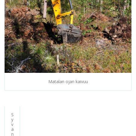
Matalan ojan kaivuu
S
y
v
ä
n