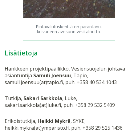
Pintavalutuskenttä on parantanut
kuivuneen avosuon vesitaloutta.
Lisätietoja
Hankkeen projektipäällikkö, Vesiensuojelun johtava
asiantuntija
Samuli Joensuu
, Tapio,
samuli.joensuu(at)tapio.fi, puh. +358 40 534 1043
Tutkija,
Sakari Sarkkola
, Luke,
sakari.sarkkola(at)luke.fi, puh. +358 29 532 5409
Erikoistutkija,
Heikki Mykrä
, SYKE,
heikki.mykra(at)ymparisto.fi, puh. +358 29 525 1436