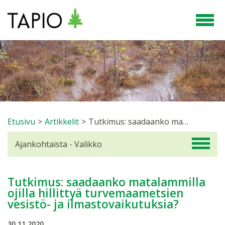
Etusivu
>
Artikkelit
>
Tutkimus: saadaanko matalammilla ojilla hillittyä turvemaametsien vesistö- ja ilmastovaikutuksia?
Ajankohtaista - Valikko
Tutkimus: saadaanko matalammilla
ojilla hillittyä turvemaametsien
vesistö- ja ilmastovaikutuksia?
30.11.2020