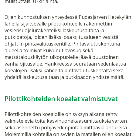
muistuttaisi U-kirjainta.
Ojien kunnostuksen yhteydessä Pudasjärven Hetekylän
lähellä sijaitsevalle pilottikohteelle rakennettiin
vesiensuojelurakenteiksi laskeutusaltaita ja
putkipatoja, joiden lisäksi osa ojitusalueen vesistä
ohjattiin pintavalutuskentille. Pintavalutuskenttinä
alueella toimivat kuivunut avosuo sekä
metsätalouskäytön ulkopuolelle jäävä puustoinen
vanha ojitusalue. Hankkeessa seurataan vedenlaatua
koealojen lisäksi kahdelta pintavalutuskentältä sekä
yhdeltä laskeutusaltaan ja putkipadon yhdistelmältä.
Pilottikohteiden koealat valmistuvat
Pilottikohteiden koealoille on syksyn aikana tehty
valmistelevia töitä kasvihuonekaasumittauksia varten
sekä asennettu pohjavedenpintaa mittaavia antureita.
Molemmilla kohteilla on syvien ja matalien ojien koealat