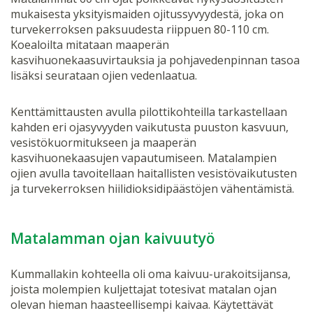
mukaisesta yksityismaiden ojitussyvyydestä, joka on
turvekerroksen paksuudesta riippuen 80-110 cm.
Koealoilta mitataan maaperän
kasvihuonekaasuvirtauksia ja pohjavedenpinnan tasoa
lisäksi seurataan ojien vedenlaatua.
Kenttämittausten avulla pilottikohteilla tarkastellaan
kahden eri ojasyvyyden vaikutusta puuston kasvuun,
vesistökuormitukseen ja maaperän
kasvihuonekaasujen vapautumiseen. Matalampien
ojien avulla tavoitellaan haitallisten vesistövaikutusten
ja turvekerroksen hiilidioksidipäästöjen vähentämistä.
Matalamman ojan kaivuutyö
Kummallakin kohteella oli oma kaivuu-urakoitsijansa,
joista molempien kuljettajat totesivat matalan ojan
olevan hieman haasteellisempi kaivaa. Käytettävät