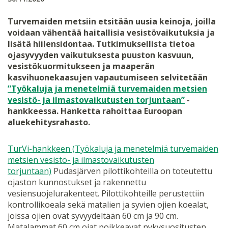
Turvemaiden metsiin etsitään uusia keinoja, joilla
voidaan vähentää haitallisia vesistövaikutuksia ja
lisätä hiilensidontaa. Tutkimuksellista tietoa
ojasyvyyden vaikutuksesta puuston kasvuun,
vesistökuormitukseen ja maaperän
kasvihuonekaasujen vapautumiseen selvitetään
”Työkaluja ja menetelmiä turvemaiden metsien
vesistö- ja ilmastovaikutusten torjuntaan”
-
hankkeessa. Hanketta rahoittaa Euroopan
aluekehitysrahasto.
TurVi-hankkeen (Työkaluja ja menetelmiä turvemaiden
metsien vesistö- ja ilmastovaikutusten
torjuntaan)
Pudasjärven pilottikohteilla on toteutettu
ojaston kunnostukset ja rakennettu
vesiensuojelurakenteet. Pilottikohteille perustettiin
kontrollikoeala sekä matalien ja syvien ojien koealat,
joissa ojien ovat syvyydeltään 60 cm ja 90 cm.
Matalammat 60 cm ojat poikkeavat nykysuositusten