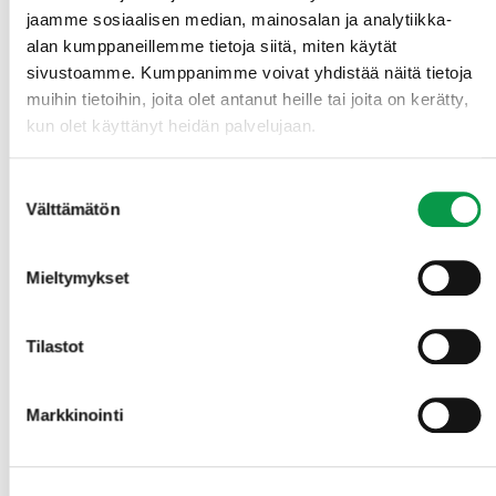
ekosysteemipalveluihin ja niiden arvoketjuihin.
jaamme sosiaalisen median, mainosalan ja analytiikka-
4. Tehdään arvio ekosysteemipalveluiden arvonlisän
alan kumppaneillemme tietoja siitä, miten käytät
kasvattamisen pullonkauloista ja mahdollisista
sivustoamme. Kumppanimme voivat yhdistää näitä tietoja
ratkaisuista.
muihin tietoihin, joita olet antanut heille tai joita on kerätty,
kun olet käyttänyt heidän palvelujaan.
Yhteistyökumppanit ja rahoittaja
Suostumuksen
Välttämätön
valinta
Hankkeen toteuttavat Tapio,
Pellervon taloustutkimus PTT
ja
Teknologian tutkimuskeskus VTT
. Hankkeen
Mieltymykset
rahoittaa
valtioneuvoston kanslia
.
Tilastot
Markkinointi