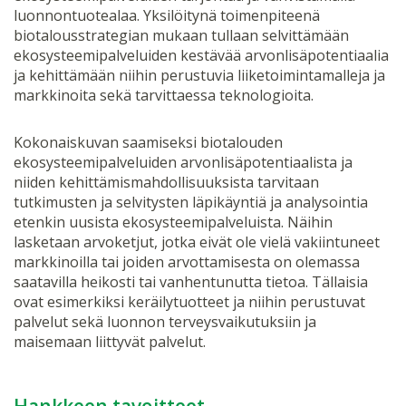
luonnontuotealaa. Yksilöitynä toimenpiteenä
biotalousstrategian mukaan tullaan selvittämään
ekosysteemipalveluiden kestävää arvonlisäpotentiaalia
ja kehittämään niihin perustuvia liiketoimintamalleja ja
markkinoita sekä tarvittaessa teknologioita.
Kokonaiskuvan saamiseksi biotalouden
ekosysteemipalveluiden arvonlisäpotentiaalista ja
niiden kehittämismahdollisuuksista tarvitaan
tutkimusten ja selvitysten läpikäyntiä ja analysointia
etenkin uusista ekosysteemipalveluista. Näihin
lasketaan arvoketjut, jotka eivät ole vielä vakiintuneet
markkinoilla tai joiden arvottamisesta on olemassa
saatavilla heikosti tai vanhentunutta tietoa. Tällaisia
ovat esimerkiksi keräilytuotteet ja niihin perustuvat
palvelut sekä luonnon terveysvaikutuksiin ja
maisemaan liittyvät palvelut.
Hankkeen tavoitteet