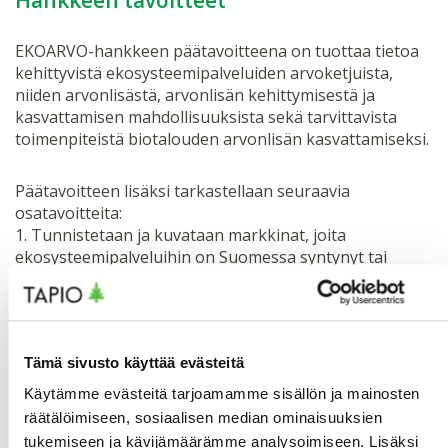
EKOARVO-hankkeen päätavoitteena on tuottaa tietoa
kehittyvistä ekosysteemipalveluiden arvoketjuista,
niiden arvonlisästä, arvonlisän kehittymisestä ja
kasvattamisen mahdollisuuksista sekä tarvittavista
toimenpiteistä biotalouden arvonlisän kasvattamiseksi.
Päätavoitteen lisäksi tarkastellaan seuraavia
osatavoitteita:
1. Tunnistetaan ja kuvataan markkinat, joita
ekosysteemipalveluihin on Suomessa syntynyt tai
syntymässä sekä mitkä ovat niiden haasteita ja mitkä
mahdollisuuksia.
2. Analysoidaan valittujen ekosysteemipalvelujen
arvoketjujen ja arvonlisän muodostuksen keskeisiä
Tämä sivusto käyttää evästeitä
toimijoita, kysyntää sekä arvon ja kustannusten
jakautumista arvoketjussa.
Käytämme evästeitä tarjoamamme sisällön ja mainosten
3. Arvioidaan kvalitatiivisesti ja kvantitatiivisesti
räätälöimiseen, sosiaalisen median ominaisuuksien
valittujen ekosysteemipalveluiden suhdetta muihin
tukemiseen ja kävijämäärämme analysoimiseen. Lisäksi