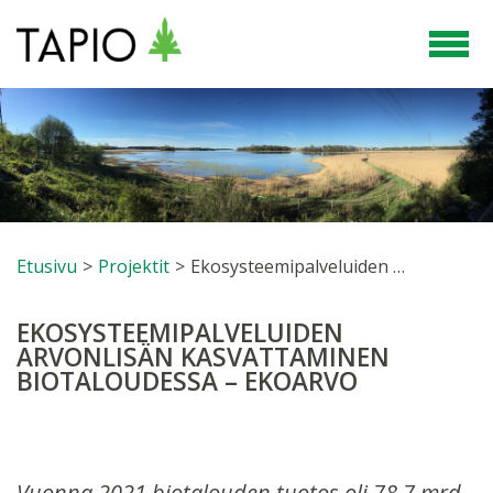
Etusivu
>
Projektit
>
Ekosysteemipalveluiden arvonlisän kasvattaminen biotaloudessa – EKOARVO
EKOSYSTEEMIPALVELUIDEN
ARVONLISÄN KASVATTAMINEN
BIOTALOUDESSA – EKOARVO
Vuonna 2021 biotalouden tuotos oli 78,7 mrd.