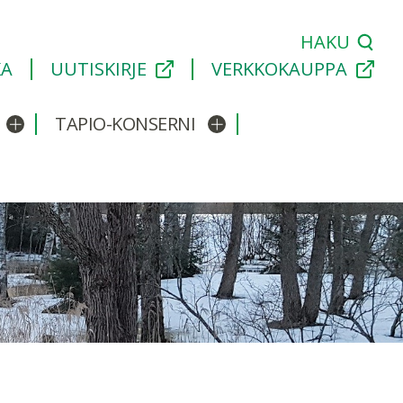
HAKU
KA
UUTISKIRJE
VERKKOKAUPPA
TAPIO-KONSERNI
Avaa/sulje alavalikko
Avaa/sulje alavalikko