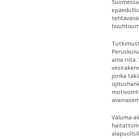
Suomessa 
epäedulli
tehtävänä
huuhtouma
Tutkimust
Peruskuiv
aina riitä
vesiraken
jonka taki
ojitushank
motivoint
avainasem
Valuma-alu
haitattoma
alapuolisi