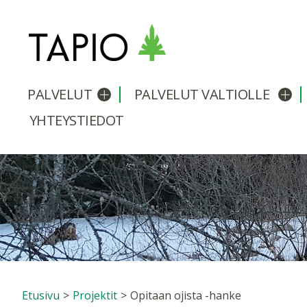
PALVELUT
PALVELUT VALTIOLLE
Avaa/sulje alavalikko
Avaa
YHTEYSTIEDOT
Etusivu
>
Projektit
>
Opitaan ojista -hanke