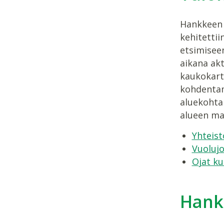
Hankkeen 
kehitetti
etsimisee
aikana akt
kaukokart
kohdentam
aluekohtai
alueen maa
Yhteist
Vuolujo
Ojat ku
Hank