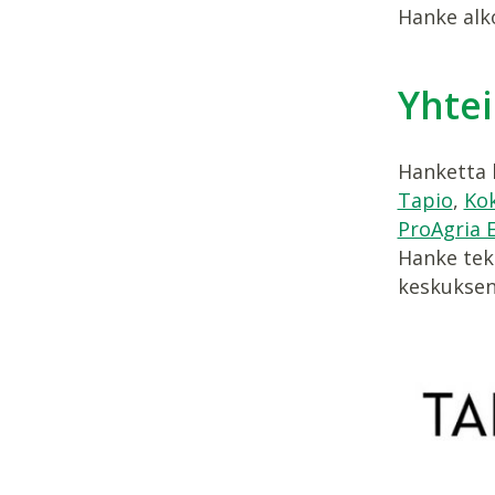
Hanke alko
Yhte
Hanketta 
Tapio
,
Kok
ProAgria 
Hanke tek
keskuksen