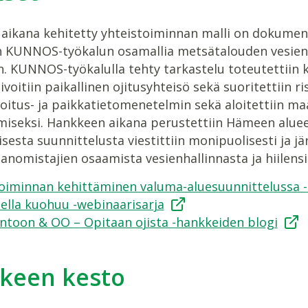
aikana kehitetty yhteistoiminnan malli on dokume
in KUNNOS-työkalun osamallia metsätalouden vesiensu
n. KUNNOS-työkalulla tehty tarkastelu toteutettiin 
ivoitiin paikallinen ojitusyhteisö sekä suoritettiin r
oitus- ja paikkatietomenetelmin sekä aloitettiin m
iseksi. Hankkeen aikana perustettiin Hämeen alue
sesta suunnittelusta viestittiin monipuolisesti ja jär
nomistajien osaamista vesienhallinnasta ja hiilensi
oiminnan kehittäminen valuma-aluesuunnittelussa -
ella kuohuu -webinaarisarja
ntoon & OO – Opitaan ojista -hankkeiden blogi
keen kesto