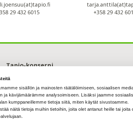
i.joensuu(at)tapio.fi
tarja.anttila(at)tap
358 29 432 6015
+358 29 432 60
Tapio-konserni
Maistraatinportti 4 A
teitä
00240 Helsinki
0294 32 6000
mamme sisällön ja mainosten räätälöimiseen, sosiaalisen medi
tapio@tapio.fi
n ja kävijämäärämme analysoimiseen. Lisäksi jaamme sosiaali
alan kumppaneillemme tietoja siitä, miten käytät sivustoamme.
näitä tietoja muihin tietoihin, joita olet antanut heille tai joita 
palvelujaan.