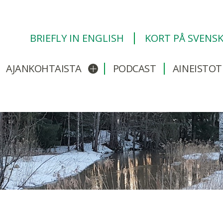
BRIEFLY IN ENGLISH
KORT PÅ SVENS
AJANKOHTAISTA
PODCAST
AINEISTOT
/sulje alavalikko
Avaa/sulje alavalikko