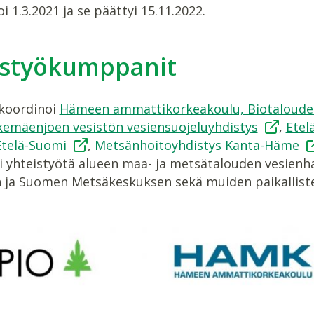
i 1.3.2021 ja se päättyi 15.11.2022.
istyökumppanit
koordinoi
Hämeen ammattikorkeakoulu, Biotaloude
emäenjoen vesistön vesiensuojeluyhdistys
,
Etel
Etelä-Suomi
,
Metsänhoitoyhdistys Kanta-Häme
i yhteistyötä alueen maa- ja metsätalouden vesienh
 ja Suomen Metsäkeskuksen sekä muiden paikalliste