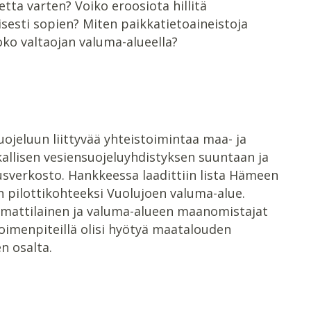
ta varten? Voiko eroosiota hillitä
sesti sopien? Miten paikkatietoaineistoja
ko valtaojan valuma-alueella?
ojeluun liittyvää yhteistoimintaa maa- ja
kallisen vesiensuojeluyhdistyksen suuntaan ja
sverkosto. Hankkeessa laadittiin lista Hämeen
iin pilottikohteeksi Vuolujoen valuma-alue.
ammattilainen ja valuma-alueen maanomistajat
toimenpiteillä olisi hyötyä maatalouden
en osalta.