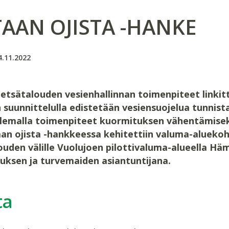
TAAN OJISTA -HANKE
4.11.2022
etsätalouden vesienhallinnan toimenpiteet linkitt
 suunnittelulla edistetään vesiensuojelua tunnist
lemalla toimenpiteet kuormituksen vähentämisek
an ojista -hankkeessa kehitettiin valuma-aluekoh
uden välille Vuolujoen pilottivaluma-alueella Hä
uksen ja turvemaiden asiantuntijana.
ta