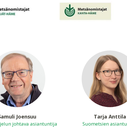
Samuli Joensuu
Tarja Anttila
elun johtava asiantuntija
Suometsien asiantu