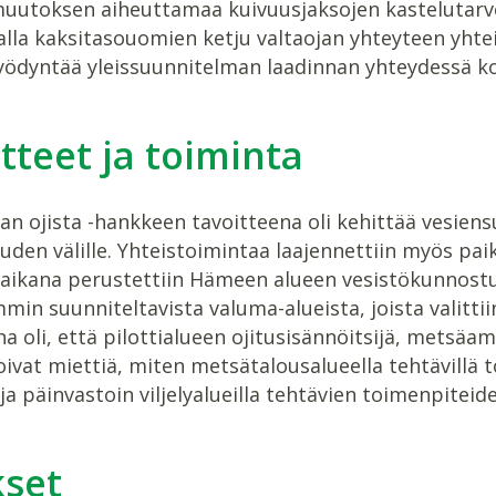
uutoksen aiheuttamaa kuivuusjaksojen kastelutarvet
la kaksitasouomien ketju valtaojan yhteyteen yhtei
yödyntää yleissuunnitelman laadinnan yhteydessä ko
tteet ja toiminta
n ojista -hankkeen tavoitteena oli kehittää vesiensu
den välille. Yhteistoimintaa laajennettiin myös pai
aikana perustettiin Hämeen alueen vesistökunnostu
immin suunniteltavista valuma-alueista, joista valitt
a oli, että pilottialueen ojitusisännöitsijä, metsä
ivat miettiä, miten metsätalousalueella tehtävillä 
 ja päinvastoin viljelyalueilla tehtävien toimenpiteid
kset