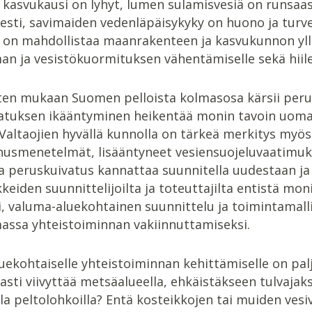
kasvukausi on lyhyt, lumen sulamisvesiä on runsaas
sesti, savimaiden vedenläpäisykyky on huono ja turv
 on mahdollistaa maanrakenteen ja kasvukunnon yllä
n ja vesistökuormituksen vähentämiselle sekä hiile
en mukaan Suomen pelloista kolmasosa kärsii perusk
atuksen ikääntyminen heikentää monin tavoin uoma
. Valtaojien hyvällä kunnolla on tärkeä merkitys myö
nusmenetelmät, lisääntyneet vesiensuojeluvaatimuks
a peruskuivatus kannattaa suunnitella uudestaan ja
keiden suunnittelijoilta ja toteuttajilta entistä 
i, valuma-aluekohtainen suunnittelu ja toimintamall
assa yhteistoiminnan vakiinnuttamiseksi.
ekohtaiselle yhteistoiminnan kehittämiselle on paljo
sti viivyttää metsäalueella, ehkäistäkseen tulvajak
lla peltolohkoilla? Entä kosteikkojen tai muiden ves