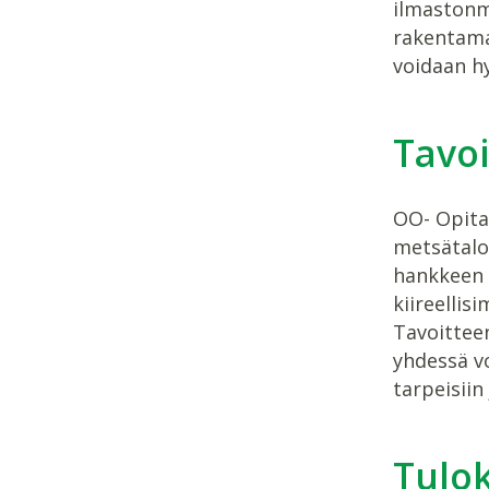
ilmastonm
rakentamal
voidaan h
Tavoi
OO- Opitaa
metsätalou
hankkeen 
kiireellis
Tavoitteen
yhdessä vo
tarpeisiin
Tulo