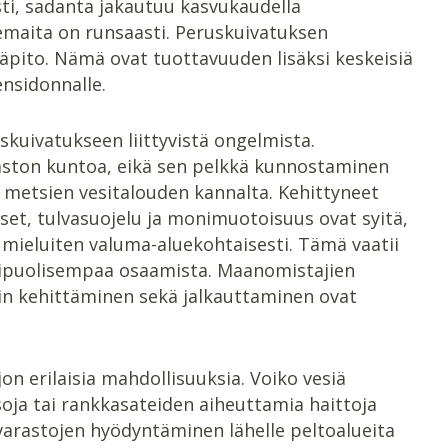
ti, sadanta jakautuu kasvukaudella
emaita on runsaasti. Peruskuivatuksen
pito. Nämä ovat tuottavuuden lisäksi keskeisiä
nsidonnalle.
uivatukseen liittyvistä ongelmista.
ston kuntoa, eikä sen pelkkä kunnostaminen
s metsien vesitalouden kannalta. Kehittyneet
et, tulvasuojelu ja monimuotoisuus ovat syitä,
 mieluiten valuma-aluekohtaisesti. Tämä vaatii
monipuolisempaa osaamista. Maanomistajien
in kehittäminen sekä jalkauttaminen ovat
n erilaisia mahdollisuuksia. Voiko vesiä
soja tai rankkasateiden aiheuttamia haittoja
ivarastojen hyödyntäminen lähelle peltoalueita