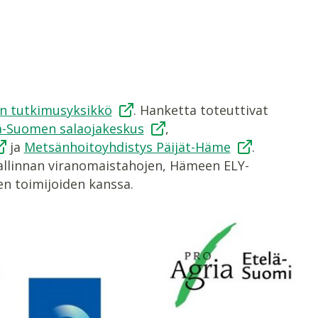
n tutkimusyksikkö
. Hanketta toteuttivat
ä-Suomen salaojakeskus
,
ja
Metsänhoitoyhdistys Päijät-Häme
.
allinnan viranomaistahojen, Hämeen ELY-
n toimijoiden kanssa.