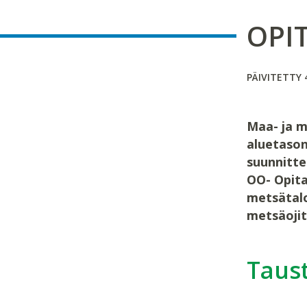
OPI
PÄIVITETTY 
Maa- ja m
aluetason
suunnitte
OO- Opita
metsätalo
metsäojit
Taus