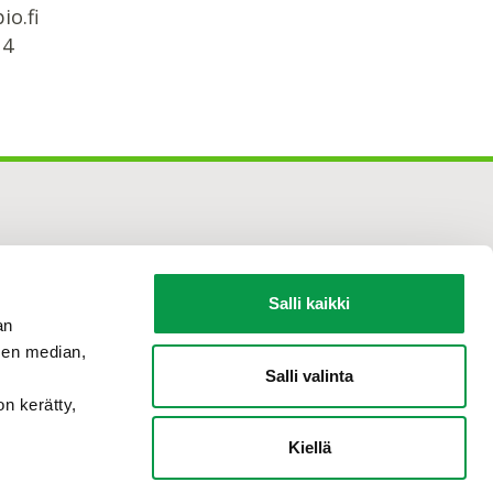
io.fi
14
Salli kaikki
an
sen median,
Salli valinta
on kerätty,
Kiellä
Tilaa