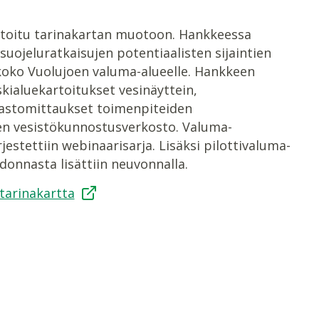
ntoitu tarinakartan muotoon. Hankkeessa
ojeluratkaisujen potentiaalisten sijaintien
koko Vuolujoen valuma-alueelle. Hankkeen
iskialuekartoitukset vesinäyttein,
aastomittaukset toimenpiteiden
en vesistökunnostusverkosto. Valuma-
jestettiin webinaarisarja. Lisäksi pilottivaluma-
donnasta lisättiin neuvonnalla.
tarinakartta