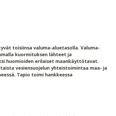
yvät toisiinsa valuma-aluetasolla. Valuma-
amalla kuormituksen lähteet ja
si huomioiden erilaiset maankäyttötavat.
taista vesiensuojelun yhteistoimintaa maa- ja
meessä. Tapio toimi hankkeessa