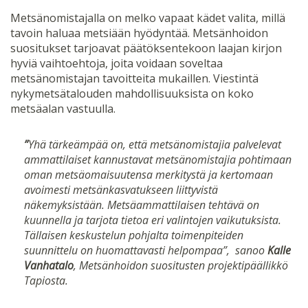
Metsänomistajalla on melko vapaat kädet valita, millä
tavoin haluaa metsiään hyödyntää. Metsänhoidon
suositukset tarjoavat päätöksentekoon laajan kirjon
hyviä vaihtoehtoja, joita voidaan soveltaa
metsänomistajan tavoitteita mukaillen. Viestintä
nykymetsätalouden mahdollisuuksista on koko
metsäalan vastuulla.
”
Yhä tärkeämpää on, että metsänomistajia palvelevat
ammattilaiset kannustavat metsänomistajia pohtimaan
oman metsäomaisuutensa merkitystä ja kertomaan
avoimesti metsänkasvatukseen liittyvistä
näkemyksistään. Metsäammattilaisen tehtävä on
kuunnella ja tarjota tietoa eri valintojen vaikutuksista.
Tällaisen keskustelun pohjalta toimenpiteiden
suunnittelu on huomattavasti helpompaa”, sanoo
Kalle
Vanhatalo
, Metsänhoidon suositusten projektipäällikkö
Tapiosta.