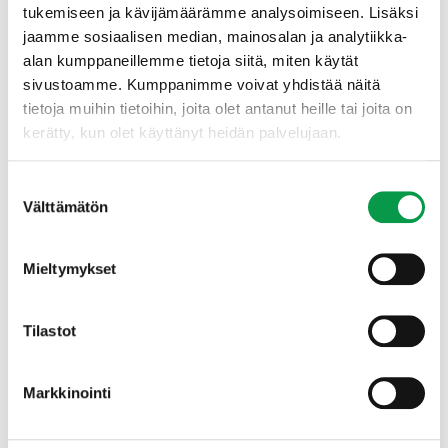
tukemiseen ja kävijämäärämme analysoimiseen. Lisäksi
jaamme sosiaalisen median, mainosalan ja analytiikka-
Talousmetsien monimuotoisuuden turvaaminen vaatii
alan kumppaneillemme tietoja siitä, miten käytät
useita erilaisia toimenpiteitä, eikä kysymys ole
sivustoamme. Kumppanimme voivat yhdistää näitä
pelkästään metsien hakkuutavasta, eli käytetäänkö
tietoja muihin tietoihin, joita olet antanut heille tai joita on
yksinomaan jatkuvaa kasvatusta vai avohakkuita.
kerätty, kun olet käyttänyt heidän palvelujaan.
Monimuotoisuuden parantamiseksi tarvitaan lisää sekä
suojelualueita — esimerkkinä vapaaehtoisen METSO-
ohjelman mahdollisuudet — että lajeille tärkeiden
Suostumuksen
rakennepiirteiden ja elinympäristöjen luomista ja
Välttämätön
valinta
turvaamista suojelualueiden välissä, eli talousmetsissä.
Mieltymykset
Tilastot
Markkinointi