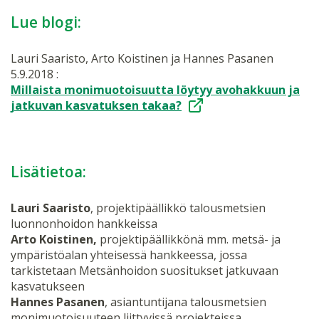
Lue blogi:
Lauri Saaristo, Arto Koistinen ja Hannes Pasanen
5.9.2018 :
Millaista monimuotoisuutta löytyy avohakkuun ja
jatkuvan kasvatuksen takaa?
Lisätietoa:
Lauri Saaristo
, projektipäällikkö talousmetsien
luonnonhoidon hankkeissa
Arto Koistinen,
projektipäällikkönä mm. metsä- ja
ympäristöalan yhteisessä hankkeessa, jossa
tarkistetaan Metsänhoidon suositukset jatkuvaan
kasvatukseen
Hannes Pasanen
, asiantuntijana talousmetsien
monimuotoisuuteen liittyvissä projekteissa