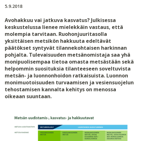
5.9.2018
Avohakkuu vai jatkuva kasvatus? Julkisessa
keskustelussa lienee mielekkäin vastaus, että
molempia tarvitaan. Ruohonjuuritasolla
yksittäisen metsikön hakkuuta edeltävät
päätökset syntyvät tilannekohtaisen harkinnan
pohjalta. Tulevaisuuden metsänomistaja saa yhä
monipuolisempaa tietoa omasta metsästään sekä
helpommin suosituksia tilanteeseen soveltuvista
metsän- ja luonnonhoidon ratkaisuista. Luonnon
monimuotoisuuden turvaamisen ja vesiensuojelun
tehostamisen kannalta kehitys on menossa
oikeaan suuntaan.