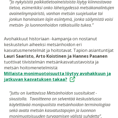
”Jo nykyisistä paikkatietoaineistoista löytyy kiinnostavaa
tietoa, esimerkiksi onko läheisyydessä metsäkanalintujen
avainelinympäristö, vanhan metsän suojelualue tai
jonkun harvinaisen lajin esiintymä, jonka säilymistä voisi
metsän- ja luonnonhoidon ratkaisuilla tukea.”
Avohakkuut historiaan -kampanja on nostanut
keskustelun aiheeksi metsänhoidon eri
kasvatusmenetelmät ja hoitotavat. Tapion asiantuntijat
Lauri Saaristo, Arto Koistinen ja Hannes Pasanen
tuottivat tiivistelmän metsänkasvatustavoista ja
metsän hoitomenetelmistä:
Millaista monimuotoisuutta löytyy avohakkuun ja
jatkuvan kasvatuksen takaa?
”Juttu on luettavissa Metsänhoidon suositukset -
sivustolla. Tavoitteena on selventää keskustelussa
käytettävää monipuolista metsänhoidon terminologiaa
sekä avata metsän kasvatustapojen ja luonnon
monimuotoisuuden turvaamisen välistä suhdetta”,