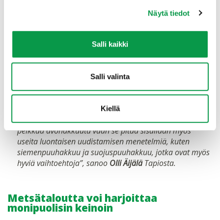
Näytä tiedot
Salli kaikki
“Metsänhoito ja metsämaiseman muuttuminen ajan
myötä eivät ole kaikille ihmisille tuttua. Metsän
Salli valinta
kasvatuksen eri vaihtoehtojen punnitseminen edellyttää
ymmärrystä niistä. Esimerkiksi aukko ei ole ikuisesti
aukko, vaan siinä on muutaman vuoden päästä jo
Kiellä
terhakka taimikko. Jaksollinen kasvatus ei myöskään ole
pelkkää avohakkuuta vaan se pitää sisällään myös
useita luontaisen uudistamisen menetelmiä, kuten
siemenpuuhakkuu ja suojuspuuhakkuu, jotka ovat myös
hyviä vaihtoehtoja”, sanoo
Olli Äijälä
Tapiosta.
Metsätaloutta voi harjoittaa
monipuolisin keinoin