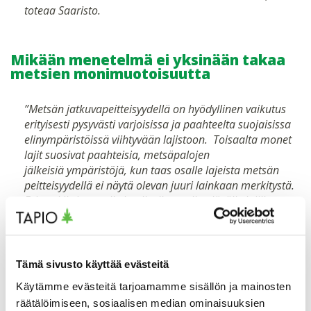
toteaa Saaristo.
Mikään menetelmä ei yksinään takaa
metsien monimuotoisuutta
”Metsän jatkuvapeitteisyydellä on hyödyllinen vaikutus
erityisesti pysyvästi varjoisissa ja paahteelta suojaisissa
elinympäristöissä viihtyvään lajistoon. Toisaalta monet
lajit suosivat paahteisia, metsäpalojen
jälkeisiä ympäristöjä, kun taas osalle lajeista metsän
peitteisyydellä ei näytä olevan juuri lainkaan merkitystä.
Esimerkiksi monelle kuolleella puulla elävälle lajille
metsän peitteisyys on toisarvoista, kunhan vain sopivan
laatuista lahopuuta on tarpeeksi tarjolla. Metsälajiston
kannalta todennäköisesti paras ratkaisu saavutetaan,
kun käytetään hakkuutapoja, jotka tuottavat sopivassa
Tämä sivusto käyttää evästeitä
suhteessa sekä osan aikaa avoimia että pysyvästi
Käytämme evästeitä tarjoamamme sisällön ja mainosten
varjoisia metsiä”, sanoo
Hannes Pasanen
,
räätälöimiseen, sosiaalisen median ominaisuuksien
luonnonhoidon asiantuntija Tapiosta.