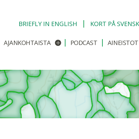
BRIEFLY IN ENGLISH
KORT PÅ SVENS
AJANKOHTAISTA
PODCAST
AINEISTOT
/sulje alavalikko
Avaa/sulje alavalikko