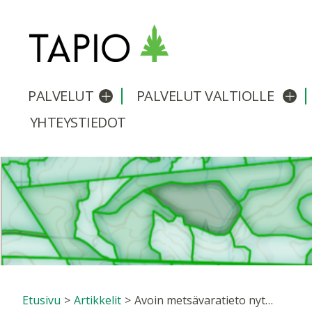
PALVELUT
PALVELUT VALTIOLLE
Avaa/sulje alavalikko
Avaa
YHTEYSTIEDOT
Etusivu
>
Artikkelit
>
Avoin metsävaratieto nyt suunnittelun pohjatietona TAPIO ForestKIT -järjestelmässä