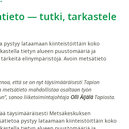
tieto — tutki, tarkastele
a pystyy lataamaan kiinteistöittäin koko
kastella tietyn alueen puustomääriä ja
 tärkeitä elinympäristöjä. Avoin metsätieto
oa, että se on nyt täysimääräisesti Tapion
n metsätieto mahdollistaa osaltaan työn
n”, sanoo liiketoimintajohtaja
Olli Äijälä
Tapiosta.
tää täysimääräisesti Metsäkeskuksen
sätietoa pystyy lataamaan kiinteistöittäin koko
kastella tietyn alueen puustomääriä ja