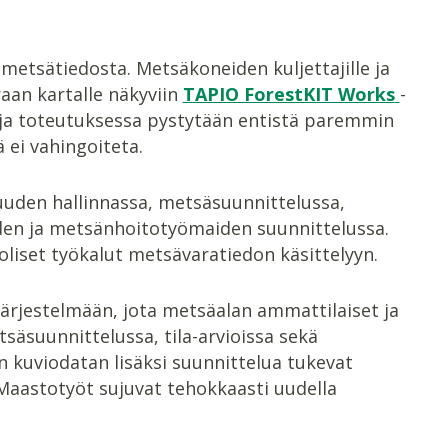
etsätiedosta. Metsäkoneiden kuljettajille ja
aan kartalle näkyviin
TAPIO ForestKIT Works
-
a ja toteutuksessa pystytään entistä paremmin
ei vahingoiteta.
uuden hallinnassa, metsäsuunnittelussa,
iden ja metsänhoitotyömaiden suunnittelussa.
liset työkalut metsävaratiedon käsittelyyn.
ärjestelmään, jota metsäalan ammattilaiset ja
äsuunnittelussa, tila-arvioissa sekä
 kuviodatan lisäksi suunnittelua tukevat
 Maastotyöt sujuvat tehokkaasti uudella