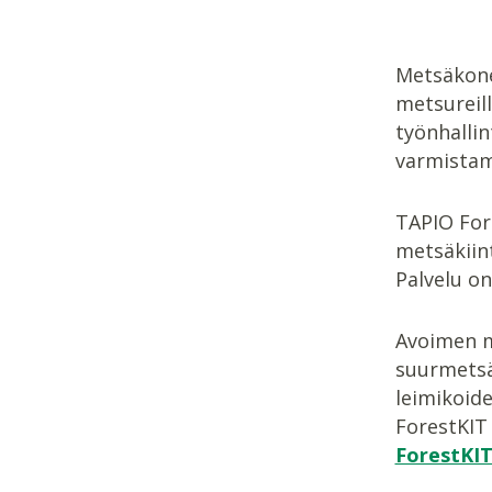
Metsäkone
metsureil
työnhalli
varmistam
TAPIO For
metsäkiin
Palvelu o
Avoimen m
suurmetsä
leimikoid
ForestKIT 
ForestKIT