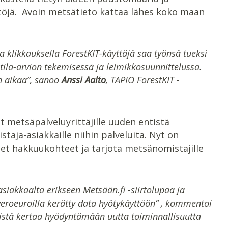
istöjä. Avoin metsätieto kattaa lähes koko maan
 klikkauksella ForestKIT-käyttäjä saa työnsä tueksi
tila-arvion tekemisessä ja leimikkosuunnittelussa.
n aikaa”, sanoo
Anssi Aalto
, TAPIO ForestKIT -
 metsäpalveluyrittäjille uuden entistä
ja-asiakkaille niihin palveluita. Nyt on
iset hakkuukohteet ja tarjota metsänomistajille
 asiakkaalta erikseen Metsään.fi -siirtolupaa ja
roeuroilla kerätty data hyötykäyttöön” , kommentoi
tä kertaa hyödyntämään uutta toiminnallisuutta