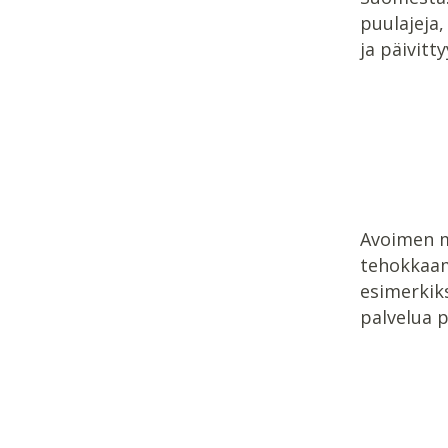
puulajeja,
ja päivitty
Avoimen m
tehokkaamm
esimerkiks
palvelua 