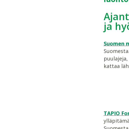
Ajant
ja h
Suomen m
Suomesta.
puulajeja,
kattaa läh
TAPIO For
ylläpitämä
Suomesta.