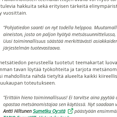
 tulevia hakkuita sekä erityisen tärkeitä elinympär
y vuosittain.
“Pohjatiedon saanti on nyt todella helppoa. Muutamalla
aineiston, josta on paljon hyötyä metsäsuunnittelussa, 
Uusi toiminnallisuus säästää merkittävästi asiakkaide
järjestelmän tuotevastaava.
etsätiedon perusteella tuotetut teemakartat luovat
an tavan löytää työkohteita ja tarjota metsänomista
i mahdollista nähdä tietyltä alueelta kaikki kiireell
puukaupan toteutukseen.
”Erittäin hieno toiminnallisuus! Ei tarvitse aina pyytää
opastaa metsänomistajaa sen käytössä. Nyt saadaan ve
Antti Hiltunen
Sumetku Oy:stä
päästyään ensimmäis