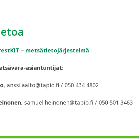
ietoa
estKIT – metsätietojärjestelmä
tsävara-asiantuntijat:
to
, anssi.aalto@tapio.fi / 050 434 4802
einonen
, samuel.heinonen@tapio.fi / 050 501 3463