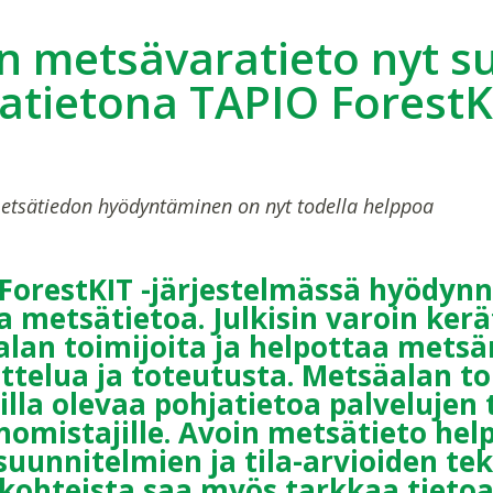
n metsävaratieto nyt s
atietona TAPIO ForestK
tsätiedon hyödyntäminen on nyt todella helppoa
ForestKIT -järjestelmässä hyödynn
a metsätietoa. Julkisin varoin ker
lan toimijoita ja helpottaa metsä
ttelua ja toteutusta. Metsäalan t
illa olevaa pohjatietoa palvelujen
omistajille. Avoin metsätieto he
uunnitelmien ja tila-arvioiden te
kohteista saa myös tarkkaa tietoa