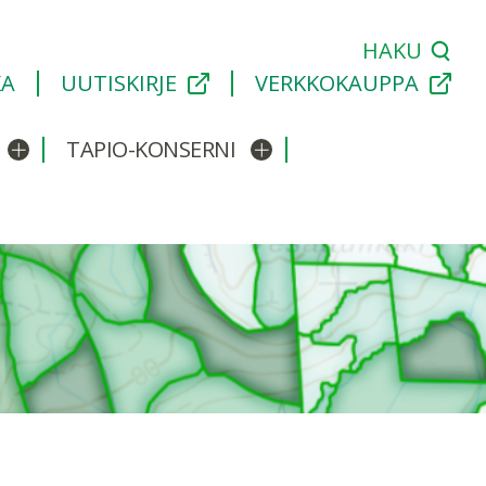
HAKU
KA
UUTISKIRJE
VERKKOKAUPPA
TAPIO-KONSERNI
Avaa/sulje alavalikko
Avaa/sulje alavalikko