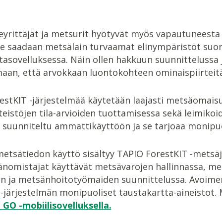
yrittäjät ja metsurit hyötyvät myös vapautuneesta m
le saadaan metsälain turvaamat elinympäristöt suor
ntasovelluksessa. Näin ollen hakkuun suunnitteluss
aan, että arvokkaan luontokohteen ominaispiirteitä 
estKIT -järjestelmää käytetään laajasti metsäomais
teistöjen tila-arvioiden tuottamisessa sekä leimiko
n suunniteltu ammattikäyttöön ja se tarjoaa monipuo
etsätiedon käyttö sisältyy TAPIO ForestKIT -metsäj
nomistajat käyttävät metsävarojen hallinnassa, mets
en ja metsänhoitotyömaiden suunnittelussa. Avoimen
-järjestelmän monipuoliset taustakartta-aineistot.
 GO -mobiilisovelluksella.