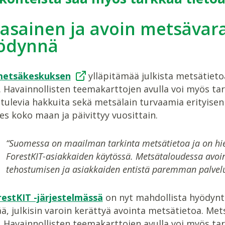
asainen ja avoin metsävara
yödynnä
etsäkeskuksen
ylläpitämää julkista metsätieto
 Havainnollisten teemakarttojen avulla voi myös tar
 tulevia hakkuita sekä metsälain turvaamia erityisen
es koko maan ja päivittyy vuosittain.
“Suomessa on maailman tarkinta metsätietoa ja on hien
ForestKIT-asiakkaiden käytössä. Metsätaloudessa avoi
tehostumisen ja asiakkaiden entistä paremman palvelu
estKIT -järjestelmässä
on nyt mahdollista hyödyn
ä, julkisin varoin kerättyä avointa metsätietoa. Met
 Havainnollisten teemakarttojen avulla voi myös tar