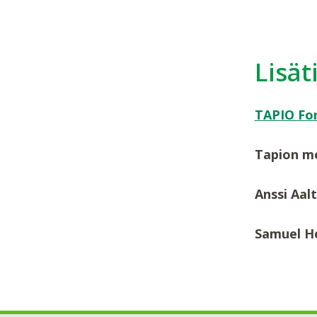
Lisät
TAPIO For
Tapion me
Anssi Aal
Samuel H