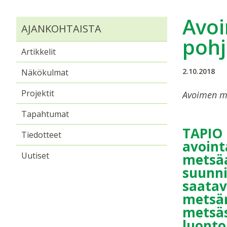
Avoi
AJANKOHTAISTA
pohj
Artikkelit
2.10.2018
Näkökulmat
Projektit
Avoimen me
Tapahtumat
TAPIO 
Tiedotteet
avoint
Uutiset
metsäa
suunni
saatav
metsän
metsäs
luonto