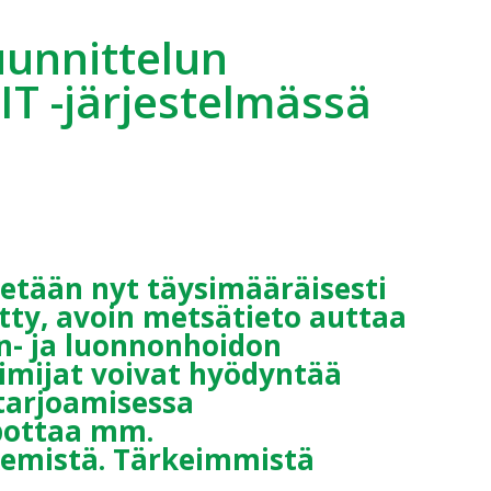
uunnittelun
IT -järjestelmässä
etään nyt täysimääräisesti
ätty, avoin metsätieto auttaa
n- ja luonnonhoidon
oimijat voivat hyödyntää
 tarjoamisessa
lpottaa mm.
kemistä. Tärkeimmistä
.