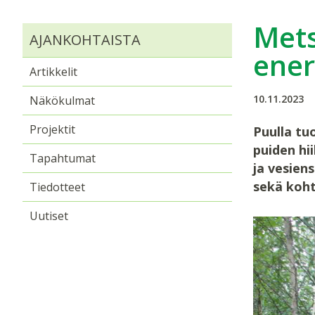
Mets
AJANKOHTAISTA
ener
Artikkelit
10.11.2023
Näkökulmat
Projektit
Puulla tu
puiden hi
Tapahtumat
ja vesien
sekä koht
Tiedotteet
Uutiset