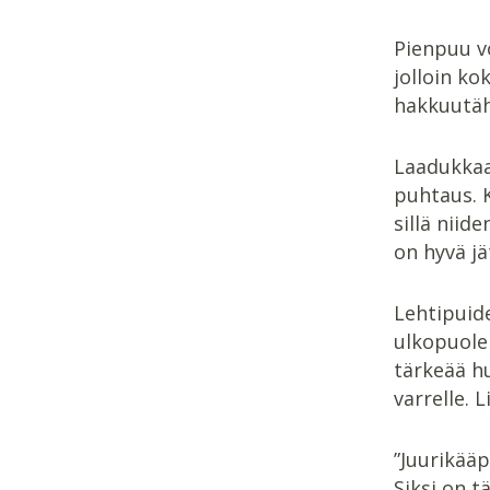
Pienpuu v
jolloin k
hakkuutäh
Laadukkaa
puhtaus. K
sillä niid
on hyvä jä
Lehtipuide
ulkopuole
tärkeää h
varrelle. 
”Juurikääp
Siksi on 