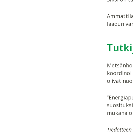
Ammattila
laadun va
Tutki
Metsänhoi
koordinoi 
olivat nuo
”Energiapu
suosituksi
mukana ol
Tiedotteen