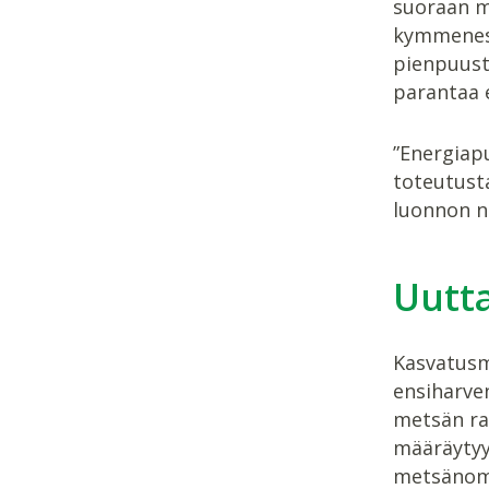
suoraan me
kymmeneso
pienpuusta
parantaa 
”Energiap
toteutusta
luonnon n
Uutta
Kasvatusm
ensiharve
metsän ra
määräytyy
metsänomis