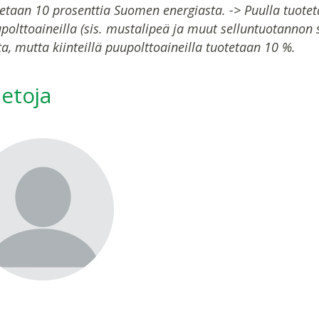
tetaan 10 prosenttia Suomen energiasta. -> Puulla tuote
upolttoaineilla (sis. mustalipeä ja muut selluntuotannon
a, mutta kiinteillä puupolttoaineilla tuotetaan 10 %.
ietoja