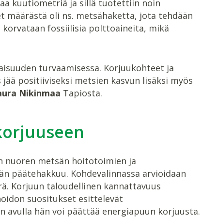
a kuutiometriä ja sillä tuotettiin noin
määrästä oli ns. metsähaketta, jota tehdään
korvataan fossiilisia polttoaineita, mikä
aisuuden turvaamisessa. Korjuukohteet ja
 jää positiiviseksi metsien kasvun lisäksi myös
aura Nikinmaa
Tapiosta.
 korjuuseen
n nuoren metsän hoitotoimien ja
ään päätehakkuu. Kohdevalinnassa arvioidaan
rä. Korjuun taloudellinen kannattavuus
oidon suositukset esittelevät
n avulla hän voi päättää energiapuun korjuusta.