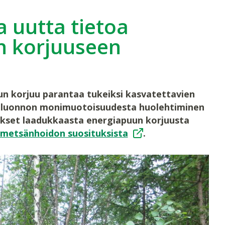
 uutta tietoa
n korjuuseen
un korjuu parantaa tukeiksi kasvatettavien
luu luonnon monimuotoisuudesta huolehtiminen
ukset laadukkaasta energiapuun korjuusta
metsänhoidon suosituksista
.