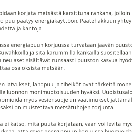
oidaan korjata metsästä karsittuna rankana, jolloin
oko puu päätyy energiakäyttöön. Päätehakkuun yhtey
dettä ja kantoja.
ssa energiapuun korjuussa turvataan jäävän puust
uivahkoilla ja sitä karummilla kankailla suositella
en neulaset sisältävät runsaasti puuston kasvua hyöd
ttää osa oksista metsään.
n latvukset, lahopuu ja tiheiköt ovat tärkeitä monell
lle luonnon monimuotoisuuden hyväksi. Uudistusaloi
uomioida myös vesiensuojelun vaatimukset jättämällä
Lisäksi on muistettava metsätuhojen torjunta.
ä ei katso, mitä puuta korjataan, vaan voi levitä m
tärkeää, että myös energiapuun korjuussa huomioidaa