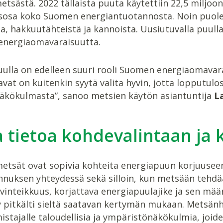
tsästä. 2022 tällaista puuta käytettiin 22,5 miljoona
sa koko Suomen energiantuotannosta. Noin puolet 
, hakkuutähteistä ja kannoista. Uusiutuvalla puulla 
energiaomavaraisuutta.
uulla on edelleen suuri rooli Suomen energiaomavar
vat on kuitenkin syytä valita hyvin, jotta lopputulos
äkökulmasta”, sanoo metsien käytön asiantuntija
L
 tietoa kohdevalintaan ja
etsät ovat sopivia kohteita energiapuun korjuusee
nnuksen yhteydessä sekä silloin, kun metsään tehd
vinteikkuus, korjattava energiapuulajike ja sen mää
 pitkälti sieltä saatavan kertymän mukaan. Metsänh
tajalle taloudellisia ja ympäristönäkökulmia, joide