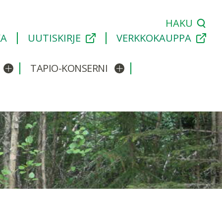
HAKU
KA
UUTISKIRJE
VERKKOKAUPPA
TAPIO-KONSERNI
Avaa/sulje alavalikko
Avaa/sulje alavalikko