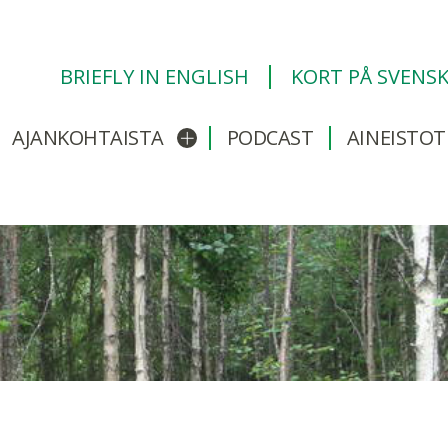
BRIEFLY IN ENGLISH
KORT PÅ SVENS
AJANKOHTAISTA
PODCAST
AINEISTOT
/sulje alavalikko
Avaa/sulje alavalikko