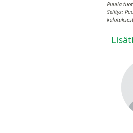
Puulla tuo
Selitys: Pu
kulutuksest
Lisät