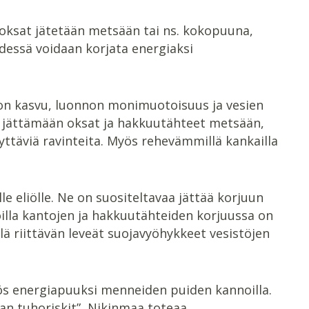
 oksat jätetään metsään tai ns. kokopuuna,
dessä voidaan korjata energiaksi
on kasvu, luonnon monimuotoisuus ja vesien
an jättämään oksat ja hakkuutähteet metsään,
yttäviä ravinteita. Myös rehevämmillä kankailla
e eliölle. Ne on suositeltavaa jättää korjuun
lla kantojen ja hakkuutähteiden korjuussa on
 riittävän leveät suojavyöhykkeet vesistöjen
yös energiapuuksi menneiden puiden kannoilla.
n tuhoriskit”, Nikinmaa toteaa.