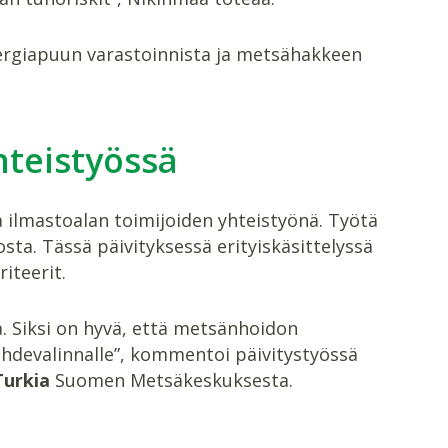
nergiapuun varastoinnista ja metsähakkeen
hteistyössä
 ilmastoalan toimijoiden yhteistyönä. Työtä
ta. Tässä päivityksessä erityiskäsittelyssä
iteerit.
a. Siksi on hyvä, että metsänhoidon
kohdevalinnalle”, kommentoi päivitystyössä
Turkia
Suomen Metsäkeskuksesta.