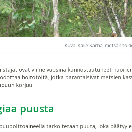
Kuva: Kalle Kärhä, metsänhoid
stajat ovat viime vuosina kunnostautuneet nuorien 
 odottaa hoitotöitä, jotka parantaisivat metsien ka
apuun korjuu.
giaa puusta
 puupolttoaineella tarkoitetaan puuta, joka päätyy 