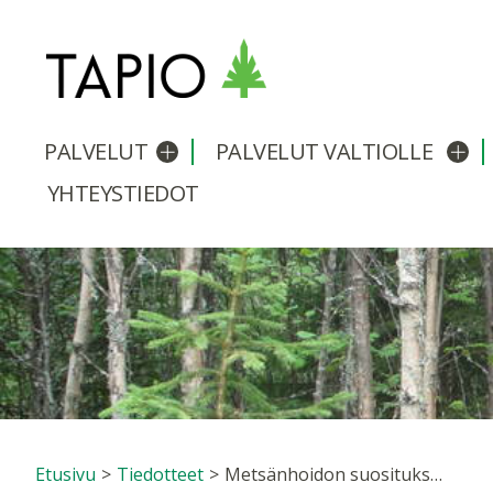
PALVELUT
PALVELUT VALTIOLLE
Avaa/sulje alavalikko
Avaa
YHTEYSTIEDOT
Etusivu
>
Tiedotteet
>
Metsänhoidon suosituksissa uutta tietoa energiapuun laadukkaaseen korjuuseen