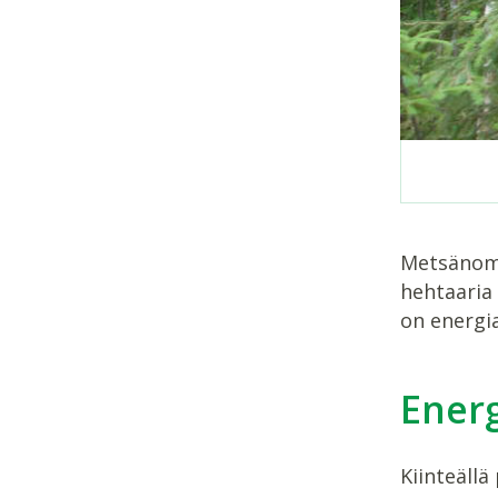
Metsänomi
hehtaaria
on energi
Ener
Kiinteällä