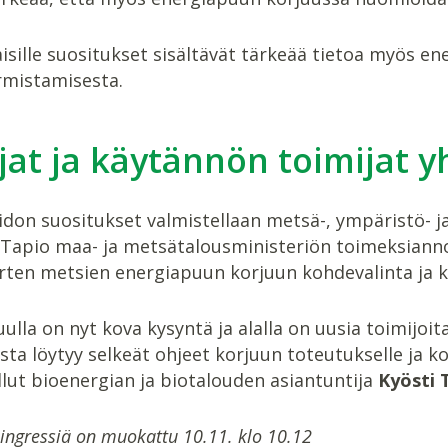
isille suositukset sisältävät tärkeää tietoa myös e
rmistamisesta.
jat ja käytännön toimijat y
don suositukset valmistellaan metsä-, ympäristö- ja
Tapio maa- ja metsätalousministeriön toimeksiannos
rten metsien energiapuun korjuun kohdevalinta ja kr
ulla on nyt kova kysyntä ja alalla on uusia toimijoit
sta löytyy selkeät ohjeet korjuun toteutukselle ja 
lut bioenergian ja biotalouden asiantuntija
Kyösti 
 ingressiä on muokattu 10.11. klo 10.12