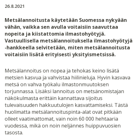
26.8.2021
Metsälannoitusta käytetään Suomessa nykyään
vähän, vaikka sen avulla voitaisiin saavuttaa
nopeita ja kiistattomia ilmastohyötyjä.
Vastuullisella metsälannoituksella ilmastohyötyjä
-hankkeella selvitetään, miten metsälannoitusta
voitaisiin lisätä erityisesti yksityismetsissä.
Metsälannoitus on nopea ja tehokas keino lisätä
metsien kasvua ja vahvistaa hiilinieluja. Hyvin kasvava
metsä on vahva työkalu ilmastonmuutoksen
torjunnassa. Lisäksi lannoitus on metsänomistajan
näkökulmasta erittäin kannattava sijoitus
tulevaisuuden hakkuutulojen kasvattamiseksi. Tästä
huolimatta metsälannoituspinta-alat ovat pitkään
olleet vaatimattomat, vain noin 60 000 hehtaaria
vuodessa, mikä on noin neljännes huippuvuosien
tasosta.