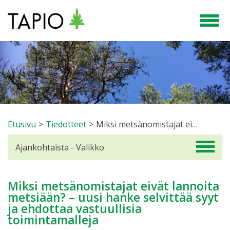
Etusivu
>
Tiedotteet
>
Miksi metsänomistajat eivät lannoita metsiään? – uusi hanke selvittää syyt ja ehdottaa vastuullisia toimintamalleja
Ajankohtaista - Valikko
Miksi metsänomistajat eivät lannoita
metsiään? – uusi hanke selvittää syyt
ja ehdottaa vastuullisia
toimintamalleja