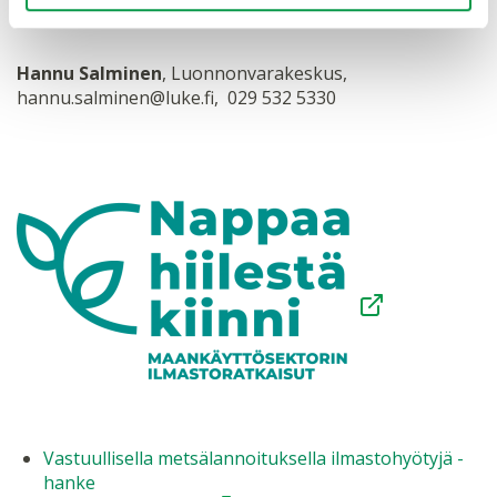
jari.hynynen@luke.fi, 029 532 2350
Hannu Salminen
, Luonnonvarakeskus,
hannu.salminen@luke.fi, 029 532 5330
Vastuullisella metsälannoituksella ilmastohyötyjä -
hanke