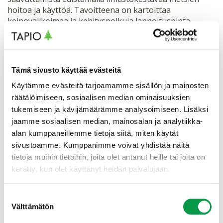
hoitoa ja käyttöä. Tavoitteena on kartoittaa
keinovalikoimaa ja kehityspolkuja lannoituspinta-
alojen kasvattamiseen.
Lannoitteiden kestävyys ja ympäristöystävällisyys ovat
oleellinen asia metsälannoituksen lisäämisen ja
Tämä sivusto käyttää evästeitä
hyväksyttävyyden tavoittelussa. Ympäristö- ja
Käytämme evästeitä tarjoamamme sisällön ja mainosten
ilmastovaikutusten arvioimiseksi hankkeessa tehdään
räätälöimiseen, sosiaalisen median ominaisuuksien
elinkaariarviointi tuhkan ja kierrätysravinteiden
tukemiseen ja kävijämäärämme analysoimiseen. Lisäksi
käytölle. Lisäksi selvitetään mineraalilannoitteiden ja
jaamme sosiaalisen median, mainosalan ja analytiikka-
typpipitoisten kiertotalous- ja tuhkalannoitteiden
käyttökelpoisuutta ja saatavuutta.
alan kumppaneillemme tietoja siitä, miten käytät
sivustoamme. Kumppanimme voivat yhdistää näitä
tietoja muihin tietoihin, joita olet antanut heille tai joita on
Metsänomistajille tuotetaan viestintämateriaalia
kerätty, kun olet käyttänyt heidän palvelujaan.
lannoituksen ympäristövaikutuksista ja hyödyistä
puuston kasvuun ja metsien hiilensidontaan. Lisäksi
metsäammattilaisille tarkoitettuun verkkopalveluun
Suostumuksen
kerätään koulutusaineistoja ja taustatietoa.
Välttämätön
valinta