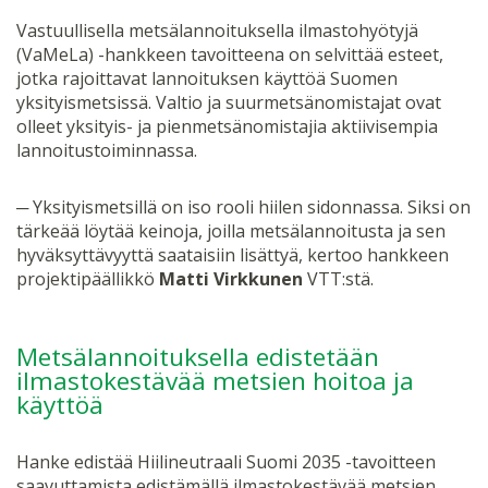
Vastuullisella metsälannoituksella ilmastohyötyjä
(VaMeLa) -hankkeen tavoitteena on selvittää esteet,
jotka rajoittavat lannoituksen käyttöä Suomen
yksityismetsissä. Valtio ja suurmetsänomistajat ovat
olleet yksityis- ja pienmetsänomistajia aktiivisempia
lannoitustoiminnassa.
─ Yksityismetsillä on iso rooli hiilen sidonnassa. Siksi on
tärkeää löytää keinoja, joilla metsälannoitusta ja sen
hyväksyttävyyttä saataisiin lisättyä, kertoo hankkeen
projektipäällikkö
Matti Virkkunen
VTT:stä.
Metsälannoituksella edistetään
ilmastokestävää metsien hoitoa ja
käyttöä
Hanke edistää Hiilineutraali Suomi 2035 -tavoitteen
saavuttamista edistämällä ilmastokestävää metsien