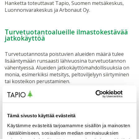
Hanketta toteuttavat Tapio, Suomen metsäkeskus,
Luonnonvarakeskus ja Arbonaut Oy.
Turvetuotantoalueille ilmastokestävää
jatkokäyttöä
Turvetuotannosta poistuvien alueiden määrä tulee
lisääntymään runsaasti lähivuosina turvetuotannon
vähentyessä. Alueiden jatkokäyttömahdollisuuksia on
monia, esimerkiksi metsitys, peltoviljelyyn siirtyminen
tai kosteikon perustaminen.
Turvetuotantoalueiden ilmastokestävät
jatkokäyttömahdollisuudet
(TuIJa) -hankkeen tavoitteena
on selvittää turvetuotannosta poistuneiden alueiden
Tämä sivusto käyttää evästeitä
jatkokäytön nykytilaa sekä kehittää ja jalkauttaa
suonpohjien ilmastoviisasta jatkokäyttöä
Käytämme evästeitä tarjoamamme sisällön ja mainosten
monimuotoisuusnäkökulmat huomioiden. Hankkeessa
räätälöimiseen, sosiaalisen median ominaisuuksien
luodaan jatkokäyttösuunnitelmat valituille