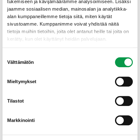
tukemiseen ja kävijämäärämme analysoimiseen. Lisäksi
pilottikohteille, kehitetään jatkokäytön
jaamme sosiaalisen median, mainosalan ja analytiikka-
suunnittelumenetelmää, toteutetaan
alan kumppaneillemme tietoja siitä, miten käytät
maanomistajakysely sekä tuotetaan tietopaketti
sivustoamme. Kumppanimme voivat yhdistää näitä
jatkokäyttötapojen ilmastovaikutuksista.
tietoja muihin tietoihin, joita olet antanut heille tai joita on
kerätty, kun olet käyttänyt heidän palvelujaan.
Hankkeen tulokset auttavat maanomistajia
ylläpitämään suonpohjan hiilivarastoja sekä
Suostumuksen
muodostamaan monitavoitteisia jatkokäyttötapoja,
Välttämätön
joiden avulla voidaan myös edistää sopeutumista
valinta
ilmastonmuutok-seen. Lisäksi hankkeessa tuotetaan
maanomistajille tietoa ilmastotoimien tueksi.
Mieltymykset
Hanketta toteuttavat Tapio ja Luonnonvarakeskus.
Tilastot
Nappaa hiilestä kiinni!
Markkinointi
Edellä kuvatut hankkeet ovat osa maa- ja
metsätalousministeriön keväällä 2020 käynnistämää