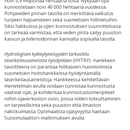
noin 5,9 miljoonaa hehtaaria soita. Nykyään ojia
kunnostetaan noin 40 000 hehtaaria vuodessa.
Pohjaveden pinnan tasolla on merkittävä vaikutus
turpeen hajoamiseen sekä suometsien hiilinieluihin.
Siksi hakkuissa ja ojien kunnostuksen suunnittelussa
on tärkeää varmistaa, että veden pinta säilyy puuston
kasvun ja hiilensidonnan kannalta sopivalla tasolla.
Hydrologisen kytkeytyneisyyden tarkastelu
laserkeilausaineistoa hyödyntäen
(HYTKY) -hankkeen
tavoitteena on parantaa hiilitaseen huomioimista
suometsien hoitohankkeissa hyödyntämällä
laserkeilausaineistoja. Hankkeessa kehitettävän
menetelmän avulla voidaan tunnistaa kunnostusta
vaativat ojat, ja kohdentaa kunnostustoimenpiteet
niihin ojaverkoston osiin, joissa niiden toteuttaminen
on tarpeellisinta sekä puuston että ilmaston
näkökulmasta. Optimaalista ojasyvyyttä haetaan
Suosimulaattori-mallinnuksen avulla.