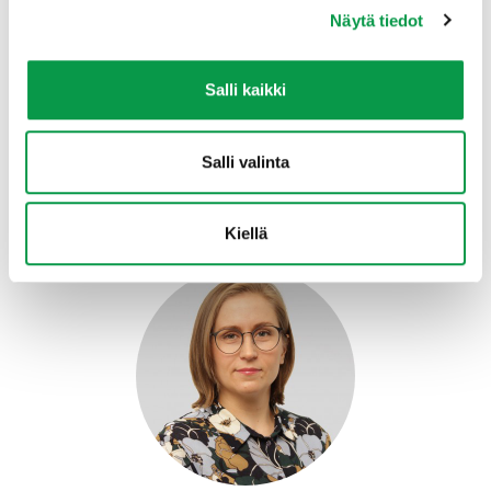
maankäyttösektorin Hiilestä kiinni -
Näytä tiedot
ilmastotoimenpidekokonaisuutta, jolla pyritään
vähentämään maa- ja metsätalouden ja muun
maankäytön kasvihuonekaasupäästöjä ja
Salli kaikki
vahvistamaan hiilinieluja ja varastoja. Hankkeet
toteutetaan vuosien 2021–2023 aikana.
Salli valinta
Lisätietoa HYTKY-hankkeesta
Lisätietoa TuIJa-hankkeesta
Kiellä