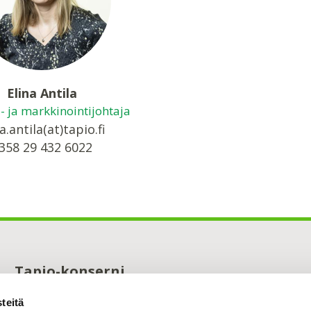
Elina Antila
ä- ja markkinointijohtaja
a.antila(at)tapio.fi
358 29 432 6022
Tapio-konserni
Maistraatinportti 4 A
teitä
00240 Helsinki