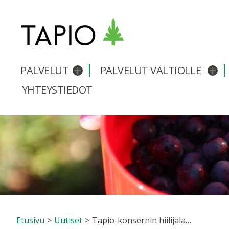
PALVELUT
PALVELUT VALTIOLLE
Avaa/sulje alavalikko
Avaa
YHTEYSTIEDOT
Etusivu
>
Uutiset
>
Tapio-konsernin hiilijalanjälki laskettiin: vastaa noin 140 suomalaisen vuosittaisia hiilipäästöjä