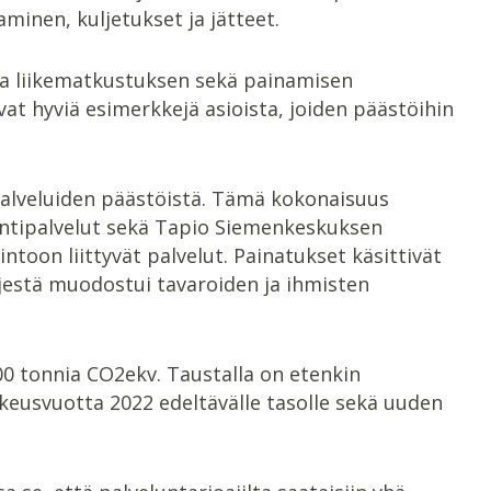
aminen, kuljetukset ja jätteet.
sa liikematkustuksen sekä painamisen
ovat hyviä esimerkkejä asioista, joiden päästöihin
 palveluiden päästöistä. Tämä kokonaisuus
intipalvelut sekä Tapio Siemenkeskuksen
intoon liittyvät palvelut. Painatukset käsittivät
äljestä muodostui tavaroiden ja ihmisten
00 tonnia CO2ekv. Taustalla on etenkin
eusvuotta 2022 edeltävälle tasolle sekä uuden