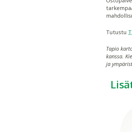
Ostopalvel
tarkempaa
mahdollis
Tutustu
T
Tapio kart
kanssa. Kie
ja ympäris
Lisä