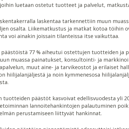
 joihin luetaan ostetut tuotteet ja palvelut, matkust
laskentakerralla laskentaa tarkennettiin muun muas
jäljen osalta. Liikematkustus ja matkat kotoa töihin 
ta voi ainakin joissain tilanteissa itse vaikuttaa.
tä päästöistä 77 % aiheutui ostettujen tuotteiden ja
muun muassa painatukset, konsultointi- ja markkino
apalvelun, muut aine- ja tarvikeostot ja erilaiset hall
n hiilijalanjäljestä ja noin kymmenesosa hiilijalanj
sta.
 tuotteiden päästöt kasvoivat edellisvuodesta yli 2
ketoiminnan lannoitehankintojen palautuminen poikk
elmän perustamiseen liittyvät hankinnat.