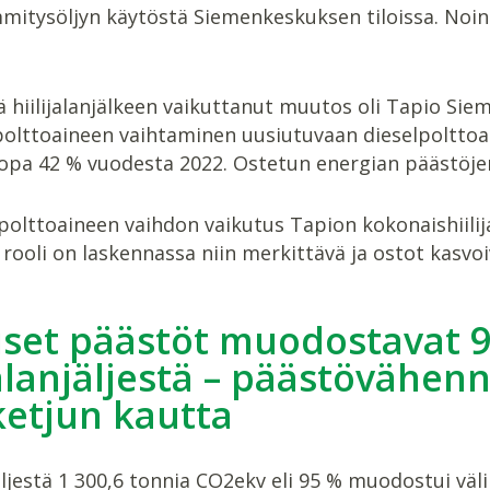
mmitysöljyn käytöstä Siemenkeskuksen tiloissa. Noi
 hiilijalanjälkeen vaikuttanut muutos oli Tapio Sie
olttoaineen vaihtaminen uusiutuvaan dieselpolttoa
opa 42 % vuodesta 2022. Ostetun energian päästöjen (S
lttoaineen vaihdon vaikutus Tapion kokonaishiilijalan
rooli on laskennassa niin merkittävä ja ostot kasvoi
liset päästöt muodostavat 
jalanjäljestä – päästövähen
ketjun kautta
jäljestä 1 300,6 tonnia CO2ekv eli 95 % muodostui vä