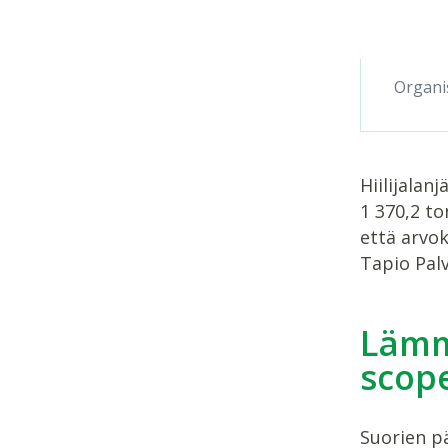
Organi
Hiilijalan
1 370,2 to
että arvok
Tapio Palv
Lämmi
scop
Suorien pä