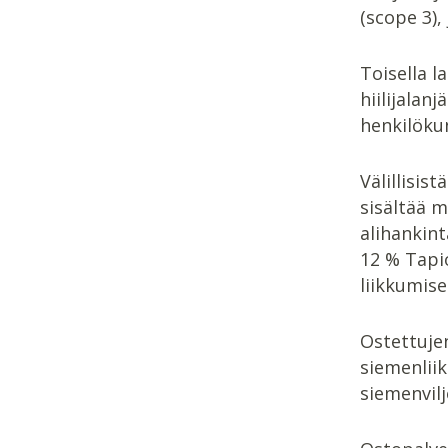
(scope 3),
Toisella 
hiilijalan
henkilökun
Välillisis
sisältää 
alihankint
12 % Tapio
liikkumise
Ostettujen
siemenlii
siemenvilj