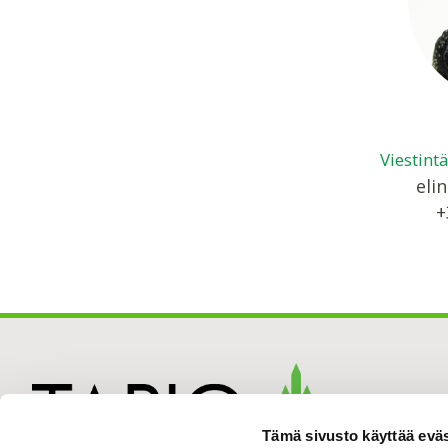
Viestint
elin
+
Tämä sivusto käyttää eväs