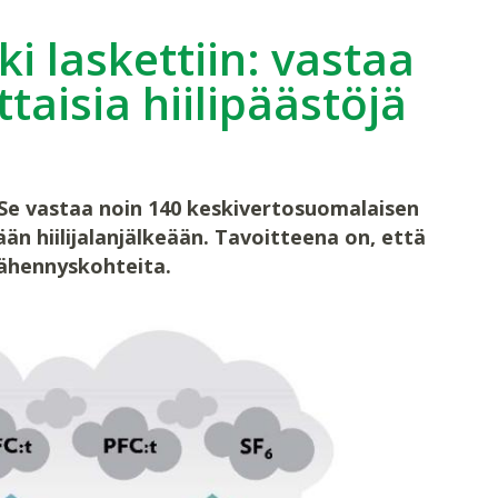
ki laskettiin: vastaa
taisia hiilipäästöjä
3. Se vastaa noin 140 keskivertosuomalaisen
än hiilijalanjälkeään. Tavoitteena on, että
vähennyskohteita.