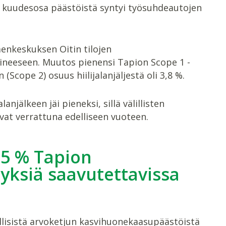
n kuudesosa päästöistä syntyi työsuhdeautojen
menkeskuksen Oitin tilojen
ineeseen. Muutos pienensi Tapion Scope 1 -
cope 2) osuus hiilijalanjäljestä oli 3,8 %.
jälkeen jäi pieneksi, sillä välillisten
vat verrattuna edelliseen vuoteen.
95 % Tapion
nyksiä saavutettavissa
lillisistä arvoketjun kasvihuonekaasupäästöistä