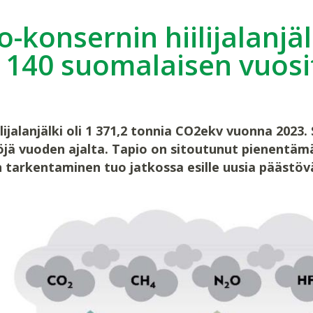
o-konsernin hiilijalanjäl
 140 suomalaisen vuosit
ilijalanjälki oli 1 371,2 tonnia CO2ekv vuonna 202
töjä vuoden ajalta. Tapio on sitoutunut pienentämä
 tarkentaminen tuo jatkossa esille uusia päästö