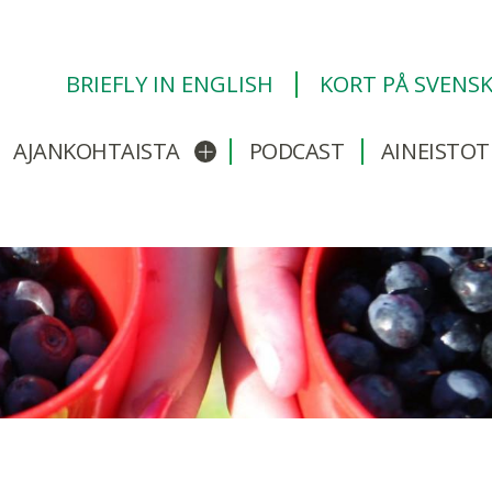
BRIEFLY IN ENGLISH
KORT PÅ SVENS
AJANKOHTAISTA
PODCAST
AINEISTOT
/sulje alavalikko
Avaa/sulje alavalikko