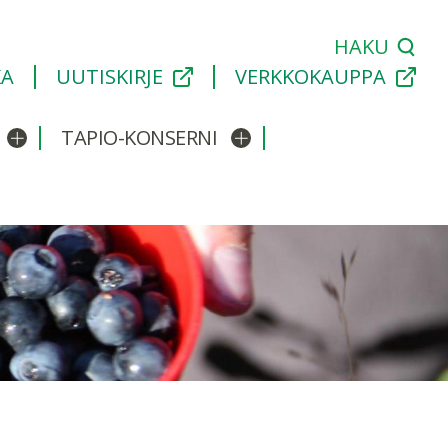
HAKU
KA
UUTISKIRJE
VERKKOKAUPPA
TAPIO-KONSERNI
Avaa/sulje alavalikko
Avaa/sulje alavalikko