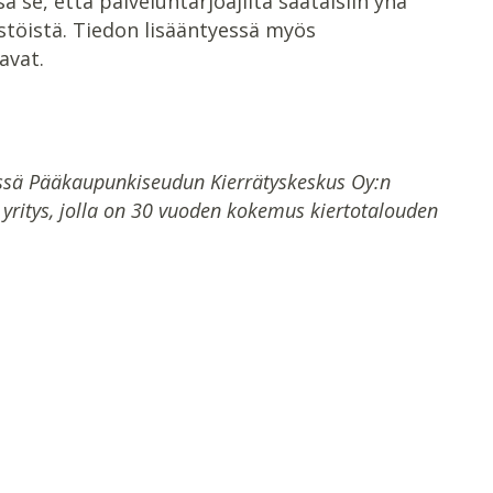
se, että palveluntarjoajilta saataisiin yhä
töistä. Tiedon lisääntyessä myös
avat.
össä Pääkaupunkiseudun Kierrätyskeskus Oy:n
 yritys, jolla on 30 vuoden kokemus kiertotalouden