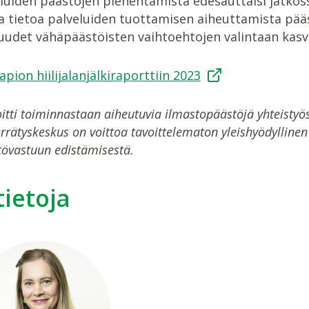
uiden päästöjen pienentämistä edesauttaisi jatkossa 
 tietoa palveluiden tuottamisen aiheuttamista pääs
uudet vähäpäästöisten vaihtoehtojen valintaan kasv
apion hiilijalanjälkiraporttiin 2023
oitti toiminnastaan aiheutuvia ilmastopäästöjä yhteisty
rrätyskeskus on voittoa tavoittelematon yleishyödyllinen
tövastuun edistämisestä.
tietoja