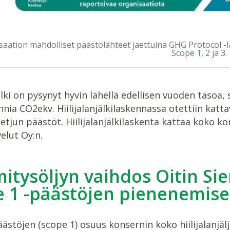
saation mahdolliset päästölähteet jaettuina GHG Protocol 
Scope 1, 2 ja 3.
jälki on pysynyt hyvin lähellä edellisen vuoden tasoa,
nnia CO2ekv. Hiilijalanjälkilaskennassa otettiin k
etjun päästöt. Hiilijalanjälkilaskenta kattaa koko k
elut Oy:n.
tysöljyn vaihdos Oitin Si
e 1 -päästöjen pienenemise
ästöjen (scope 1) osuus konsernin koko hiilijalanjäl