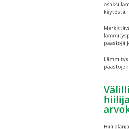
osaksi lä
käytöstä.
Merkittävä
lämmitysp
päästöjä j
Lämmityspo
päästöjen 
Välil
hiili
arvo
Hiilijalan