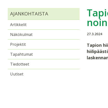
Tapi
AJANKOHTAISTA
noin
Artikkelit
27.3.2024
Näkökulmat
Projektit
Tapion hi
hiilipääs
Tapahtumat
laskennan
Tiedotteet
Uutiset