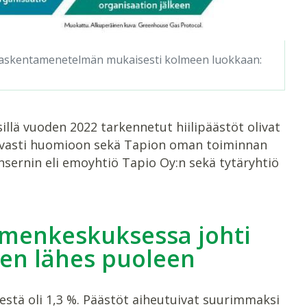
-laskentamenetelmän mukaisesti kolmeen luokkaan:
 sillä vuoden 2022 tarkennetut hiilipäästöt olivat
attavasti huomioon sekä Tapion oman toiminnan
onsernin eli emoyhtiö Tapio Oy:n sekä tytäryhtiö
emenkeskuksessa johti
en lähes puoleen
jestä oli 1,3 %. Päästöt aiheutuivat suurimmaksi