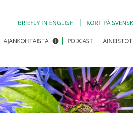
BRIEFLY IN ENGLISH
KORT PÅ SVENS
AJANKOHTAISTA
PODCAST
AINEISTOT
/sulje alavalikko
Avaa/sulje alavalikko