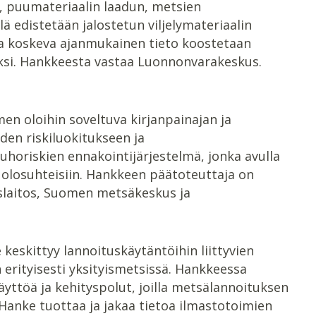
, puumateriaalin laadun, metsien
 edistetään jalostetun viljelymateriaalin
toa koskeva ajanmukainen tieto koostetaan
ksi. Hankkeesta vastaa Luonnonvarakeskus.
n oloihin soveltuva kirjanpainajan ja
den riskiluokitukseen ja
uhoriskien ennakointijärjestelmä, jonka avulla
olosuhteisiin. Hankkeen päätoteuttaja on
uslaitos, Suomen metsäkeskus ja
 keskittyy lannoituskäytäntöihin liittyvien
erityisesti yksityismetsissä. Hankkeessa
äyttöä ja kehityspolut, joilla metsälannoituksen
 Hanke tuottaa ja jakaa tietoa ilmastotoimien