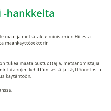
i -hankkeita
le maa- ja metsätalousministeriön Hiilestä
sta maankäyttösektorin
 on tukea maataloustuottajia, metsänomistajia
mintatapojen kehittämisessä ja käyttöönotossa.
tus käytäntöön.
anssa.