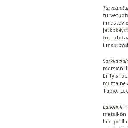
Turvetuota
turvetuot
ilmastovi
jatkokäytt
toteuteta
ilmastova
Sorkkaeläi
metsien il
Erityishu
mutta ne a
Tapio, Lu
Lahohiili
-h
metsikön l
lahopuill