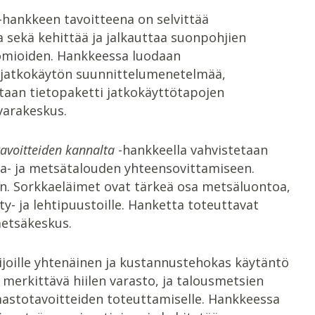
-hankkeen tavoitteena on selvittää
 sekä kehittää ja jalkauttaa suonpohjien
omioiden. Hankkeessa luodaan
än jatkokäytön suunnittelumenetelmää,
taan tietopaketti jatkokäyttötapojen
varakeskus.
avoitteiden kannalta
-hankkeella vahvistetaan
sta- ja metsätalouden yhteensovittamiseen.
n. Sorkkaeläimet ovat tärkeä osa metsäluontoa,
y- ja lehtipuustoille. Hanketta toteuttavat
etsäkeskus.
joille yhtenäinen ja kustannustehokas käytäntö
merkittävä hiilen varasto, ja talousmetsien
astotavoitteiden toteuttamiselle. Hankkeessa