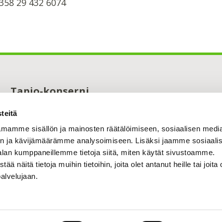
358 29 432 6074
Tapio-konserni
Maistraatinportti 4 A
teitä
00240 Helsinki
0294 32 6000
mamme sisällön ja mainosten räätälöimiseen, sosiaalisen medi
tapio@tapio.fi
n ja kävijämäärämme analysoimiseen. Lisäksi jaamme sosiaali
alan kumppaneillemme tietoja siitä, miten käytät sivustoamme.
näitä tietoja muihin tietoihin, joita olet antanut heille tai joita 
palvelujaan.