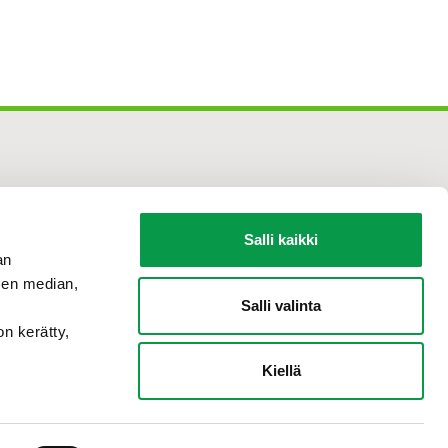
Salli kaikki
an
sen median,
Salli valinta
on kerätty,
Kiellä
Tilaa
uutiskirje