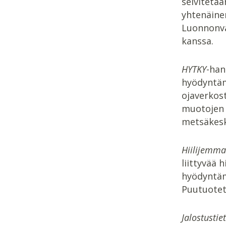
selvitetä
yhtenäine
Luonnonvar
kanssa.
HYTKY
-han
hyödyntäm
ojaverkos
muotojen 
metsäkesk
Hiilijemma
liittyvää 
hyödyntäm
Puutuotete
Jalostustie