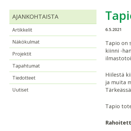
Tapi
AJANKOHTAISTA
Artikkelit
6.5.2021
Näkökulmat
Tapio on s
kiinni -h
Projektit
ilmastoto
Tapahtumat
Hiilestä 
Tiedotteet
ja muita 
Tärkeässä 
Uutiset
Tapio tot
Rahoitet