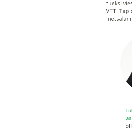
tueksi vi
VTT. Tapi
metsälann
Li
as
oll