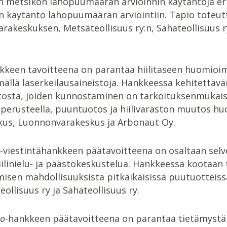
än metsikön lahopuumäärän arvioinnin käytäntöjä eri
n käytäntö lahopuumäärän arviointiin. Tapio toteut
akeskuksen, Metsäteollisuus ry:n, Sahateollisuus r
kkeen tavoitteena on parantaa hiilitaseen huomioi
ällä laserkeilausaineistoja. Hankkeessa kehitettäv
tosta, joiden kunnostaminen on tarkoituksenmukais
perusteella, puuntuotos ja hiilivaraston muutos h
us, Luonnonvarakeskus ja Arbonaut Oy.
-viestintähankkeen päätavoitteena on osaltaan selv
hiilinielu- ja päästökeskustelua. Hankkeessa kootaan
isen mahdollisuuksista pitkäikäisissä puutuotteis
ollisuus ry ja Sahateollisuus ry.
to
-hankkeen päätavoitteena on parantaa tietämystä 