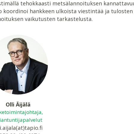
estimällä tehokkaasti metsälannoituksen kannattavu
o koordinoi hankkeen ulkoista viestintää ja tuloste
oituksen vaikutusten tarkastelusta.
Olli Äijälä
iketoimintajohtaja,
iantuntijapalvelut
i.aijala(at)tapio.fi