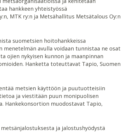
 metsäorganisaatioissa ja kehitetään
taa hankkeen yhteistyössä
y:n, MTK ry:n ja Metsähallitus Metsätalous Oy:n
mista suometsien hoitohankkeissa
än menetelmän avulla voidaan tunnistaa ne osat
ta ojien nykyisen kunnon ja maanpinnan
uomioiden. Hanketta toteuttavat Tapio, Suomen
entää metsien käyttöön ja puutuotteisiin
 tietoa ja viestitään puun monipuolisen
sa. Hankekonsortion muodostavat Tapio,
metsänjalostuksesta ja jalostushyödystä