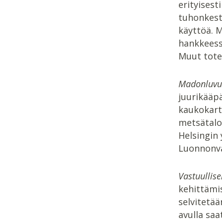
erityises
tuhonkestä
käyttöä. M
hankkeess
Muut toteu
Madonluvut
juurikääpä
kaukokarto
metsätalo
Helsingin
Luonnonva
Vastuullis
kehittämis
selvitetää
avulla saa