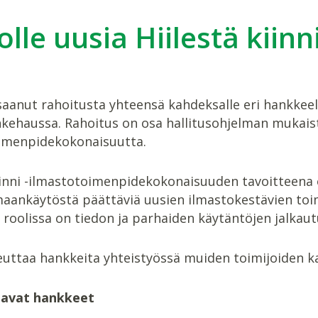
olle uusia Hiilestä kiinn
aanut rahoitusta yhteensä kahdeksalle eri hankkeel
ankehaussa. Rahoitus on osa hallitusohjelman mukai
imenpidekokonaisuutta.
kiinni -ilmastotoimenpidekokonaisuuden tavoitteena
maankäytöstä päättäviä uusien ilmastokestävien toi
roolissa on tiedon ja parhaiden käytäntöjen jalkau
euttaa hankkeita yhteistyössä muiden toimijoiden k
tavat hankkeet