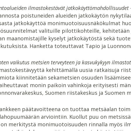
ntoalueiden ilmastokestävät jatkokäyttömahdollisuudet
annosta poistuneiden alueiden jatkokäytön nykytilaa
isasta jatkokäyttöä monimuotoisuusnäkökulmat hu
ösuunnitelmat valituille pilottikohteille, kehitetä
an maanomistajille kyselyt jatkokäytöstä sekä tuote
ikutuksista. Hanketta toteuttavat Tapio ja Luonnon
nten vaikutus metsien terveyteen ja kasvukykyyn ilmastot
mastokestävyyttä kehittämällä uusia ratkaisuja rii
omiota kiinnitetään sekametsien osuuden lisäämisee
iheuttavat monin paikoin vahinkoja erityisesti mänt
onnonvarakeskus, Suomen riistakeskus ja Suomen m
ankkeen päätavoitteena on tuottaa metsäalan toimi
ahopuumäärän arviointiin. Kuollut puu on metsissä 
a on merkitystä monimuotoisuuden rinnalla myös ilm