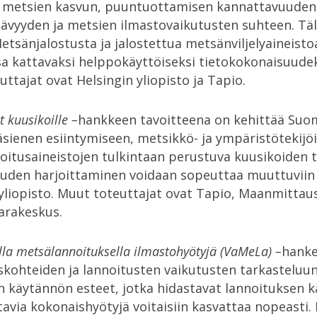
ti metsien kasvun, puuntuottamisen kannattavuuden
vyyden ja metsien ilmastovaikutusten suhteen. Tällä
etsänjalostusta ja jalostettua metsänviljelyaineis
a kattavaksi helppokäyttöiseksi tietokokonaisuude
ttajat ovat Helsingin yliopisto ja Tapio.
 kuusikoille –
hankkeen tavoitteena on kehittää Suome
sienen esiintymiseen, metsikkö- ja ympäristötekijöi
itusaineistojen tulkintaan perustuva kuusikoiden t
uden harjoittaminen voidaan sopeuttaa muuttuviin 
 yliopisto. Muut toteuttajat ovat Tapio, Maanmitta
rakeskus.
ella metsälannoituksella ilmastohyötyjä (VaMeLa) –
hanke
kohteiden ja lannoitusten vaikutusten tarkasteluun 
n käytännön esteet, jotka hidastavat lannoituksen k
tavia kokonaishyötyjä voitaisiin kasvattaa nopeasti.