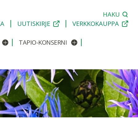
HAKU
KA
UUTISKIRJE
VERKKOKAUPPA
TAPIO-KONSERNI
Avaa/sulje alavalikko
Avaa/sulje alavalikko