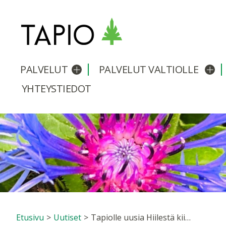
PALVELUT
PALVELUT VALTIOLLE
Avaa/sulje alavalikko
Avaa
YHTEYSTIEDOT
Etusivu
>
Uutiset
>
Tapiolle uusia Hiilestä kiinni -hankkeita