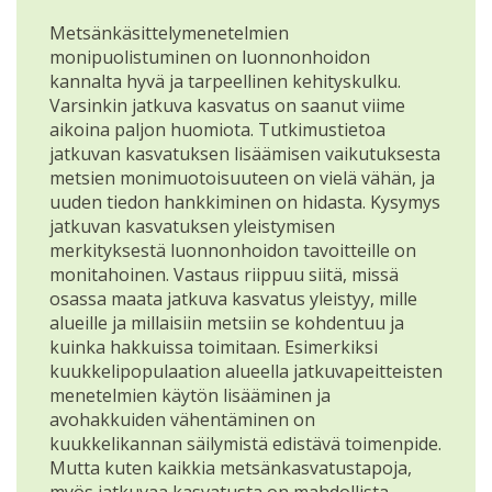
Metsänkäsittelymenetelmien
monipuolistuminen on luonnonhoidon
kannalta hyvä ja tarpeellinen kehityskulku.
Varsinkin jatkuva kasvatus on saanut viime
aikoina paljon huomiota. Tutkimustietoa
jatkuvan kasvatuksen lisäämisen vaikutuksesta
metsien monimuotoisuuteen on vielä vähän, ja
uuden tiedon hankkiminen on hidasta. Kysymys
jatkuvan kasvatuksen yleistymisen
merkityksestä luonnonhoidon tavoitteille on
monitahoinen. Vastaus riippuu siitä, missä
osassa maata jatkuva kasvatus yleistyy, mille
alueille ja millaisiin metsiin se kohdentuu ja
kuinka hakkuissa toimitaan. Esimerkiksi
kuukkelipopulaation alueella jatkuvapeitteisten
menetelmien käytön lisääminen ja
avohakkuiden vähentäminen on
kuukkelikannan säilymistä edistävä toimenpide.
Mutta kuten kaikkia metsänkasvatustapoja,
myös jatkuvaa kasvatusta on mahdollista