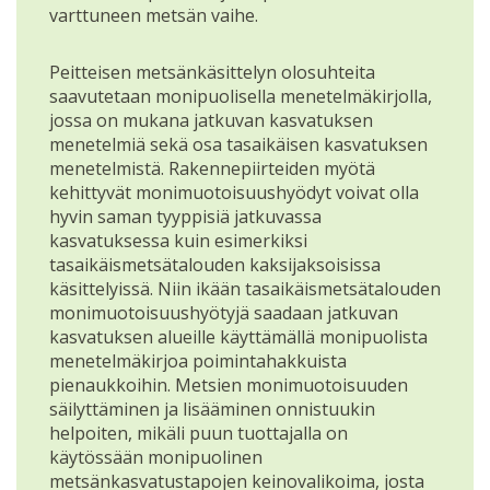
varttuneen metsän vaihe.
Peitteisen metsänkäsittelyn olosuhteita
saavutetaan monipuolisella menetelmäkirjolla,
jossa on mukana jatkuvan kasvatuksen
menetelmiä sekä osa tasaikäisen kasvatuksen
menetelmistä. Rakennepiirteiden myötä
kehittyvät monimuotoisuushyödyt voivat olla
hyvin saman tyyppisiä jatkuvassa
kasvatuksessa kuin esimerkiksi
tasaikäismetsätalouden kaksijaksoisissa
käsittelyissä. Niin ikään tasaikäismetsätalouden
monimuotoisuushyötyjä saadaan jatkuvan
kasvatuksen alueille käyttämällä monipuolista
menetelmäkirjoa poimintahakkuista
pienaukkoihin. Metsien monimuotoisuuden
säilyttäminen ja lisääminen onnistuukin
helpoiten, mikäli puun tuottajalla on
käytössään monipuolinen
metsänkasvatustapojen keinovalikoima, josta