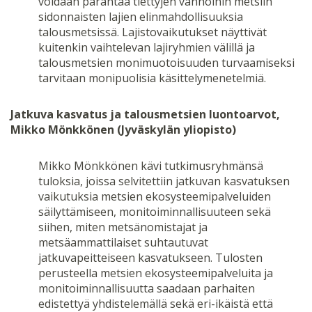
voidaan parantaa tiettyjen vanhoihin metsiin
sidonnaisten lajien elinmahdollisuuksia
talousmetsissä. Lajistovaikutukset näyttivät
kuitenkin vaihtelevan lajiryhmien välillä ja
talousmetsien monimuotoisuuden turvaamiseksi
tarvitaan monipuolisia käsittelymenetelmiä.
Jatkuva kasvatus ja talousmetsien luontoarvot,
Mikko Mönkkönen (Jyväskylän yliopisto)
Mikko Mönkkönen kävi tutkimusryhmänsä
tuloksia, joissa selvitettiin jatkuvan kasvatuksen
vaikutuksia metsien ekosysteemipalveluiden
säilyttämiseen, monitoiminnallisuuteen sekä
siihen, miten metsänomistajat ja
metsäammattilaiset suhtautuvat
jatkuvapeitteiseen kasvatukseen. Tulosten
perusteella metsien ekosysteemipalveluita ja
monitoiminnallisuutta saadaan parhaiten
edistettyä yhdistelemällä sekä eri-ikäistä että