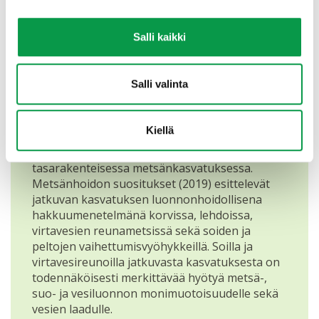
kasvavat sammalet ja jäkälät. (METSO ja
metsänkäsittelymenetelmien
monipuolistaminen, 2011 & Siitonen J.,
Salli kaikki
julkaisematon).
Salli valinta
Tietyillä luontotyypeillä jatkuva kasvatus
nähdään menetelmänä, jonka avulla
metsätalouden muuttamalle kohteelle voidaan
Kiellä
puun tuottamisen rinnalla säilyttää joitakin
keskeisiä ominaispiirteitä paremmin kuin
tasarakenteisessa metsänkasvatuksessa.
Metsänhoidon suositukset (2019) esittelevät
jatkuvan kasvatuksen luonnonhoidollisena
hakkuumenetelmänä korvissa, lehdoissa,
virtavesien reunametsissä sekä soiden ja
peltojen vaihettumisvyöhykkeillä. Soilla ja
virtavesireunoilla jatkuvasta kasvatuksesta on
todennäköisesti merkittävää hyötyä metsä-,
suo- ja vesiluonnon monimuotoisuudelle sekä
vesien laadulle.