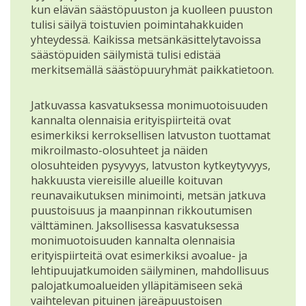
kun elävän säästöpuuston ja kuolleen puuston
tulisi säilyä toistuvien poimintahakkuiden
yhteydessä. Kaikissa metsänkäsittelytavoissa
säästöpuiden säilymistä tulisi edistää
merkitsemällä säästöpuuryhmät paikkatietoon.
Jatkuvassa kasvatuksessa monimuotoisuuden
kannalta olennaisia erityispiirteitä ovat
esimerkiksi kerroksellisen latvuston tuottamat
mikroilmasto-olosuhteet ja näiden
olosuhteiden pysyvyys, latvuston kytkeytyvyys,
hakkuusta viereisille alueille koituvan
reunavaikutuksen minimointi, metsän jatkuva
puustoisuus ja maanpinnan rikkoutumisen
välttäminen. Jaksollisessa kasvatuksessa
monimuotoisuuden kannalta olennaisia
erityispiirteitä ovat esimerkiksi avoalue- ja
lehtipuujatkumoiden säilyminen, mahdollisuus
palojatkumoalueiden ylläpitämiseen sekä
vaihtelevan pituinen järeäpuustoisen