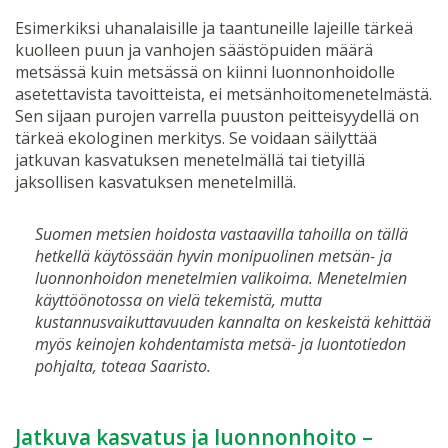
Esimerkiksi uhanalaisille ja taantuneille lajeille tärkeä
kuolleen puun ja vanhojen säästöpuiden määrä
metsässä kuin metsässä on kiinni luonnonhoidolle
asetettavista tavoitteista, ei metsänhoitomenetelmästä.
Sen sijaan purojen varrella puuston peitteisyydellä on
tärkeä ekologinen merkitys. Se voidaan säilyttää
jatkuvan kasvatuksen menetelmällä tai tietyillä
jaksollisen kasvatuksen menetelmillä.
Suomen metsien hoidosta vastaavilla tahoilla on tällä
hetkellä käytössään hyvin monipuolinen metsän- ja
luonnonhoidon menetelmien valikoima. Menetelmien
käyttöönotossa on vielä tekemistä, mutta
kustannusvaikuttavuuden kannalta on keskeistä kehittää
myös keinojen kohdentamista metsä- ja luontotiedon
pohjalta, toteaa Saaristo.
Jatkuva kasvatus ja luonnonhoito –