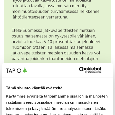
toteuttaa tavalla, jossa metsän merkitys
monimuotoisuuden turvaamisessa heikkenee
lähtötilanteeseen verrattuna.
Etelä-Suomessa jatkuvapeitteisten metsien
osuus maisemasta on nykytasolla vähäinen,
arviolta luokkaa 5-10 prosenttia suojelualueet
huomioon ottaen. Tällaisessa maisemassa
jatkuvapeitteisten metsien osuuden kasvu voi
parantaa joidenkin taantuneiden metsälajien
elinolosuhteita ilman, että avointen
kehitysvaiheiden osuuden väheneminen vielä
vaikuttaa merkittävällä tavalla niistä
riippuvaiseen lajistoon.
Tämä sivusto käyttää evästeitä
Lapissa jatkuvapeitteisen metsän osuus
Käytämme evästeitä tarjoamamme sisällön ja mainosten
maisemasta lähestynee nykytasolla jo
räätälöimiseen, sosiaalisen median ominaisuuksien
kolmasosaa suojelualueiden suuren määrän
tukemiseen ja kävijämäärämme analysoimiseen. Lisäksi
seurauksena. Luonnonmetsiä koskevissa
jaamme sosiaalisen median, mainosalan ja analytiikka-