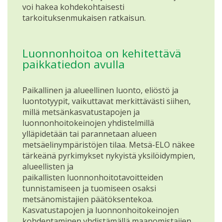
voi hakea kohdekohtaisesti
tarkoituksenmukaisen ratkaisun.
Luonnonhoitoa on kehitettävä
paikkatiedon avulla
Paikallinen ja alueellinen luonto, eliöstö ja
luontotyypit, vaikuttavat merkittävästi siihen,
millä metsänkasvatustapojen ja
luonnonhoitokeinojen yhdistelmillä
ylläpidetään tai parannetaan alueen
metsäelinympäristöjen tilaa. Metsä-ELO näkee
tärkeänä pyrkimykset nykyistä yksilöidympien,
alueellisten ja
paikallisten luonnonhoitotavoitteiden
tunnistamiseen ja tuomiseen osaksi
metsänomistajien päätöksentekoa.
Kasvatustapojen ja luonnonhoitokeinojen
kohdentaminen yhdistämällä maanomistajien