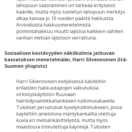
lahopuun säästäminen on tärkeää erityisesti
kääville, mutta myös tuotetun lahopuun merkitys
alkaa kasvaa jo 10 vuoden päästä hakkuista.
Arvioiduista hakkuumenetelmistä
poimintahakkuu muutti lajistoa kaikkein vähiten
vanhan metsän lajistoon verrattuna.
Sosiaalisen kestävyyden näkökulmia jatkuvan
kasvatuksen menetelmään, Harri Silvennoinen (Itä-
Suomen yliopisto)
Harri Silvennoisen esityksessä käsiteltiin
erilaisten hakkuutapojen vaikutuksia
virkistyskäyttöön Ruunaan
häiriödynamiikkahankkeen tutkimusalueella.
Tulokset perustuivat kyselytutkimukseen, jossa
käytettiin aineistona mäntykankailta otettuja
kuvia eri metsänkäsittelyistä, mutta myös
maastossa toteutettuja käyntejä. Tulosten