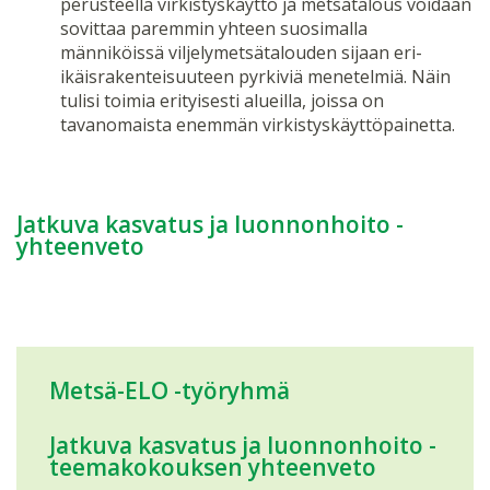
perusteella virkistyskäyttö ja metsätalous voidaan
sovittaa paremmin yhteen suosimalla
männiköissä viljelymetsätalouden sijaan eri-
ikäisrakenteisuuteen pyrkiviä menetelmiä. Näin
tulisi toimia erityisesti alueilla, joissa on
tavanomaista enemmän virkistyskäyttöpainetta.
Jatkuva kasvatus ja luonnonhoito -
yhteenveto
Metsä-ELO -työryhmä
Jatkuva kasvatus ja luonnonhoito -
teemakokouksen yhteenveto