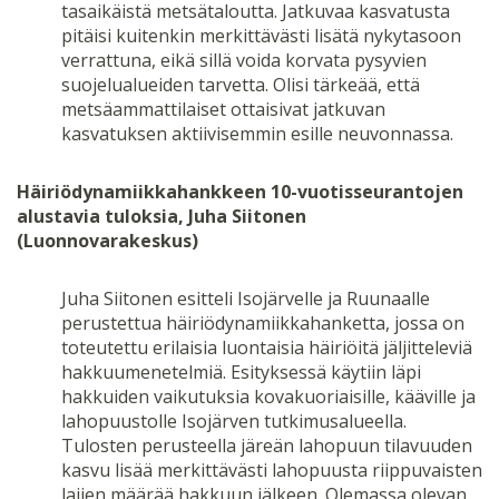
tasaikäistä metsätaloutta. Jatkuvaa kasvatusta
pitäisi kuitenkin merkittävästi lisätä nykytasoon
verrattuna, eikä sillä voida korvata pysyvien
suojelualueiden tarvetta. Olisi tärkeää, että
metsäammattilaiset ottaisivat jatkuvan
kasvatuksen aktiivisemmin esille neuvonnassa.
Häiriödynamiikkahankkeen 10-vuotisseurantojen
alustavia tuloksia, Juha Siitonen
(Luonnovarakeskus)
Juha Siitonen esitteli Isojärvelle ja Ruunaalle
perustettua häiriödynamiikkahanketta, jossa on
toteutettu erilaisia luontaisia häiriöitä jäljitteleviä
hakkuumenetelmiä. Esityksessä käytiin läpi
hakkuiden vaikutuksia kovakuoriaisille, kääville ja
lahopuustolle Isojärven tutkimusalueella.
Tulosten perusteella järeän lahopuun tilavuuden
kasvu lisää merkittävästi lahopuusta riippuvaisten
lajien määrää hakkuun jälkeen. Olemassa olevan