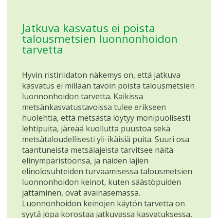
Jatkuva kasvatus ei poista
talousmetsien luonnonhoidon
tarvetta
Hyvin ristiriidaton näkemys on, että jatkuva
kasvatus ei millään tavoin poista talousmetsien
luonnonhoidon tarvetta. Kaikissa
metsänkasvatustavoissa tulee erikseen
huolehtia, että metsästä löytyy monipuolisesti
lehtipuita, järeää kuollutta puustoa sekä
metsätaloudellisesti yli-ikäisiä puita. Suuri osa
taantuneista metsälajeista tarvitsee näitä
elinympäristöönsä, ja näiden lajien
elinolosuhteiden turvaamisessa talousmetsien
luonnonhoidon keinot, kuten säästöpuiden
jättäminen, ovat avainasemassa.
Luonnonhoidon keinojen käytön tarvetta on
syytä jopa korostaa jatkuvassa kasvatuksessa,