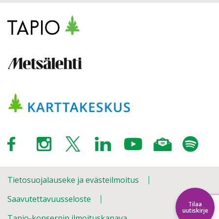
Tietosuojalauseke ja evästeilmoitus
Saavutettavuusseloste
Tilaa
uutiskirje
Tapio-konsernin ilmoituskanava