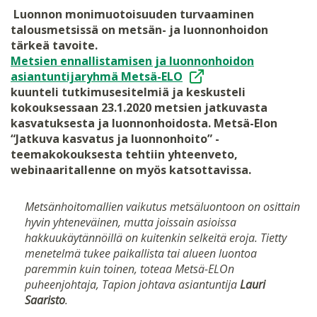
Luonnon monimuotoisuuden turvaaminen
talousmetsissä on metsän- ja luonnonhoidon
tärkeä tavoite.
Metsien ennallistamisen ja luonnonhoidon
asiantuntijaryhmä Metsä-ELO
kuunteli tutkimusesitelmiä ja keskusteli
kokouksessaan 23.1.2020 metsien jatkuvasta
kasvatuksesta ja luonnonhoidosta. Metsä-Elon
“Jatkuva kasvatus ja luonnonhoito” -
teemakokouksesta tehtiin yhteenveto,
webinaaritallenne on myös katsottavissa.
Metsänhoitomallien vaikutus metsäluontoon on osittain
hyvin yhteneväinen, mutta joissain asioissa
hakkuukäytännöillä on kuitenkin selkeitä eroja. Tietty
menetelmä tukee paikallista tai alueen luontoa
paremmin kuin toinen, toteaa Metsä-ELOn
puheenjohtaja, Tapion johtava asiantuntija
Lauri
Saaristo
.