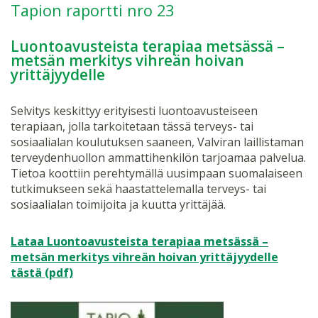
Tapion raportti nro 23
Luontoavusteista terapiaa metsässä –
metsän merkitys vihreän hoivan
yrittäjyydelle
Selvitys keskittyy erityisesti luontoavusteiseen
terapiaan, jolla tarkoitetaan tässä terveys- tai
sosiaalialan koulutuksen saaneen, Valviran laillistaman
terveydenhuollon ammattihenkilön tarjoamaa palvelua.
Tietoa koottiin perehtymällä uusimpaan suomalaiseen
tutkimukseen sekä haastattelemalla terveys- tai
sosiaalialan toimijoita ja kuutta yrittäjää.
Lataa Luontoavusteista terapiaa metsässä –
metsän merkitys vihreän hoivan yrittäjyydelle
tästä (pdf)