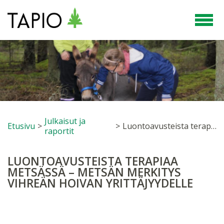
Julkaisut ja
Etusivu
>
>
Luontoavusteista terapiaa metsässä – metsän merkitys vihreän hoivan yrittäjyydelle
raportit
LUONTOAVUSTEISTA TERAPIAA
METSÄSSÄ – METSÄN MERKITYS
VIHREÄN HOIVAN YRITTÄJYYDELLE