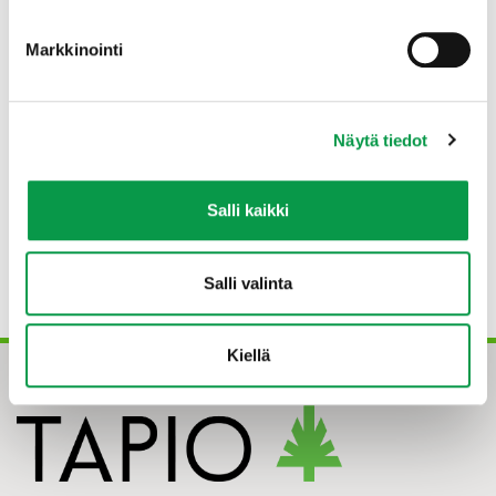
Merkityksellinen metsäkulttuuri
Markkinointi
Karhunkorva, R., Paaskoski, L., Matila, A. &
Arnkil, N. 2016. Merkityksellinen
metsäkulttuuri. Tapion raportteja nro 10.
Näytä tiedot
© Tapio Oy
Salli kaikki
ISSN 2342-804X (pdf)
ISBN 978-952-5632-38-5
Salli valinta
Kiellä