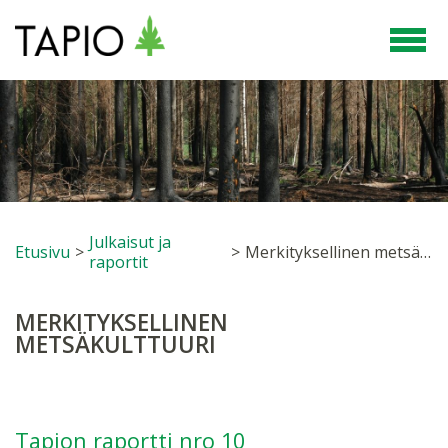
Julkaisut ja
Etusivu
>
>
Merkityksellinen metsäkulttuuri
raportit
MERKITYKSELLINEN
METSÄKULTTUURI
Tapion raportti nro 10