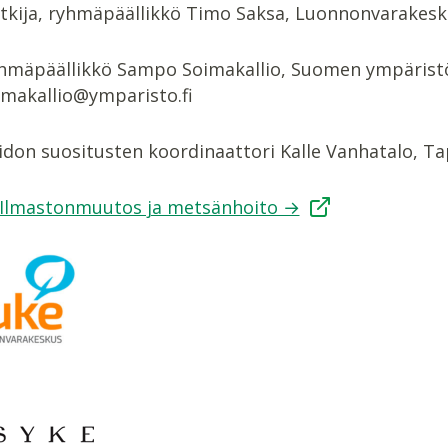
tkija, ryhmäpäällikkö Timo Saksa, Luonnonvarakesku
ryhmäpäällikkö Sampo Soimakallio, Suomen ympäristö
makallio@ymparisto.fi
on suositusten koordinaattori Kalle Vanhatalo, Tapi
Ilmastonmuutos ja metsänhoito →