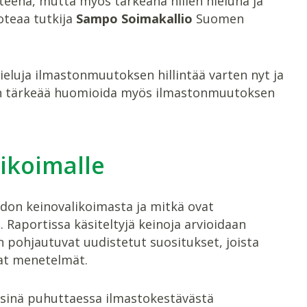
teenä, mutta myös tärkeänä hiilen nieluna ja
toteaa tutkija
Sampo Soimakallio
Suomen
ieluja ilmastonmuutoksen hillintää varten nyt ja
a on tärkeää huomioida myös ilmastonmuutoksen
ikoimalle
don keinovalikoimasta ja mitkä ovat
aportissa käsiteltyjä keinoja arvioidaan
 pohjautuvat uudistetut suositukset, joista
vat menetelmät.
isinä puhuttaessa ilmastokestävästä