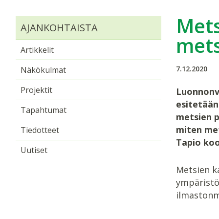
Mets
AJANKOHTAISTA
mets
Artikkelit
7.12.2020
Näkökulmat
Projektit
Luonnonva
esitetään
Tapahtumat
metsien p
miten met
Tiedotteet
Tapio koo
Uutiset
Metsien k
ympäristö
ilmastonm