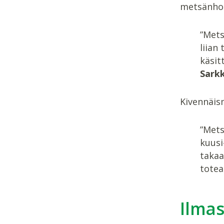
metsänhoi
”Mets
liian
käsit
Sark
Kivennäism
”Mets
kuusi
takaa
totea
Ilma