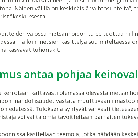
ät toimivat raaka-aineen ja uusiutuvan energian läh
tona. Näiden välillä on keskinäisiä vaihtosuhteita”, 
istökeskuksesta.
oitteiden valossa metsänhoidon tulee tuottaa hiilin
udessa. Tällöin metsien käsittelyä suunniteltaess
na kasvavat tuhoriskit.
mus antaa pohjaa keinoval
a kerrotaan kattavasti olemassa olevasta metsänhoi
don mahdollisuudet vastata muuttuvaan ilmastoon. R
ön edetessä. Tuloksena syntyvät vahvasti tieteeseen
staja voi valita omia tavoitteitaan parhaiten tuke
oonnissa käsitellään teemoja, jotka nähdään keske