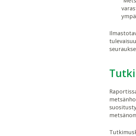
”Mets
varas
ympär
Ilmastotav
tulevaisu
seuraukse
Tutki
Raportiss
metsänhoi
suositusty
metsänomi
Tutkimusk