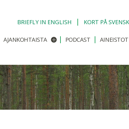
BRIEFLY IN ENGLISH
KORT PÅ SVENS
AJANKOHTAISTA
PODCAST
AINEISTOT
/sulje alavalikko
Avaa/sulje alavalikko