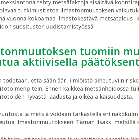
imeksiantona tehty metsäfaktoja sisältävä koontira
olevaa tutkimustietoa ilmastonmuutoksen vaikutuks
nä vuonna kokoamaa Ilmastokestävä metsätalous -k
don suositusten uudistamistyössä.
stonmuutoksen tuomiin mu
tua aktiivisella päätökse
 todetaan, että sään ääri-ilmiöistä aiheutuviin riske
totoimenpitein. Ennen kaikkea metsänhoidossa tuli
totöiden hyvästä laadusta ja oikea-aikaisuudesta.
uutosta ja metsiä voidaan tarkastella eri näkökulm
eutua ilmastonmuutokseen. Tämän lisäksi metsillä o