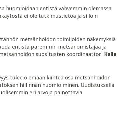
ssa huomioidaan entistä vahvemmin olemassa
äytöstä ei ole tutkimustietoa ja silloin
äytännön metsänhoidon toimijoiden näkemyksiä
uoda entistä paremmin metsänomistajaa ja
 metsänhoidon suositusten koordinaattori
Kalle
yys tulee olemaan kiinteä osa metsänhoidon
toksen hillinnän huomioiminen. Uudistuksella
uolisemmin eri arvoja painottavia