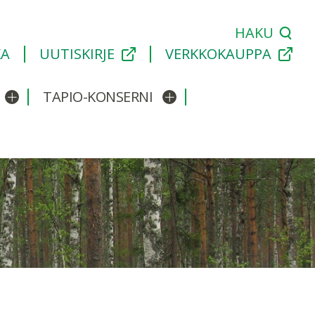
HAKU
KA
UUTISKIRJE
VERKKOKAUPPA
TAPIO-KONSERNI
Avaa/sulje alavalikko
Avaa/sulje alavalikko