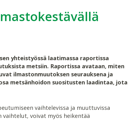
lmastokestävällä
n yhteistyössä laatimassa raportissa
tuksista metsiin. Raportissa avataan, miten
tuvat ilmastonmuutoksen seurauksena ja
osa metsänhoidon suositusten laadintaa, jota
peutumiseen vaihtelevissa ja muuttuvissa
 vaihtelut, voivat myös heikentää