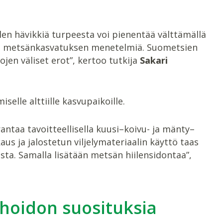
ilen hävikkiä turpeesta voi pienentää välttämällä
sen metsänkasvatuksen menetelmiä. Suometsien
jen väliset erot”, kertoo tutkija
Sakari
elle alttiille kasvupaikoille.
taa tavoitteellisella kuusi–koivu- ja mänty–
 ja jalostetun viljelymateriaalin käyttö taas
ta. Samalla lisätään metsän hiilensidontaa”,
hoidon suosituksia