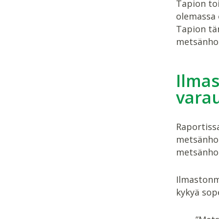
Tapion to
olemassa 
Tapion tä
metsänhoi
Ilma
varau
Raportissa
metsänhoi
metsänhoi
Ilmastonm
kykyä sop