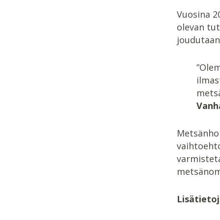
Vuosina 2
olevan tut
joudutaan
”Olem
ilmas
metsä
Vanh
Metsänhoi
vaihtoeht
varmistet
metsänomi
Lisätieto