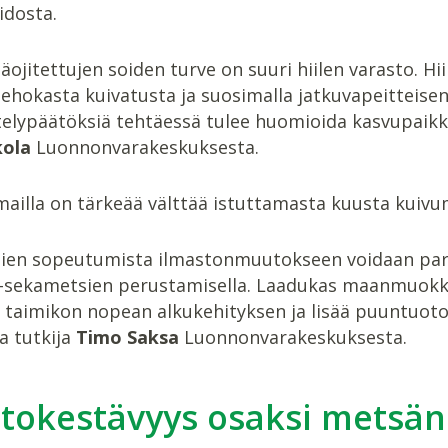
dosta.
äojitettujen soiden turve on suuri hiilen varasto. Hi
 tehokasta kuivatusta ja suosimalla jatkuvapeittei
telypäätöksiä tehtäessä tulee huomioida kasvupaikko
kola
Luonnonvarakeskuksesta.
ailla on tärkeää välttää istuttamasta kuusta kuivumis
ien sopeutumista ilmastonmuutokseen voidaan paran
-sekametsien perustamisella. Laadukas maanmuokkaus
 taimikon nopean alkukehityksen ja lisää puuntuotos
a tutkija
Timo Saksa
Luonnonvarakeskuksesta.
stokestävyys osaksi metsän