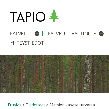
PALVELUT
PALVELUT VALTIOLLE
Avaa/sulje alavalikko
Avaa
YHTEYSTIEDOT
Etusivu
>
Tiedotteet
>
Metsien kasvua turvataan ilmastokestävällä metsänhoidolla