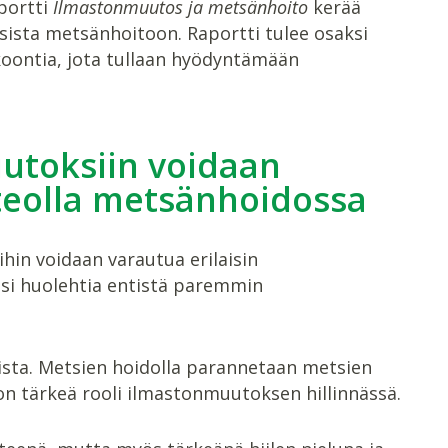
portti
Ilmastonmuutos ja metsänhoito
kerää
ista metsänhoitoon. Raportti tulee osaksi
oontia, jota tullaan hyödyntämään
utoksiin voidaan
nteolla metsänhoidossa
ihin voidaan varautua erilaisin
si huolehtia entistä paremmin
ista. Metsien hoidolla parannetaan metsien
n tärkeä rooli ilmastonmuutoksen hillinnässä.