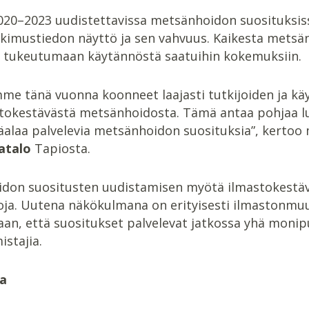
020–2023 uudistettavissa metsänhoidon suosituksi
kimustiedon näyttö ja sen vahvuus. Kaikesta metsänk
 tukeutumaan käytännöstä saatuihin kokemuksiin.
me tänä vuonna koonneet laajasti tutkijoiden ja k
tokestävästä metsänhoidosta. Tämä antaa pohjaa l
alaa palvelevia metsänhoidon suosituksia”, kertoo
atalo
Tapiosta.
don suositusten uudistamisen myötä ilmastokestäv
oja. Uutena näkökulmana on erityisesti ilmastonmuu
aan, että suositukset palvelevat jatkossa yhä monip
stajia.
ja