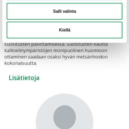
Tieto siirtyy Metsänhoidon suosituksiin
Salli valinta
Metsänhoidon suosituksia
päivitetään parhaillaan
Kiellä
luonnonhoidon näkökulmasta. HardRock-hankkeen
metsänkäsittelyohjeita hyödynnetään Metsänhoidon
suositusten päivittämisessä. Suositusten kautta
kallioelinympäristöjen monipuolinen huomioon
ottaminen saadaan osaksi hyvän metsänhoidon
kokonaisuutta.
Lisätietoja