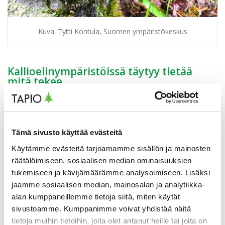
Kuva: Tytti Kontula, Suomen ympäristökeskus
Kallioelinympäristöissä täytyy tietää
mitä tekee
Kun arvokas kohde on tunnistettu, tulee silloin miettiä
myös oikeaa metsänkäsittelytapaa. Raportissa käydään
tätä läpi sekä kalliojyrkänteiden, että kalliometsien
Tämä sivusto käyttää evästeitä
osalta. Esimerkiksi metsätalouden toimenpiteissä
Käytämme evästeitä tarjoamamme sisällön ja mainosten
metsäisten kalliokohteiden vanhat, lahot ja kuolleet
räätälöimiseen, sosiaalisen median ominaisuuksien
puut sekä lehtipuusto tulisi säästää.
Kalliometsämosaiikeissa säästöpuustoa on
tukemiseen ja kävijämäärämme analysoimiseen. Lisäksi
suositeltavaa kohdentaa kallioalueille. Luonnonhoidon
jaamme sosiaalisen median, mainosalan ja analytiikka-
menetelmien oikea kohdentaminen hyödyttää myös
alan kumppaneillemme tietoja siitä, miten käytät
metsänomistajan kukkaroa.
sivustoamme. Kumppanimme voivat yhdistää näitä
tietoja muihin tietoihin, joita olet antanut heille tai joita on