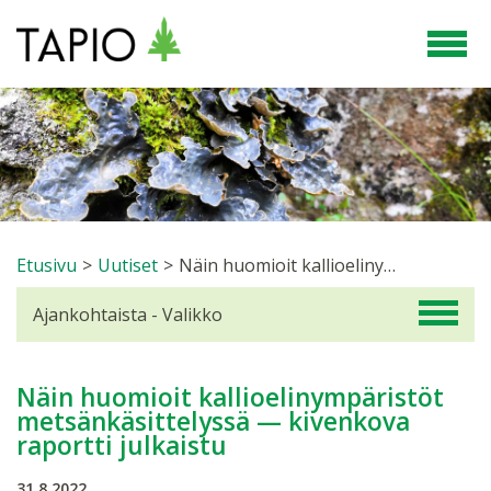
Etusivu
>
Uutiset
>
Näin huomioit kallioelinympäristöt metsänkäsittelyssä — kivenkova raportti julkaistu
Ajankohtaista - Valikko
Näin huomioit kallioelinympäristöt
metsänkäsittelyssä — kivenkova
raportti julkaistu
31.8.2022