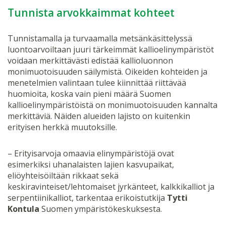
Tunnista arvokkaimmat kohteet
Tunnistamalla ja turvaamalla metsänkäsittelyssä
luontoarvoiltaan juuri tärkeimmät kallioelinympäristöt
voidaan merkittävästi edistää kallioluonnon
monimuotoisuuden säilymistä. Oikeiden kohteiden ja
menetelmien valintaan tulee kiinnittää riittävää
huomioita, koska vain pieni määrä Suomen
kallioelinympäristöistä on monimuotoisuuden kannalta
merkittäviä. Näiden alueiden lajisto on kuitenkin
erityisen herkkä muutoksille.
– Erityisarvoja omaavia elinympäristöjä ovat
esimerkiksi uhanalaisten lajien kasvupaikat,
eliöyhteisöiltään rikkaat sekä
keskiravinteiset/lehtomaiset jyrkänteet, kalkkikalliot ja
serpentiinikalliot, tarkentaa erikoistutkija
Tytti
Kontula
Suomen ympäristökeskuksesta.