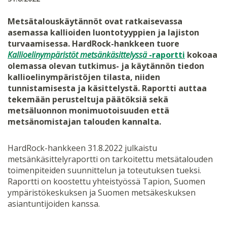
Metsätalouskäytännöt ovat ratkaisevassa
asemassa kallioiden luontotyyppien ja lajiston
turvaamisessa. HardRock-hankkeen tuore
Kallioelinympäristöt metsänkäsittelyssä
-raportti
kokoaa
olemassa olevan tutkimus- ja käytännön tiedon
kallioelinympäristöjen tilasta, niiden
tunnistamisesta ja käsittelystä. Raportti auttaa
tekemään perusteltuja päätöksiä sekä
metsäluonnon monimuotoisuuden että
metsänomistajan talouden kannalta.
HardRock-hankkeen 31.8.2022 julkaistu
metsänkäsittelyraportti on tarkoitettu metsätalouden
toimenpiteiden suunnittelun ja toteutuksen tueksi.
Raportti on koostettu yhteistyössä Tapion, Suomen
ympäristökeskuksen ja Suomen metsäkeskuksen
asiantuntijoiden kanssa.