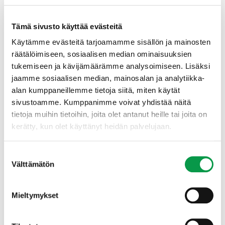
kestävästä korjuusta helposti omaksuttavaan
muotoon.
Tämä sivusto käyttää evästeitä
Käytämme evästeitä tarjoamamme sisällön ja mainosten
Opetusmateriaalista tehdään havainnollistava ja selkeä.
Se helpottaa opettajan työtä ja opetusmateriaalin
räätälöimiseen, sosiaalisen median ominaisuuksien
hankintaa.
tukemiseen ja kävijämäärämme analysoimiseen. Lisäksi
jaamme sosiaalisen median, mainosalan ja analytiikka-
alan kumppaneillemme tietoja siitä, miten käytät
Opetusmateriaalit tulevat avoimeen
sivustoamme. Kumppanimme voivat yhdistää näitä
käyttöön
tietoja muihin tietoihin, joita olet antanut heille tai joita on
kerätty, kun olet käyttänyt heidän palvelujaan.
Hankkeen kotisivuille
kootaan kaikille avoin
tietopaketti. Metsäalan ammattilaiset, opiskelijat ja
Suostumuksen
metsänomistajat saavat paketista tietoa mm. metsien
Välttämätön
valinta
kasvuun ja metsäbioenergian korjuun kestävyyteen
vaikuttavista tekijöistä sekä siitä, miten niihin voidaan
metsänhoidolla vaikuttaa.
Mieltymykset
Materiaali auttaa suunnittelemaan metsissä tehtävät