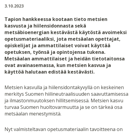
3.10.2023
Tapion hankkeessa kootaan tieto metsien
kasvusta ja hiilensidonnasta sekä
metsäbioenergian kestävästä käytöstä avoimeksi
opetusmateriaaliksi, jota metsäalan opettajat,
opiskelijat ja ammattilaiset voivat käyttää
opetuksen, työnsä ja opintojensa tukena.
Metsäalan ammattilaiset ja heidän tietotaitonsa
ovat avainasemassa, kun metsien kasvua ja
käyttöä halutaan edistää kestävästi.
Metsien kasvulla ja hiilensidontakyvyllä on keskeinen
merkitys Suomen hiilineutraalisuuden saavuttamisessa
ja ilmastonmuutoksen hillitsemisessä. Metsien kasvu
turvaa Suomen huoltovarmuutta ja se on tärkeä osa
metsäalan menestymistä.
Nyt valmisteltavan opetusmateriaalin tavoitteena on