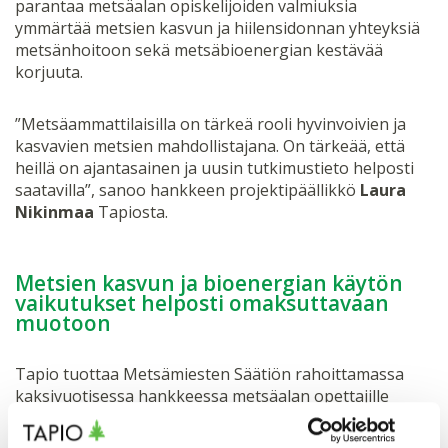
parantaa metsäalan opiskelijoiden valmiuksia
ymmärtää metsien kasvun ja hiilensidonnan yhteyksiä
metsänhoitoon sekä metsäbioenergian kestävää
korjuuta.
”Metsäammattilaisilla on tärkeä rooli hyvinvoivien ja
kasvavien metsien mahdollistajana. On tärkeää, että
heillä on ajantasainen ja uusin tutkimustieto helposti
saatavilla”, sanoo hankkeen projektipäällikkö
Laura
Nikinmaa
Tapiosta.
Metsien kasvun ja bioenergian käytön
vaikutukset helposti omaksuttavaan
muotoon
Tapio tuottaa Metsämiesten Säätiön rahoittamassa
kaksivuotisessa hankkeessa metsäalan opettajille
avoimen opetusmateriaalin, jossa tiivistetään nykytieto
metsien kasvusta ja hiilensidonnasta sekä bioenergian