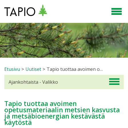
Etusivu
>
Uutiset
>
Tapio tuottaa avoimen opetusmateriaalin metsien kasvusta ja metsäbioenergian kestävästä käytöstä
Ajankohtaista - Valikko
Tapio tuottaa avoimen
opetusmateriaalin metsien kasvusta
ja metsäbioenergian kestävästä
käytöstä