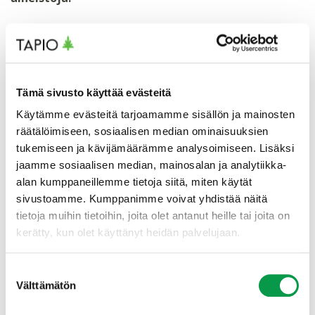
Luonnonhoidon tilauslomake
– Luonnonhoidon
tilauslomakkeen avulla metsänomistaja voi viestiä
tiettyyn metsikkökuvioon ja toimenpiteeseen liittyvistä
luonnonhoidon tavoitteista ja toteutuksesta. Täytetty
Tämä sivusto käyttää evästeitä
lomake voidaan lähettää esimerkiksi tarjouspyynnön
tai toimeksiannon liitteenä tai antaa
Käytämme evästeitä tarjoamamme sisällön ja mainosten
metsäammattilaiselle tapaamisen yhteydessä.
räätälöimiseen, sosiaalisen median ominaisuuksien
tukemiseen ja kävijämäärämme analysoimiseen. Lisäksi
Talousmetsien luonnonhoidon hyödyt ja
jaamme sosiaalisen median, mainosalan ja analytiikka-
kustannukset (pdf
)
– Monimetsä-hankkeessa
alan kumppaneillemme tietoja siitä, miten käytät
tuotettu julkaisu yleisimmistä luonnonhoidon
sivustoamme. Kumppanimme voivat yhdistää näitä
keinoista, niiden hyödyistä, kustannuksista ja
tietoja muihin tietoihin, joita olet antanut heille tai joita on
toteutuksesta metsänomistajien päätöksenteon tueksi.
kerätty, kun olet käyttänyt heidän palvelujaan.
Luonnonhoito talousmetsien arjessa vuonna 2020
–
Suostumuksen
Raporttiin on koottu tietoa talousmetsien
Välttämätön
valinta
luonnonhoidon kehittämistarpeista. Raportti auttaa
ymmärtämään, millaisilla toimenpiteillä luonnonhoito