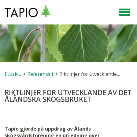
Etusivu
>
Referenssit
>
Riktlinjer för utvecklande av det åländska skogsbruket
RIKTLINJER FÖR UTVECKLANDE AV DET
ÅLÄNDSKA SKOGSBRUKET
Tapio gjorde på uppdrag av Ålands
skogsvårdsförening en utredning över