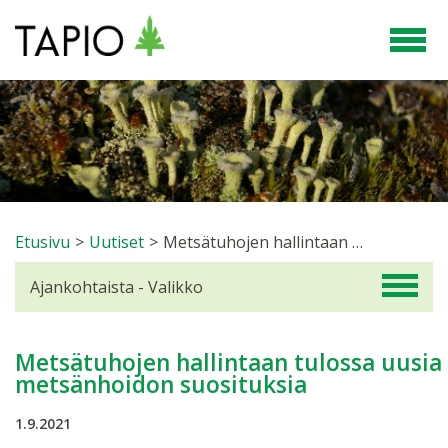
Etusivu
>
Uutiset
>
Metsätuhojen hallintaan tulossa uusia metsänhoidon suosituksia
Ajankohtaista - Valikko
Metsätuhojen hallintaan tulossa uusia
metsänhoidon suosituksia
1.9.2021