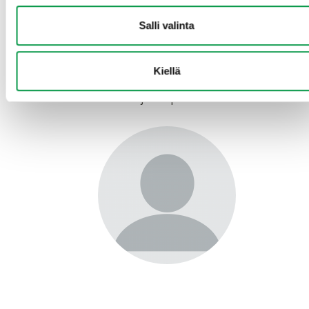
Metsänhoidon suositukset – Ilmastokestävä metsänhoit
Sorkkaeläinten vaikutus metsien terveyteen ja kasvukyky
Salli valinta
ilmastotavoitteiden kannalta
Lisätietoja:
Kiellä
Metsätuhot ja niiden hallinta -osaprojektin päällikkö,
metsänhoidon asiantuntija Varpu Kuutti