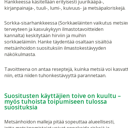
Hankkeessa käsitellään erityisesti juurikääpä-,
kirjanpainaja-, tuuli-, lumi-, kuivuus- ja metsäpaloriskejä.
Sorkka-sisarhankkeessa (Sorkkaeläinten vaikutus metsie
terveyteen ja kasvukykyyn ilmastotavoitteiden
kannalta) keskitytään hirviin ja muihin
sorkkaeläimiin. Hanke täydentää osaltaan sisältöä
metsänhoidon suosituksiin ilmastokestävyyden
näkökulmasta.
Tavoitteena on antaa reseptejä, kuinka metsiä voi kasvat
niin, että niiden tuhonkestävyyttä parannetaan.
Suositusten käyttäjien toive on kuultu –
myös tuhoista toipumiseen tulossa
suosituksia
Metsänhoidon malleja pitää sopeuttaa alueellisesti,
jotta metsänomistajat voivat ennakoida riskejä ja