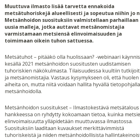
Muuttuva ilmasto lisää tarvetta ennakoida
metsätuhoriskejä alueellisesti ja sopeutua niihin jo n
Metsänhoidon suosituksiin valmistellaan parhaillaan
uusia malleja, jotka auttavat metsänomistajia
varmistamaan metsiensä elinvoimaisuuden ja
toimimaan oikein tuhon sattuessa.
Metsätuhot – pitääkö olla huolissaan? -webinaari käynnis
kesällä 2021 metsänhoidon suositusten uudistamisen
tuhoriskien näkökulmasta. Tilaisuudessa kuultiin tutkijoi
ja metsänomistajia. Vastaus kysymykseen oli, että huolen
aiheita on, mutta niitä voidaan hallita hyvällä tietopohjalla
metsänhoidolla.
Metsänhoidon suositukset – Ilmastokestävä metsätalous 
hankkeessa on ryhdytty kokoamaan tietoa, kuinka metsi
elinvoimaisuutta ylläpidetään muuttuvassa ilmastossa.
Suosituksiin laaditaan kuvaukset merkittävimmistä
tuhoriskeistä ja niiden metsänhoidollisista hallintakeinois