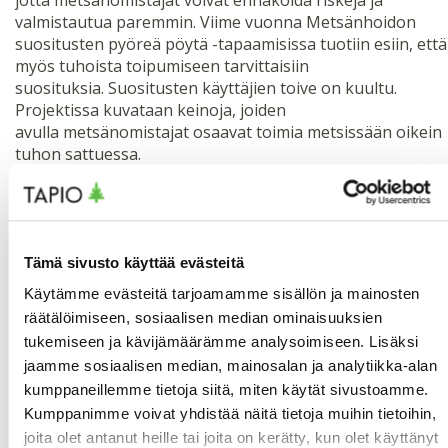
valmistautua paremmin. Viime vuonna Metsänhoidon
suositusten pyöreä pöytä -tapaamisissa tuotiin esiin, että
myös tuhoista toipumiseen tarvittaisiin
suosituksia. Suositusten käyttäjien toive on kuultu.
Projektissa kuvataan keinoja, joiden
avulla metsänomistajat osaavat toimia metsissään oikein
tuhon sattuessa.
Metsäammattilaisille kootaan selkeitä suuntaviivoja
riskienhallintaan eri metsänkasvatusstrategioissa. Mitä
riskirakenteita metsistämme löytyy ja kuinka pienennäm
Tämä sivusto käyttää evästeitä
niissä tuhoriskejä? Suosituksissa
annetaan neuvoja päätöksentekoon niin metsätilan,
Käytämme evästeitä tarjoamamme sisällön ja mainosten
metsikön kuin yksittäisten toimenpiteiden tasolla.
räätälöimiseen, sosiaalisen median ominaisuuksien
Huomioon otetaan ajallinen tarkastelu lyhyestä
tukemiseen ja kävijämäärämme analysoimiseen. Lisäksi
pitkään. Uudet suositukset julkaistaan 2022.
jaamme sosiaalisen median, mainosalan ja analytiikka-alan
kumppaneillemme tietoja siitä, miten käytät sivustoamme.
– Emme valitettavasti pysty ennustamaan myrskytuulien
Kumppanimme voivat yhdistää näitä tietoja muihin tietoihin,
liikkeitä, mutta annamme metsänomistajille laajennetun
joita olet antanut heille tai joita on kerätty, kun olet käyttänyt