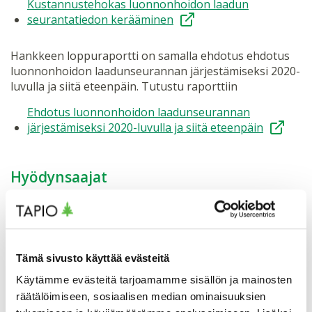
Kustannustehokas luonnonhoidon laadun
seurantatiedon kerääminen
Hankkeen loppuraportti on samalla ehdotus ehdotus
luonnonhoidon laadunseurannan järjestämiseksi 2020-
luvulla ja siitä eteenpäin. Tutustu raporttiin
Ehdotus luonnonhoidon laadunseurannan
järjestämiseksi 2020-luvulla ja siitä eteenpäin
Hyödynsaajat
Luonnonhoito koskettaa Suomessa koko
metsätaloutta. Luonnonhoidon laadun seuraaminen
tuottaa tietoa, jota hyödynnetään laajalti muun
muassa metsäpolitiikan tavoitteiden toteutumisen
Tämä sivusto käyttää evästeitä
ja metsäsertifioinnin vaatimusten todentamisessa.
Käytämme evästeitä tarjoamamme sisällön ja mainosten
Luonnonhoidon laadunseuranta tuottaa
räätälöimiseen, sosiaalisen median ominaisuuksien
riippumattoman palautteen käytännön toimijalle ja