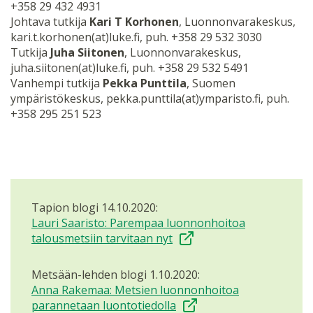
+358 29 432 4931
Johtava tutkija
Kari T Korhonen
, Luonnonvarakeskus,
kari.t.korhonen(at)luke.fi, puh. +358 29 532 3030
Tutkija
Juha Siitonen
, Luonnonvarakeskus,
juha.siitonen(at)luke.fi, puh. +358 29 532 5491
Vanhempi tutkija
Pekka Punttila
, Suomen
ympäristökeskus, pekka.punttila(at)ymparisto.fi, puh.
+358 295 251 523
Tapion blogi 14.10.2020:
Lauri Saaristo: Parempaa luonnonhoitoa
talousmetsiin tarvitaan nyt
Metsään-lehden blogi 1.10.2020:
Anna Rakemaa: Metsien luonnonhoitoa
parannetaan luontotiedolla