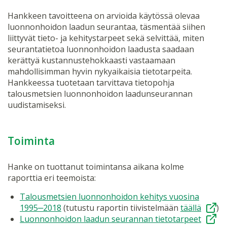
Hankkeen tavoitteena on arvioida käytössä olevaa
luonnonhoidon laadun seurantaa, täsmentää siihen
liittyvät tieto- ja kehitystarpeet sekä selvittää, miten
seurantatietoa luonnonhoidon laadusta saadaan
kerättyä kustannustehokkaasti vastaamaan
mahdollisimman hyvin nykyaikaisia tietotarpeita.
Hankkeessa tuotetaan tarvittava tietopohja
talousmetsien luonnonhoidon laadunseurannan
uudistamiseksi.
Toiminta
Hanke on tuottanut toimintansa aikana kolme
raporttia eri teemoista:
Talousmetsien luonnonhoidon kehitys vuosina
1995‒2018
(tutustu raportin tiivistelmään
täällä
)
Luonnonhoidon laadun seurannan tietotarpeet