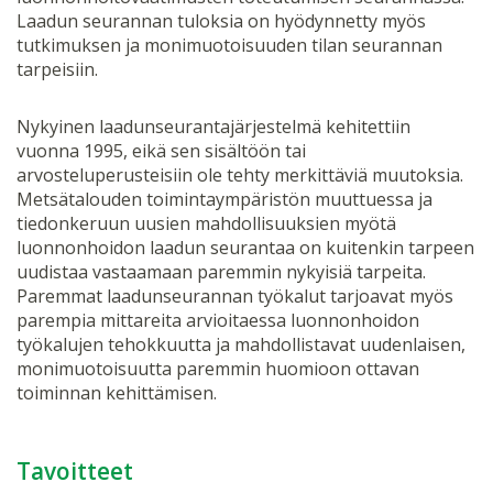
Laadun seurannan tuloksia on hyödynnetty myös
tutkimuksen ja monimuotoisuuden tilan seurannan
tarpeisiin.
Nykyinen laadunseurantajärjestelmä kehitettiin
vuonna 1995, eikä sen sisältöön tai
arvosteluperusteisiin ole tehty merkittäviä muutoksia.
Metsätalouden toimintaympäristön muuttuessa ja
tiedonkeruun uusien mahdollisuuksien myötä
luonnonhoidon laadun seurantaa on kuitenkin tarpeen
uudistaa vastaamaan paremmin nykyisiä tarpeita.
Paremmat laadunseurannan työkalut tarjoavat myös
parempia mittareita arvioitaessa luonnonhoidon
työkalujen tehokkuutta ja mahdollistavat uudenlaisen,
monimuotoisuutta paremmin huomioon ottavan
toiminnan kehittämisen.
Tavoitteet