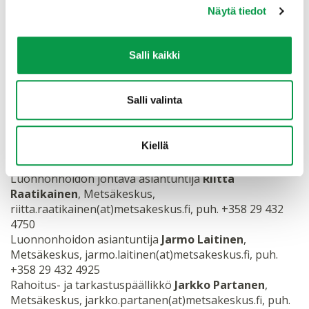
Näytä tiedot
Hanke alkoi 1.8.2018 ja se päättyy 31.12.2020.
Salli kaikki
Lisätietoa
Salli valinta
Hankkeen projektipäällikkö, Johtava asiantuntija
Lauri
Saaristo
, Tapio Oy, lauri.saaristo(at)tapio.fi, puh. +358
40 573 9168
Kiellä
Luonnonhoidon asiantuntija
Hannes Pasanen
, Tapio
Oy, hannes.pasanen(at)tapio.fi, puh. +358 50 576 7010
Luonnonhoidon johtava asiantuntija
Riitta
Raatikainen
, Metsäkeskus,
riitta.raatikainen(at)metsakeskus.fi, puh. +358 29 432
4750
Luonnonhoidon asiantuntija
Jarmo Laitinen
,
Metsäkeskus, jarmo.laitinen(at)metsakeskus.fi, puh.
+358 29 432 4925
Rahoitus- ja tarkastuspäällikkö
Jarkko Partanen
,
Metsäkeskus, jarkko.partanen(at)metsakeskus.fi, puh.