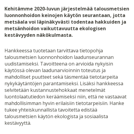
Kehitämme 2020-luvun järjestelmää talousmetsien
luonnonhoidon keinojen käytön seurantaan, jotta
metsäala voi läpinäkyvästi todentaa hakkuiden ja
metsänhoidon vaikuttavuutta ekologisen
kestävyyden näkökulmasta.
Hankkeessa tuotetaan tarvittava tietopohja
talousmetsien luonnonhoidon laadunseurannan
uudistamiseksi. Tavoitteena on arvioida nykyisin
käytössä olevan laadunarvioinnin toteutus ja
mahdolliset puutteet sekä täsmentää tietotarpeita
nykykäytäntöjen parantamiseksi. Lisäksi hankkeessa
selvitetään kustannustehokkaat menetelmät
luontolaatutiedon keräämiseksi niin, että ne vastaavat
mahdollisimman hyvin erilaisiin tietotarpeisiin. Hanke
tukee yhteiskunnallista tavoitetta edistää
talousmetsien käytön ekologista ja sosiaalista
kestävyyttä.