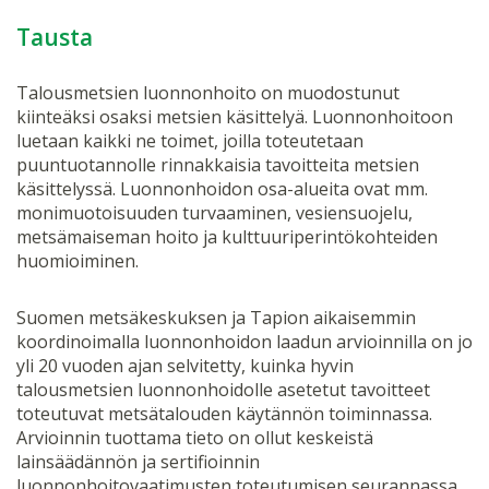
Tausta
Talousmetsien luonnonhoito on muodostunut
kiinteäksi osaksi metsien käsittelyä. Luonnonhoitoon
luetaan kaikki ne toimet, joilla toteutetaan
puuntuotannolle rinnakkaisia tavoitteita metsien
käsittelyssä. Luonnonhoidon osa-alueita ovat mm.
monimuotoisuuden turvaaminen, vesiensuojelu,
metsämaiseman hoito ja kulttuuriperintökohteiden
huomioiminen.
Suomen metsäkeskuksen ja Tapion aikaisemmin
koordinoimalla luonnonhoidon laadun arvioinnilla on jo
yli 20 vuoden ajan selvitetty, kuinka hyvin
talousmetsien luonnonhoidolle asetetut tavoitteet
toteutuvat metsätalouden käytännön toiminnassa.
Arvioinnin tuottama tieto on ollut keskeistä
lainsäädännön ja sertifioinnin
luonnonhoitovaatimusten toteutumisen seurannassa.