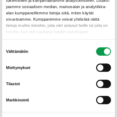
tukemiseen ja kävijämäärämme analysoimiseen. Lisäksi
metsänomistajalle tehtyjen toimenpiteiden laadusta.
jaamme sosiaalisen median, mainosalan ja analytiikka-
Palautteella on tärkeä koulutuksellinen merkitys,
alan kumppaneillemme tietoja siitä, miten käytät
koska sekä toimintaa ohjaavissa säädöksissä, että
sivustoamme. Kumppanimme voivat yhdistää näitä
metsässä työtä tekevässä henkilöstössä on
vaihtuvuutta.
tietoja muihin tietoihin, joita olet antanut heille tai joita on
Seuranta tekee mahdolliseksi metsätalouden
kerätty, kun olet käyttänyt heidän palvelujaan.
pyrkimyksen jatkuvaan parantamiseen.
Suostumuksen
Välttämätön
valinta
Yhteistyökumppanit
Mieltymykset
Hankkeen toteuttavat yhteistyössä Tapio Oy,
Suomen
metsäkeskus
,
Luonnonvarakeskus
ja
Suomen
ympäristökeskus
. Hanketta rahoittaa
maa- ja
Tilastot
metsätalousministeriö
osana
Kansallisen metsästrategian
toteutusta.
Markkinointi
Hankkeen kesto