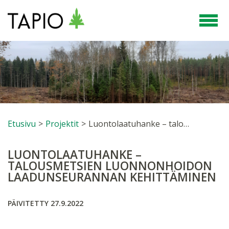
Etusivu
>
Projektit
>
Luontolaatuhanke – talousmetsien luonnonhoidon laadunseurannan kehittäminen
LUONTOLAATUHANKE –
TALOUSMETSIEN LUONNONHOIDON
LAADUNSEURANNAN KEHITTÄMINEN
PÄIVITETTY 27.9.2022