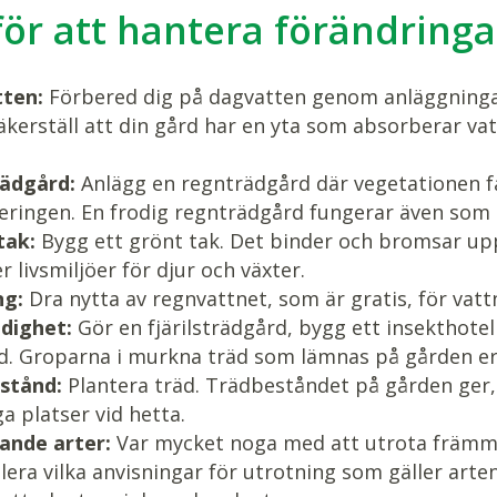
för att hantera förändringa
ten:
Förbered dig på dagvatten genom anläggningar
kerställ att din gård har en yta som absorberar vatte
ädgård:
Anlägg en regnträdgård där vegetationen få
ringen. En frodig regnträdgård fungerar även som 
tak:
Bygg ett grönt tak. Det binder och bromsar upp
r livsmiljöer för djur och växter.
ng:
Dra nytta av regnvattnet, som är gratis, för vatt
dighet:
Gör en fjärilsträdgård, bygg ett insekthote
d. Groparna i murkna träd som lämnas på gården erbj
stånd:
Plantera träd. Trädbeståndet på gården ger, 
a platser vid hetta.
nde arter:
Var mycket noga med att utrota främma
lera vilka anvisningar för utrotning som gäller arte