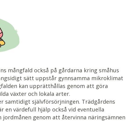
urens mångfald också på gårdarna kring småhus
ångsidigt sätt uppstår gynnsamma mikroklimat
ngfalden kan upprätthållas genom att göra
da växter och lokala arter.
r samtidigt självförsörjningen. Trädgårdens
r en värdefull hjälp också vid eventuella
 om jordmånen genom att återvinna näringsämnen