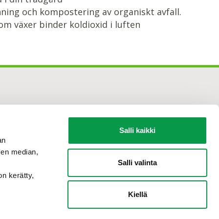
ning och kompostering av organiskt avfall.
om växer binder koldioxid i luften
Salli kaikki
an
sen median,
Salli valinta
on kerätty,
Kiellä
Tilaa