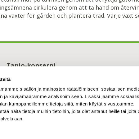
ingsämnena cirkulera genom att ta hand om återvin
öna växter för gården och plantera träd. Varje växt s
Tapio-konserni
Maistraatinportti 4 A
teitä
00240 Helsinki
0294 32 6000
mamme sisällön ja mainosten räätälöimiseen, sosiaalisen medi
tapio@tapio.fi
n ja kävijämäärämme analysoimiseen. Lisäksi jaamme sosiaali
alan kumppaneillemme tietoja siitä, miten käytät sivustoamme.
näitä tietoja muihin tietoihin, joita olet antanut heille tai joita 
palvelujaan.