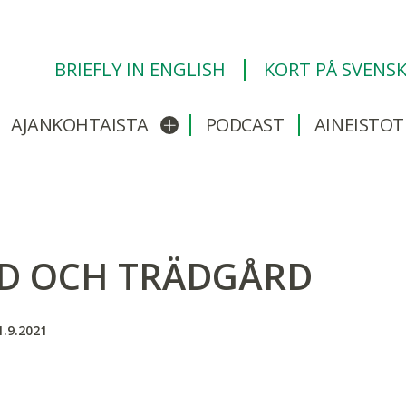
BRIEFLY IN ENGLISH
KORT PÅ SVENS
AJANKOHTAISTA
PODCAST
AINEISTOT
/sulje alavalikko
Avaa/sulje alavalikko
D OCH TRÄDGÅRD
.9.2021