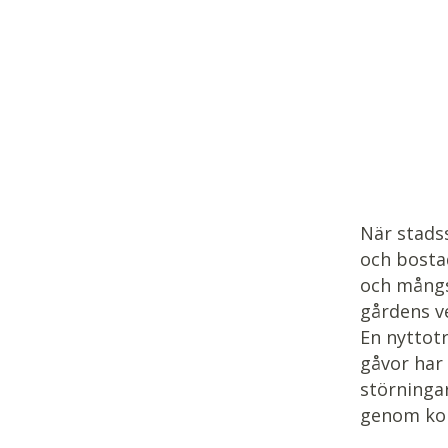
När stads
och bosta
och mångsi
gårdens ve
En nyttot
gåvor har 
störninga
genom ko