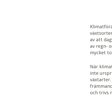
Klimatför
växtsorte
av att dag
av regn- 
mycket to
När klima
inte ursp
växtarter
främmande
och trivs 