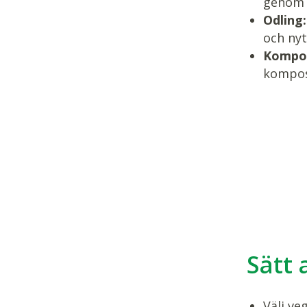
genom 
Odling:
och nyt
Kompos
kompost
Sätt 
Välj ve