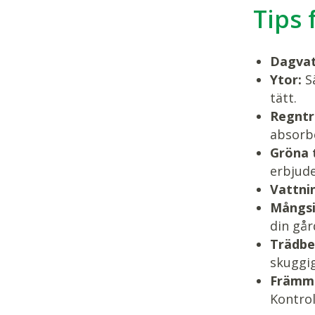
Tips 
Dagvat
Ytor:
Sä
tätt.
Regntr
absorbe
Gröna 
erbjude
Vattni
Mångsi
din går
Trädbe
skuggig
Främma
Kontrol