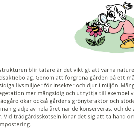
strukturen blir tätare är det viktigt att värna nat
dsaktiebolag. Genom att förgröna gården på ett m
diga livsmiljöer för insekter och djur i miljön. Må
getation mer mångsidig och utnyttja till exempel vil
rädgård ökar också gårdens grönytefaktor och stöde
man glädje av hela året när de konserveras, och de ä
r. Vid trädgårdsskötseln lönar det sig att ta hand
mpostering.