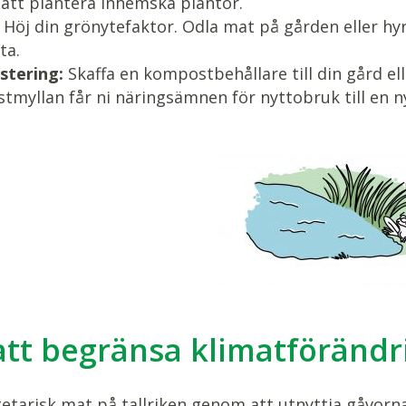
att plantera inhemska plantor.
Höj din grönytefaktor. Odla mat på gården eller hyr 
ta.
tering:
Skaffa en kompostbehållare till din gård el
myllan får ni näringsämnen för nyttobruk till en ny
att begränsa klimatföränd
getarisk mat på tallriken genom att utnyttja gåvorna