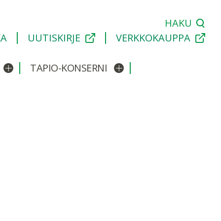
HAKU
KA
UUTISKIRJE
VERKKOKAUPPA
TAPIO-KONSERNI
Avaa/sulje alavalikko
Avaa/sulje alavalikko