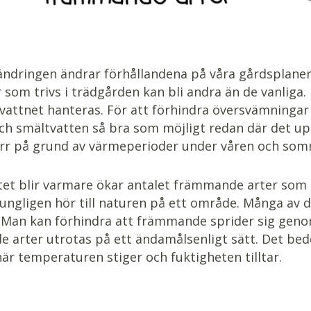
ändringen ändrar förhållandena på våra gårdsplaner.
r som trivs i trädgården kan bli andra än de vanli
vattnet hanteras. För att förhindra översvämningar 
och smältvatten så bra som möjligt redan där det u
rr på grund av värmeperioder under våren och som
tet blir varmare ökar antalet främmande arter som 
rungligen hör till naturen på ett område. Många av 
. Man kan förhindra att främmande sprider sig genom
 arter utrotas på ett ändamålsenligt sätt. Det be
när temperaturen stiger och fuktigheten tilltar.