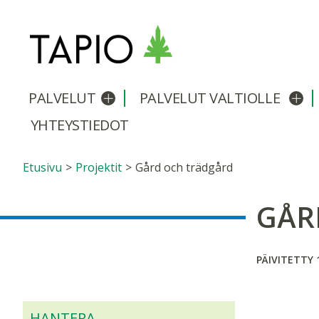
PALVELUT
PALVELUT VALTIOLLE
Avaa/sulje alavalikko
Avaa
YHTEYSTIEDOT
Etusivu
>
Projektit
>
Gård och trädgård
GÅR
PÄIVITETTY 1
HANTERA