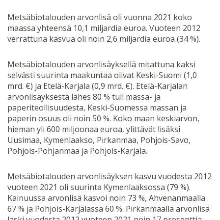
Metsäbiotalouden arvonlisä oli vuonna 2021 koko
maassa yhteensä 10,1 miljardia euroa. Vuoteen 2012
verrattuna kasvua oli noin 2,6 miljardia euroa (34 %).
Metsäbiotalouden arvonlisäyksellä mitattuna kaksi
selvästi suurinta maakuntaa olivat Keski-Suomi (1,0
mrd. €) ja Etelä-Karjala (0,9 mrd. €). Etelä-Karjalan
arvonlisäyksestä lähes 80 % tuli massa- ja
paperiteollisuudesta, Keski-Suomessa massan ja
paperin osuus oli noin 50 %. Koko maan keskiarvon,
hieman yli 600 miljoonaa euroa, ylittävät lisäksi
Uusimaa, Kymenlaakso, Pirkanmaa, Pohjois-Savo,
Pohjois-Pohjanmaa ja Pohjois-Karjala.
Metsäbiotalouden arvonlisäyksen kasvu vuodesta 2012
vuoteen 2021 oli suurinta Kymenlaaksossa (79 %).
Kainuussa arvonlisä kasvoi noin 73 %, Ahvenanmaalla
67 % ja Pohjois-Karjalassa 60 %. Pirkanmaalla arvonlisä
laski vuodesta 2012 vuoteen 2021 noin 17 prosenttia.