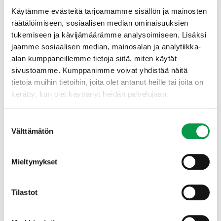
Käytämme evästeitä tarjoamamme sisällön ja mainosten
räätälöimiseen, sosiaalisen median ominaisuuksien
tukemiseen ja kävijämäärämme analysoimiseen. Lisäksi
jaamme sosiaalisen median, mainosalan ja analytiikka-
alan kumppaneillemme tietoja siitä, miten käytät
sivustoamme. Kumppanimme voivat yhdistää näitä
tietoja muihin tietoihin, joita olet antanut heille tai joita on
kerätty, kun olet käyttänyt heidän palvelujaan.
Suostumuksen
Välttämätön
valinta
Mieltymykset
Metsäbiotalouden arvonlisäys toimialoittain Suomessa
2012–2021, taloudellinen merkitys (Tilastokeskus).
Tilastot