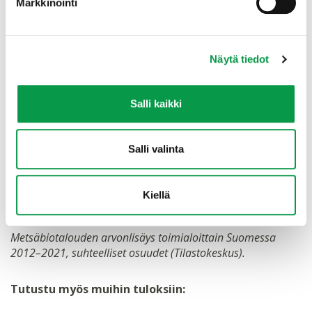
Markkinointi
Näytä tiedot
Salli kaikki
Salli valinta
Kiellä
Metsäbiotalouden arvonlisäys toimialoittain Suomessa
2012–2021, suhteelliset osuudet (Tilastokeskus).
Tutustu myös muihin tuloksiin: