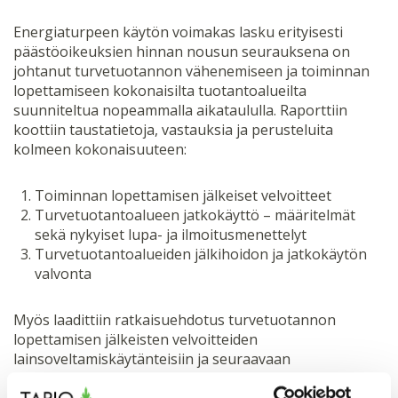
Energiaturpeen käytön voimakas lasku erityisesti
päästöoikeuksien hinnan nousun seurauksena on
johtanut turvetuotannon vähenemiseen ja toiminnan
lopettamiseen kokonaisilta tuotantoalueilta
suunniteltua nopeammalla aikataululla. Raporttiin
koottiin taustatietoja, vastauksia ja perusteluita
kolmeen kokonaisuuteen:
Toiminnan lopettamisen jälkeiset velvoitteet
Turvetuotantoalueen jatkokäyttö – määritelmät
sekä nykyiset lupa- ja ilmoitusmenettelyt
Turvetuotantoalueiden jälkihoidon ja jatkokäytön
valvonta
Myös laadittiin ratkaisuehdotus turvetuotannon
lopettamisen jälkeisten velvoitteiden
lainsoveltamiskäytänteisiin ja seuraavaan
maankäyttöön siirtymisen määrittelyä varten.