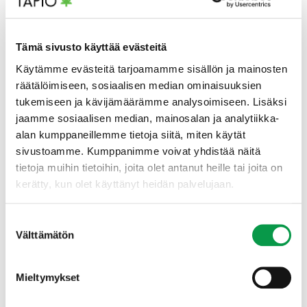
Lataa Turvetuotannosta poistuvien alueiden
maankäytön ohjauskeinot tästä (pdf)
Tämä sivusto käyttää evästeitä
Käytämme evästeitä tarjoamamme sisällön ja mainosten
räätälöimiseen, sosiaalisen median ominaisuuksien
tukemiseen ja kävijämäärämme analysoimiseen. Lisäksi
jaamme sosiaalisen median, mainosalan ja analytiikka-
alan kumppaneillemme tietoja siitä, miten käytät
sivustoamme. Kumppanimme voivat yhdistää näitä
tietoja muihin tietoihin, joita olet antanut heille tai joita on
kerätty, kun olet käyttänyt heidän palvelujaan.
Suostumuksen
Välttämätön
valinta
Mieltymykset